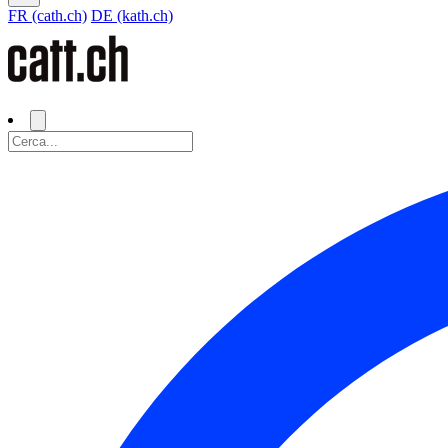
FR (cath.ch)
DE (kath.ch)