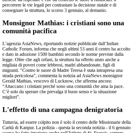
percorrere le vie legali per contrastare la decisione statale e di
consegnare la struttura, lo scorso 3 gennaio, al demanio.
Monsignor Mathias: i cristiani sono una
comunità pacifica
L’agenzia AsiaNews, riportando notizie pubblicate dall’Indian
Catholic Forum, informa che negli ultimi 53 anni il centro ha accolto
e dato in adozione 1500 bambini secondo le norme previste dalla
legge. Oltre che agli orfani, la struttura ha offerto aiuto anche a
migliaia di poveri come lebbrosi, madri abbandonate, figli di
migranti. "Contro le suore di Madre Teresa è stata intrapresa una
strada pericolosa”, commenta la notizia ad AsiaNews monsignor
Gerald Mathias, vescovo di Lucknow, che afferma ancora:
“Attaccano i cristiani perché sono una comunità che ama la pace.
C’è solo da sperare che prevalga il buon senso e la situazione
migliori”.
L'effetto di una campagna denigratoria
Tuttavia, ad essere colpito non è solo il centro delle Missionarie della
Carità di Kanpur. La polizia - questa la seconda notizia - il 6 gennaio
scorso ha fatto irruzione anche nell’Istituto di St. Francis, sempre