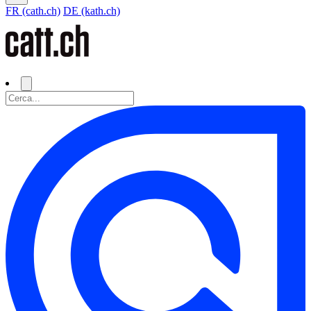
FR (cath.ch)
DE (kath.ch)