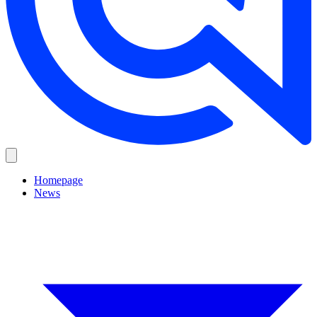
Homepage
News