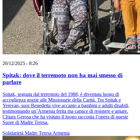
20/12/2025 - 8:26
Spitak: dove il terremoto non ha mai smesso di
parlare
Spitak, segnata dal terremoto del 1988, è diventata luogo di
accoglienza grazie alle Missionarie della Carità. Tra Spitak e
Yerevan, suor Benedetta vive accanto a bambini e adulti disabili,
testimoniando un’Armenia ferita ma capace di resistere e amare.
Chiara Gerosa che ha visitato il luogo racconta l’opera di queste
Suore di Madre Teresa.
Solidarietà
Madre Teresa
Armenia