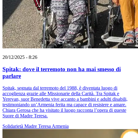
20/12/2025 - 8:26
Spitak: dove il terremoto non ha mai smesso di
parlare
Spitak, segnata dal terremoto del 1988, è diventata luogo di
accoglienza grazie alle Missionarie della Carità. Tra Spitak e
Yerevan, suor Benedetta vive accanto a bambini e adulti disabili,
testimoniando un’Armenia ferita ma capace di resistere e amare.
Chiara Gerosa che ha visitato il luogo racconta l’opera di queste
Suore di Madre Teresa.
Solidarietà
Madre Teresa
Armenia