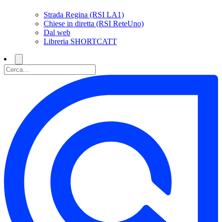
Strada Regina (RSI LA1)
Chiese in diretta (RSI ReteUno)
Dal web
Libreria SHORTCATT