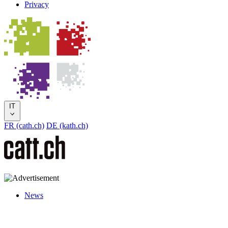
Privacy
IT
FR (cath.ch)
DE (kath.ch)
News