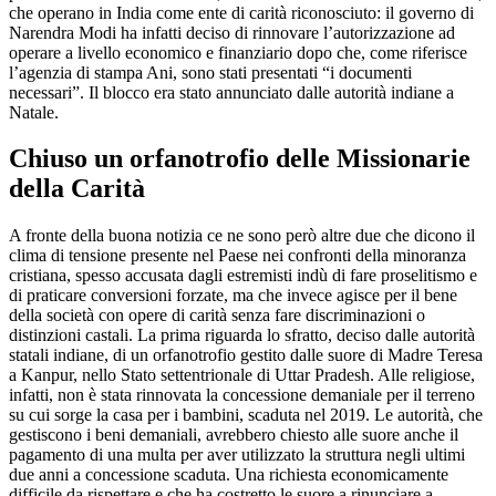
che operano in India come ente di carità riconosciuto: il governo di
Narendra Modi ha infatti deciso di rinnovare l’autorizzazione ad
operare a livello economico e finanziario dopo che, come riferisce
l’agenzia di stampa Ani, sono stati presentati “i documenti
necessari”. Il blocco era stato annunciato dalle autorità indiane a
Natale.
Chiuso un orfanotrofio delle Missionarie
della Carità
A fronte della buona notizia ce ne sono però altre due che dicono il
clima di tensione presente nel Paese nei confronti della minoranza
cristiana, spesso accusata dagli estremisti indù di fare proselitismo e
di praticare conversioni forzate, ma che invece agisce per il bene
della società con opere di carità senza fare discriminazioni o
distinzioni castali. La prima riguarda lo sfratto, deciso dalle autorità
statali indiane, di un orfanotrofio gestito dalle suore di Madre Teresa
a Kanpur, nello Stato settentrionale di Uttar Pradesh. Alle religiose,
infatti, non è stata rinnovata la concessione demaniale per il terreno
su cui sorge la casa per i bambini, scaduta nel 2019. Le autorità, che
gestiscono i beni demaniali, avrebbero chiesto alle suore anche il
pagamento di una multa per aver utilizzato la struttura negli ultimi
due anni a concessione scaduta. Una richiesta economicamente
difficile da rispettare e che ha costretto le suore a rinunciare a