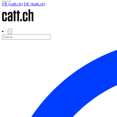
FR (cath.ch)
DE (kath.ch)