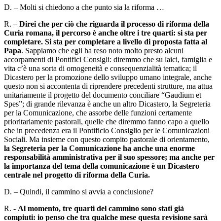
D. – Molti si chiedono a che punto sia la riforma …
R. –
Direi che per ciò che riguarda il processo di riforma della
Curia romana, il percorso è anche oltre i tre quarti: si sta per
completare. Si sta per completare a livello di proposta fatta al
Papa
. Sappiamo che egli ha reso noto molto presto alcuni
accorpamenti di Pontifici Consigli: diremmo che su laici, famiglia e
vita c’è una sorta di omogeneità e consequenzialità tematica; il
Dicastero per la promozione dello sviluppo umano integrale, anche
questo non si accontenta di riprendere precedenti strutture, ma attua
unitariamente il progetto del documento conciliare “Gaudium et
Spes”; di grande rilevanza è anche un altro Dicastero, la Segreteria
per la Comunicazione, che assorbe delle funzioni certamente
prioritariamente pastorali, quelle che diremmo fanno capo a quello
che in precedenza era il Pontificio Consiglio per le Comunicazioni
Sociali. Ma insieme con questo compito pastorale di orientamento,
la Segreteria per la Comunicazione ha anche una enorme
responsabilità amministrativa per il suo spessore; ma anche per
la importanza del tema della comunicazione è un Dicastero
centrale nel progetto di riforma della Curia.
D. – Quindi, il cammino si avvia a conclusione?
R. -
Al momento, tre quarti del cammino sono stati già
compiuti: io penso che tra qualche mese questa revisione sarà