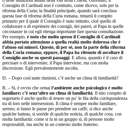
o delle situazioni attuali nella vita della Chiesa. Oltretutto, il
Consiglio di Cardinali non è costituito, come dicevo, solo per la
riforma della Curia; la finalità principale, quando sarà conclusa
questa fase di riforma della Curia romana, rimarrà il compito
primario per il quale il Consiglio è stato istituito, cioè quello di
collaborare o di esprimere dei consigli, dei pareri, al Papa in quelle
circostanze in cui egli ritenga importante fare questa consultazione.
Per esempio,
è noto che molto spesso il Consiglio di Cardinali
abbia portato attenzione a quella realtà molto dolorosa che è
l’abuso sui minori. Questo, di per sé, non fa parte della riforma
della Curia romana; eppure, il Papa ha ritenuto di ascoltare il
Consiglio anche su questi passaggi
. E allora, quando è il caso di
precisare o di intervenire, il Papa interviene, ma con molta
discrezione. Egli prevalentemente ascolta.
D. – Dopo così tante riunioni, c’è anche un clima di familiarità?
R. – Sì, è ovvio che ormai
l’ambiente anche psicologico è molto
familiare; c’è senz’altro un clima di familiarità
. Il mio compito di
segretario è anche quello di tenere un po’ le fila della corrispondenza
tra di loro nelle intersessioni. Il clima è sempre molto familiare,
sereno; si fanno le pause per prendere un caffè, si dice anche
qualche battuta, si sorride di qualche notizia, di qualche cosa, con
molta familiarità: come si fa in un gruppo sì, di persone molto
responsabili, ma anche in un contesto molto fraterno.