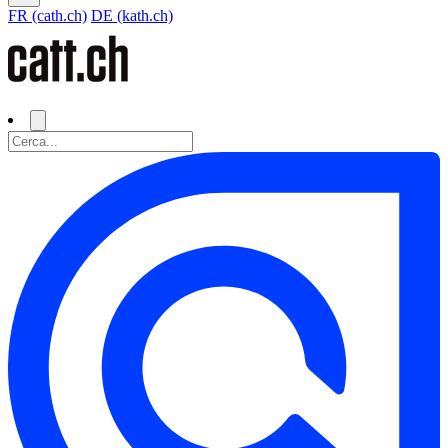
FR (cath.ch)
DE (kath.ch)