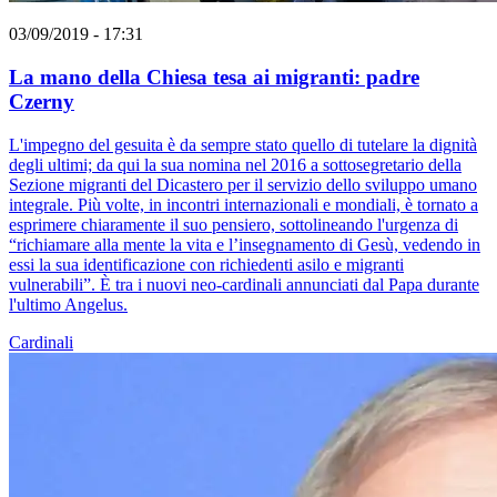
03/09/2019 - 17:31
La mano della Chiesa tesa ai migranti: padre
Czerny
L'impegno del gesuita è da sempre stato quello di tutelare la dignità
degli ultimi; da qui la sua nomina nel 2016 a sottosegretario della
Sezione migranti del Dicastero per il servizio dello sviluppo umano
integrale. Più volte, in incontri internazionali e mondiali, è tornato a
esprimere chiaramente il suo pensiero, sottolineando l'urgenza di
“richiamare alla mente la vita e l’insegnamento di Gesù, vedendo in
essi la sua identificazione con richiedenti asilo e migranti
vulnerabili”. È tra i nuovi neo-cardinali annunciati dal Papa durante
l'ultimo Angelus.
Cardinali