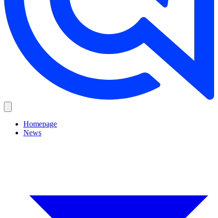
Homepage
News