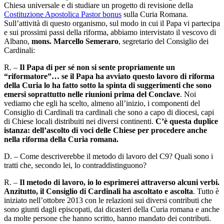
Chiesa universale e di studiare un progetto di revisione della
Costituzione Apostolica
Pastor bonus
sulla Curia Romana.
Sull’attività di questo organismo, sul modo in cui il Papa vi partecipa
e sui prossimi passi della riforma, abbiamo intervistato il vescovo di
Albano,
mons. Marcello Semeraro
, segretario del Consiglio dei
Cardinali:
R. –
Il Papa di per sé non si sente propriamente un
“riformatore”… se il Papa ha avviato questo lavoro di riforma
della Curia lo ha fatto sotto la spinta di suggerimenti che sono
emersi soprattutto nelle riunioni prima del Conclave
. Noi
vediamo che egli ha scelto, almeno all’inizio, i componenti del
Consiglio di Cardinali tra cardinali che sono a capo di diocesi, capi
di Chiese locali distribuiti nei diversi continenti.
C’è questa duplice
istanza: dell’ascolto di voci delle Chiese per procedere anche
nella riforma della Curia romana.
D. – Come descriverebbe il metodo di lavoro del C9? Quali sono i
tratti che, secondo lei, lo contraddistinguono?
R. –
Il metodo di lavoro, io lo esprimerei attraverso alcuni verbi.
Anzitutto, il Consiglio di Cardinali ha ascoltato e ascolta
. Tutto è
iniziato nell’ottobre 2013 con le relazioni sui diversi contributi che
sono giunti dagli episcopati, dai dicasteri della Curia romana e anche
da molte persone che hanno scritto, hanno mandato dei contributi.