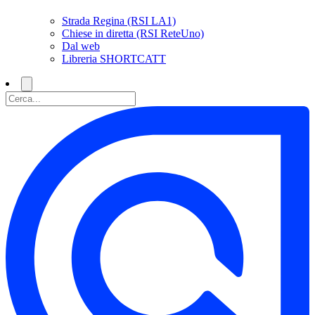
Strada Regina (RSI LA1)
Chiese in diretta (RSI ReteUno)
Dal web
Libreria SHORTCATT