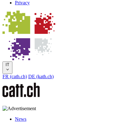
Privacy
IT
FR (cath.ch)
DE (kath.ch)
News