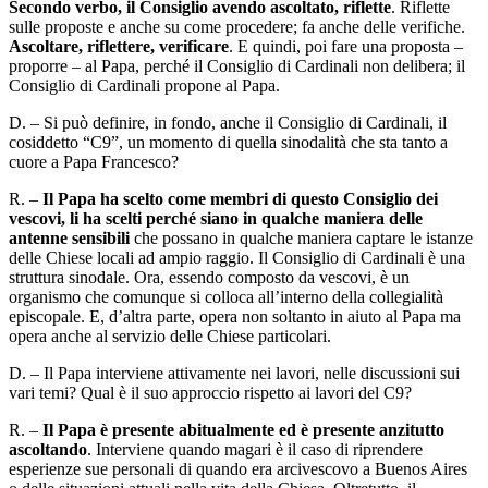
Secondo verbo, il Consiglio avendo ascoltato, riflette
. Riflette
sulle proposte e anche su come procedere; fa anche delle verifiche.
Ascoltare, riflettere, verificare
. E quindi, poi fare una proposta –
proporre – al Papa, perché il Consiglio di Cardinali non delibera; il
Consiglio di Cardinali propone al Papa.
D. – Si può definire, in fondo, anche il Consiglio di Cardinali, il
cosiddetto “C9”, un momento di quella sinodalità che sta tanto a
cuore a Papa Francesco?
R. –
Il Papa ha scelto come membri di questo Consiglio dei
vescovi, li ha scelti perché siano in qualche maniera delle
antenne sensibili
che possano in qualche maniera captare le istanze
delle Chiese locali ad ampio raggio. Il Consiglio di Cardinali è una
struttura sinodale. Ora, essendo composto da vescovi, è un
organismo che comunque si colloca all’interno della collegialità
episcopale. E, d’altra parte, opera non soltanto in aiuto al Papa ma
opera anche al servizio delle Chiese particolari.
D. – Il Papa interviene attivamente nei lavori, nelle discussioni sui
vari temi? Qual è il suo approccio rispetto ai lavori del C9?
R. –
Il Papa è presente abitualmente ed è presente anzitutto
ascoltando
. Interviene quando magari è il caso di riprendere
esperienze sue personali di quando era arcivescovo a Buenos Aires