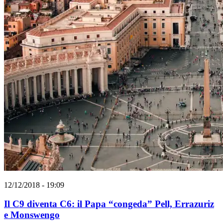
12/12/2018 - 19:09
Il C9 diventa C6: il Papa “congeda” Pell, Errazuriz
e Monswengo