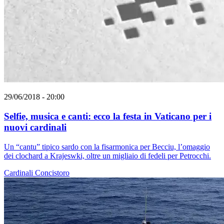
29/06/2018 - 20:00
Selfie, musica e canti: ecco la festa in Vaticano per i
nuovi cardinali
Un “cantu” tipico sardo con la fisarmonica per Becciu, l’omaggio
dei clochard a Krajeswki, oltre un migliaio di fedeli per Petrocchi.
Cardinali
Concistoro