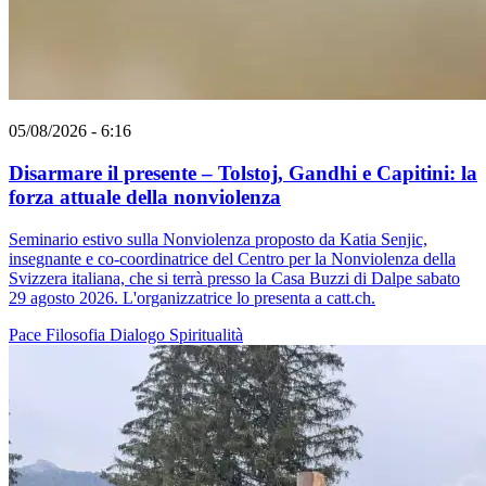
05/08/2026 - 6:16
Disarmare il presente – Tolstoj, Gandhi e Capitini: la
forza attuale della nonviolenza
Seminario estivo sulla Nonviolenza proposto da Katia Senjic,
insegnante e co-coordinatrice del Centro per la Nonviolenza della
Svizzera italiana, che si terrà presso la Casa Buzzi di Dalpe sabato
29 agosto 2026. L'organizzatrice lo presenta a catt.ch.
Pace
Filosofia
Dialogo
Spiritualità