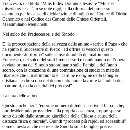
Francesco, dal titolo "Mitis Iudex Dominus Iesus" e "Mitis et
misericors Iesus", rese note oggi, sulla riforma del processo
canonico per le cause di dichiarazione di nullità nel Codice di Diritto
Canonico e nel Codice dei Canoni delle Chiese Orientali.
Massimiliano Menichetti:
Nel solco dei Predecessori e del Sinodo
E’ la preoccupazione della salvezza delle anime - scrive il Papa - che
ha spinto il Successore di Pietro “ad offrire ai vescovi questo
documento di riforma” sulle cause di nullità del matrimonio.
Francesco, nel solco dei suoi Predecessori e continuando nell’opera
avviata prima del Sinodo straordinario sulla Famiglia dell’anno
scorso, con la creazione di una commissione di studio in materia,
ribadisce che il matrimmonio è “cardine e origine della famiglia
cristiana” e che scopo del documento non è favorire la “nullità dei
matrimoni, ma la celerità dei processi”.
La cura delle anime
Questo anche per “l’enorme numero di fedeli - scrive il Papa - che,
pur desiderando provvedere alla propria coscienza, troppo spesso
sono distolti dalle strutture giuridiche della Chiesa a causa della
distanza fisica o morale”. Quindi “processi più rapidi ed accessibili”
come chiesto anche nel recente Sinodo sulla famglia, precisa