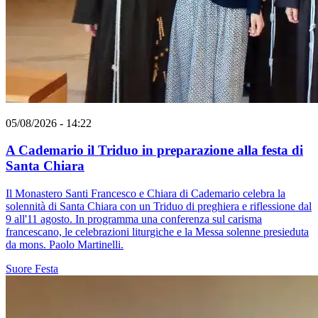
05/08/2026 - 14:22
A Cademario il Triduo in preparazione alla festa di
Santa Chiara
Il Monastero Santi Francesco e Chiara di Cademario celebra la
solennità di Santa Chiara con un Triduo di preghiera e riflessione dal
9 all'11 agosto. In programma una conferenza sul carisma
francescano, le celebrazioni liturgiche e la Messa solenne presieduta
da mons. Paolo Martinelli.
Suore
Festa