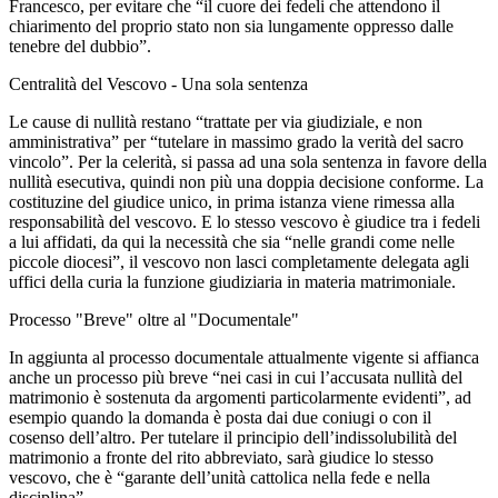
Francesco, per evitare che “il cuore dei fedeli che attendono il
chiarimento del proprio stato non sia lungamente oppresso dalle
tenebre del dubbio”.
Centralità del Vescovo - Una sola sentenza
Le cause di nullità restano “trattate per via giudiziale, e non
amministrativa” per “tutelare in massimo grado la verità del sacro
vincolo”. Per la celerità, si passa ad una sola sentenza in favore della
nullità esecutiva, quindi non più una doppia decisione conforme. La
costituzine del giudice unico, in prima istanza viene rimessa alla
responsabilità del vescovo. E lo stesso vescovo è giudice tra i fedeli
a lui affidati, da qui la necessità che sia “nelle grandi come nelle
piccole diocesi”, il vescovo non lasci completamente delegata agli
uffici della curia la funzione giudiziaria in materia matrimoniale.
Processo "Breve" oltre al "Documentale"
In aggiunta al processo documentale attualmente vigente si affianca
anche un processo più breve “nei casi in cui l’accusata nullità del
matrimonio è sostenuta da argomenti particolarmente evidenti”, ad
esempio quando la domanda è posta dai due coniugi o con il
cosenso dell’altro. Per tutelare il principio dell’indissolubilità del
matrimonio a fronte del rito abbreviato, sarà giudice lo stesso
vescovo, che è “garante dell’unità cattolica nella fede e nella
disciplina”.