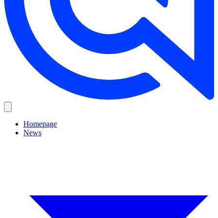
Homepage
News