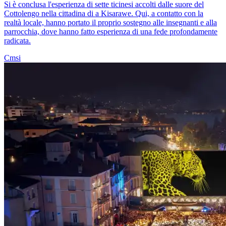
Si è conclusa l'esperienza di sette ticinesi accolti dalle suore del
Cottolengo nella cittadina di a Kisarawe. Qui, a contatto con la
realtà locale, hanno portato il proprio sostegno alle insegnanti e alla
parrocchia, dove hanno fatto esperienza di una fede profondamente
radicata.
Cmsi