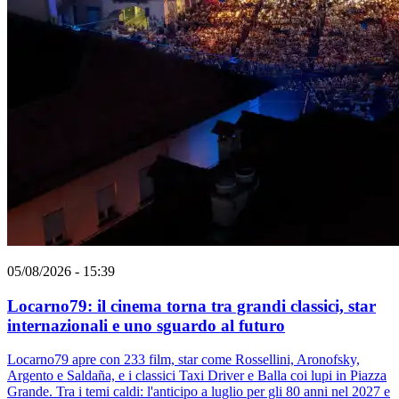
05/08/2026 - 15:39
Locarno79: il cinema torna tra grandi classici, star
internazionali e uno sguardo al futuro
Locarno79 apre con 233 film, star come Rossellini, Aronofsky,
Argento e Saldaña, e i classici Taxi Driver e Balla coi lupi in Piazza
Grande. Tra i temi caldi: l'anticipo a luglio per gli 80 anni nel 2027 e