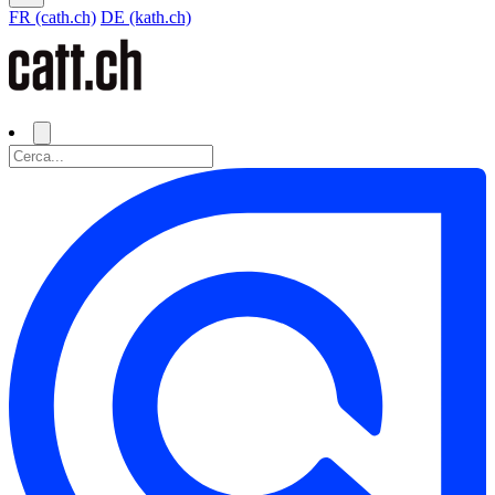
FR (cath.ch)
DE (kath.ch)