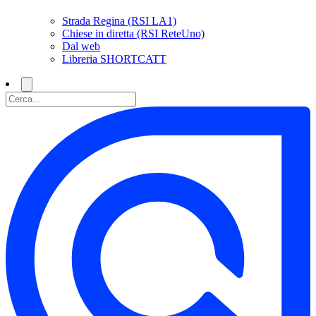
Strada Regina (RSI LA1)
Chiese in diretta (RSI ReteUno)
Dal web
Libreria SHORTCATT