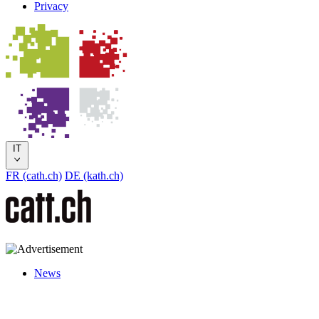
Privacy
IT
FR (cath.ch)
DE (kath.ch)
News