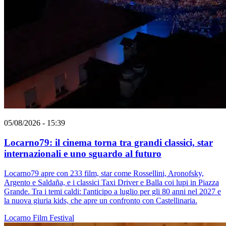
05/08/2026 - 15:39
Locarno79: il cinema torna tra grandi classici, star
internazionali e uno sguardo al futuro
Locarno79 apre con 233 film, star come Rossellini, Aronofsky,
Argento e Saldaña, e i classici Taxi Driver e Balla coi lupi in Piazza
Grande. Tra i temi caldi: l'anticipo a luglio per gli 80 anni nel 2027 e
la nuova giuria kids, che apre un confronto con Castellinaria.
Locarno
Film
Festival