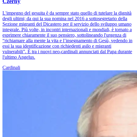
Czerny
L'impegno del gesuita è da sempre stato quello di tutelare la dignità
degli ultimi; da qui la sua nomina nel 2016 a sottosegretario della
Sezione migranti del Dicastero per il servizio dello sviluppo umano
integrale. Più volte, in incontri internazionali e mondiali, è tornato a
esprimere chiaramente il suo pensiero, sottolineando l'urgenza di
“richiamare alla mente la vita e l’insegnamento di Gesù, vedendo in
essi la sua identificazione con richiedenti asilo e migranti
vulnerabili”. È tra i nuovi neo-cardinali annunciati dal Papa durante
l'ultimo Angelus.
Cardinali