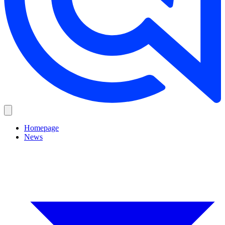
Homepage
News