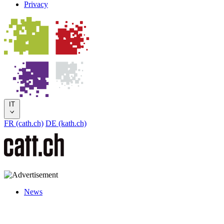
Privacy
IT
FR (cath.ch)
DE (kath.ch)
News