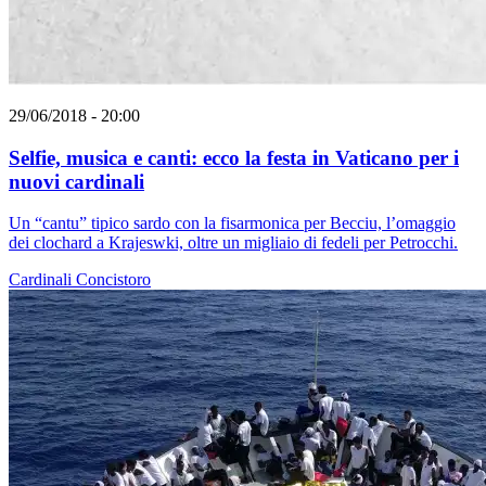
29/06/2018 - 20:00
Selfie, musica e canti: ecco la festa in Vaticano per i
nuovi cardinali
Un “cantu” tipico sardo con la fisarmonica per Becciu, l’omaggio
dei clochard a Krajeswki, oltre un migliaio di fedeli per Petrocchi.
Cardinali
Concistoro