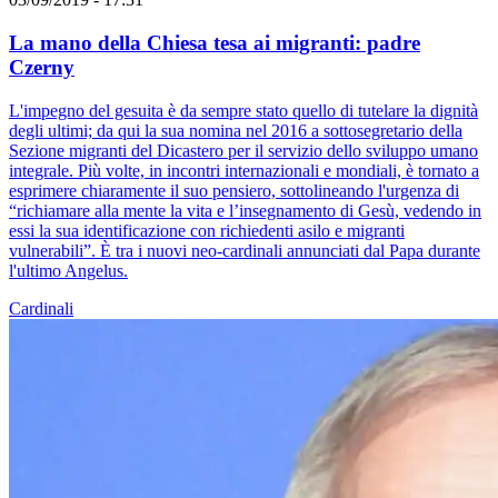
La mano della Chiesa tesa ai migranti: padre
Czerny
L'impegno del gesuita è da sempre stato quello di tutelare la dignità
degli ultimi; da qui la sua nomina nel 2016 a sottosegretario della
Sezione migranti del Dicastero per il servizio dello sviluppo umano
integrale. Più volte, in incontri internazionali e mondiali, è tornato a
esprimere chiaramente il suo pensiero, sottolineando l'urgenza di
“richiamare alla mente la vita e l’insegnamento di Gesù, vedendo in
essi la sua identificazione con richiedenti asilo e migranti
vulnerabili”. È tra i nuovi neo-cardinali annunciati dal Papa durante
l'ultimo Angelus.
Cardinali