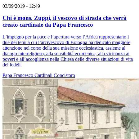
03/09/2019 - 12:49
Chi è mons. Zuppi, il vescovo di strada che verrà
creato cardinale da Papa Francesco
L’impegno per la pace e l’apertura verso l’Africa rappresentano i
due dei temi a cui l’arcivescovo di Bologna ha dedicato maggiore
attenzione nel corso della sua missione ecclesiastica, assieme al
dialogo interreligioso, alla sensibilità ecumenica, alla vicinanza ai
poveri e all’accoglienza nella Chiesa delle diverse situazioni di vita
dei fedeli.
Papa Francesco
Cardinali
Concistoro