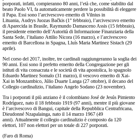
porporati, infatti, compieranno 80 anni, l’età che, come stabilito dal
beato Paolo VI, fa automaticamente perdere la possibilità di eleggere
il Papa. Essi sono l’arcivescovo emerito di Vilnius in
Lituania, Audrys Juozas Bačkis (1° febbraio), l’arcivescovo emerito
di Aparecida in Brasile, Raymundo Damasceno Assis (15 febbraio),
il presidente emerito dell’Autorità di Informazione Finanziaria della
Santa Sede, l’italiano Attilio Nicora (16 marzo), e l’arcivescovo
emerito di Barcellona in Spagna, Lluís Maria Martinez Sistach (29
aprile).
Nel corso del 2017, inoltre, tre cardinali raggiungeranno la soglia dei
90 anni. Essi sono il prefetto emerito della Congregazione per gli
istituti di vita consacrata e le società di vita apostolica, lo spagnolo
Eduardo Martinez Somalo (31 marzo), il vescovo emerito di Xai-
Xai in Monzambico, Júlio Duarte Langa (27 ottobre), il decano del
Collegio cardinalizio, l’italiano Angelo Sodano (23 novembre).
Tra i porporati il più anziano è il colombiano José de Jesús Pimiento
Rodríguez, nato il 18 febbraio 1919 (97 anni), mentre il più giovane
è l’arcivescovo di Bangui, capitale della Repubblica Centrafricana,
Dieudonné Nzapalainga, nato il 14 marzo 1967 (49
anni). Attualmente il collegio cardinalizio è composto da 120
elettori, 107 non elettori per un totale di 227 porporati.
(Faro di Roma)