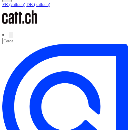
FR (cath.ch)
DE (kath.ch)