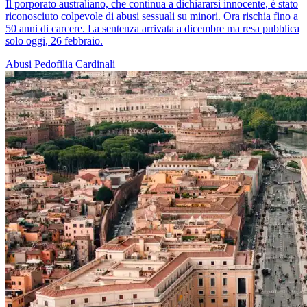
Il porporato australiano, che continua a dichiararsi innocente, è stato
riconosciuto colpevole di abusi sessuali su minori. Ora rischia fino a
50 anni di carcere. La sentenza arrivata a dicembre ma resa pubblica
solo oggi, 26 febbraio.
Abusi
Pedofilia
Cardinali