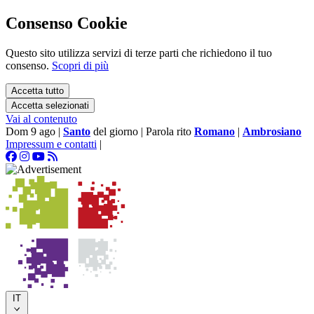
Consenso Cookie
Questo sito utilizza servizi di terze parti che richiedono il tuo
consenso.
Scopri di più
Accetta tutto
Accetta selezionati
Vai al contenuto
Dom 9 ago
|
Santo
del giorno
|
Parola rito
Romano
|
Ambrosiano
Impressum e contatti
|
IT