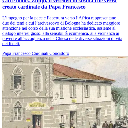
Chi è mons. Zuppi, il vescovo di strada che verrà
creato cardinale da Papa Francesco
L’impegno per la pace e l’apertura verso l’Africa rappresentano i
due dei temi a cui l’arcivescovo di Bologna ha dedicato maggiore
attenzione nel corso della sua missione ecclesiastica, assieme al
dialogo interreligioso, alla sensibilità ecumenica, alla vicinanza ai
poveri e all’accoglienza nella Chiesa delle diverse situazioni di vita
dei fedeli.
Papa Francesco
Cardinali
Concistoro