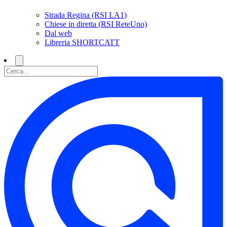
Strada Regina (RSI LA1)
Chiese in diretta (RSI ReteUno)
Dal web
Libreria SHORTCATT