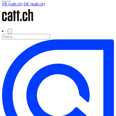
FR (cath.ch)
DE (kath.ch)