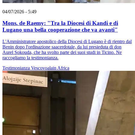
04/07/2026 - 5:49
Mons. de Raemy: "Tra la Diocesi di Kandi e di
Lugano una bella cooperazione che va avanti"
L'Amministratore apostolico della Diocesi di Lugano è di rientro dal
Benin dopo l'ordinazione saacerdotale, da lui presieduta di don
Aurel Sokouda, che ha svolto parte dei suoi studi in Ticino. Ne
raccogliamo la testimonianza.
Testimonianza
Vescovoalain
Africa