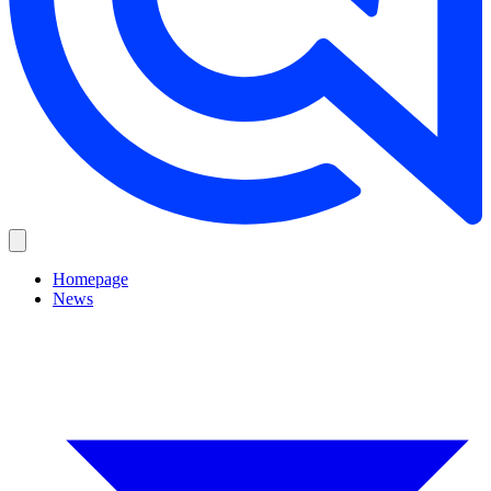
Homepage
News