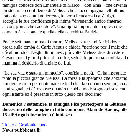
famiglia conosce don Emanuele di Marco – don Ema – che diventa
presto amico confidente di Melissa che la accompagna nell’ultimo
tratto del suo cammino terreno, le porta l’eucarestia a Zurigo,
accoglie le sue confidenze più intime “divenendo amico fraterno
ancora prima che sacerdote”. Una figura importante in questi mesi
come lo è stata anche quella della catechista Patrizia.
Poche settimane prima di morire, Melissa si reca ad Assisi dove
prega sulla tomba di Carlo Acutis e chiede “perdono per il male che
c’è al mondo”. Negli ultimi mesi, più volte Melissa dice di vedere
Gesù e pochi giorni prima di morire, seduta in poltrona, confida alla
mamma il desiderio di andare da Lui.
“La sua vita è stato un miracolo”, confida il papà. “Ci ha insegnato
tanto la piccola grande Melissa. La forza e la speranza che abbiamo
noi ogni giorno per continuare ce le dà lei: la sentiamo sempre, ci dà
tanti segnali, ci dà risposte quando ne abbiamo bisogno; ci sostiene
ogni istante ed è presente in tutto quello che facciamo”.
Domenica 7 settembre, la famiglia Fico parteciperà al Giubileo
diocesano delle famiglie in lutto con mons. Alain de Raemy, alle
15 all’Angolo Incontro a Giubiasco.
Ticino e Grigionitaliano
News pubblicata il: