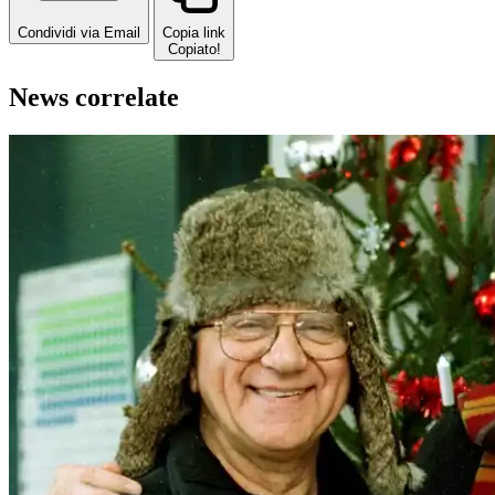
Condividi via Email
Copia link
Copiato!
News correlate