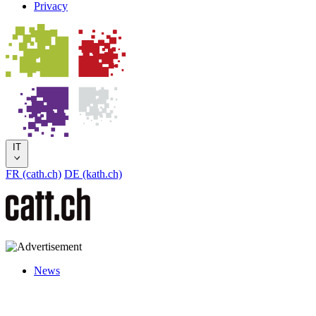
Privacy
IT
FR (cath.ch)
DE (kath.ch)
News