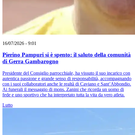
16/07/2026 - 9:01
Pierino Pampuri si è spento: il saluto della comunità
di Gerra Gambarogno
Presidente del Consiglio parrocchiale, ha vissuto il suo incarico con
autentica passione e grande senso di responsabilità, accompagnando
con i suoi collaboratori anche le realtà di Caviano e Sant’Abbondio.
Ai funerali il messaggio di mons. Zanini che ricorda un uomo di
fede e uno sportivo che ha interpretato tutta la vita da vero atleta.
Lutto