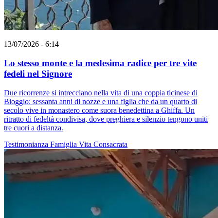
13/07/2026 - 6:14
Lo stesso monte e la medesima radice per tre vite
fedeli nel Signore
Due ricorrenze si intrecciano nella vita di una coppia ticinese di
Bioggio: sessanta anni di nozze e una figlia che da un quarto di
secolo vive in monastero come suora benedettina a Ghiffa. Un
ritratto di fedeltà condivisa, dove preghiera e silenzio tengono uniti
tre cuori a distanza.
Testimonianza
Famiglia
Vita Consacrata