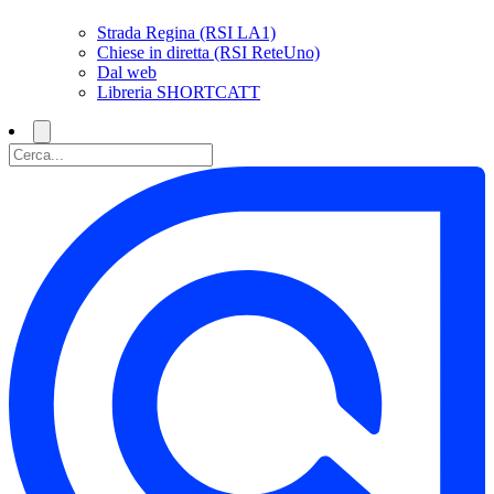
Strada Regina (RSI LA1)
Chiese in diretta (RSI ReteUno)
Dal web
Libreria SHORTCATT