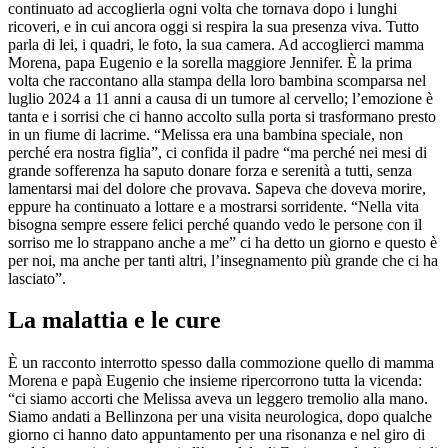
continuato ad accoglierla ogni volta che tornava dopo i lunghi
ricoveri, e in cui ancora oggi si respira la sua presenza viva. Tutto
parla di lei, i quadri, le foto, la sua camera. Ad accoglierci mamma
Morena, papa Eugenio e la sorella maggiore Jennifer. È la prima
volta che raccontano alla stampa della loro bambina scomparsa nel
luglio 2024 a 11 anni a causa di un tumore al cervello; l’emozione è
tanta e i sorrisi che ci hanno accolto sulla porta si trasformano presto
in un fiume di lacrime. “Melissa era una bambina speciale, non
perché era nostra figlia”, ci confida il padre “ma perché nei mesi di
grande sofferenza ha saputo donare forza e serenità a tutti, senza
lamentarsi mai del dolore che provava. Sapeva che doveva morire,
eppure ha continuato a lottare e a mostrarsi sorridente. “Nella vita
bisogna sempre essere felici perché quando vedo le persone con il
sorriso me lo strappano anche a me” ci ha detto un giorno e questo è
per noi, ma anche per tanti altri, l’insegnamento più grande che ci ha
lasciato”.
La malattia e le cure
È un racconto interrotto spesso dalla commozione quello di mamma
Morena e papà Eugenio che insieme ripercorrono tutta la vicenda:
“ci siamo accorti che Melissa aveva un leggero tremolio alla mano.
Siamo andati a Bellinzona per una visita neurologica, dopo qualche
giorno ci hanno dato appuntamento per una risonanza e nel giro di