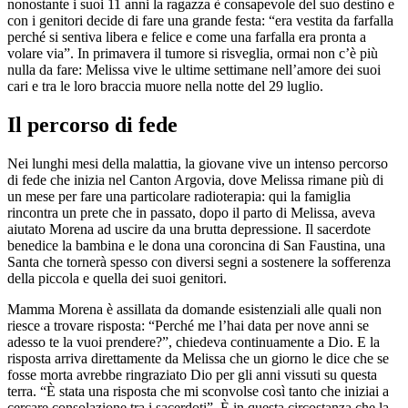
nonostante i suoi 11 anni la ragazza è consapevole del suo destino e
con i genitori decide di fare una grande festa: “era vestita da farfalla
perché si sentiva libera e felice e come una farfalla era pronta a
volare via”. In primavera il tumore si risveglia, ormai non c’è più
nulla da fare: Melissa vive le ultime settimane nell’amore dei suoi
cari e tra le loro braccia muore nella notte del 29 luglio.
Il percorso di fede
Nei lunghi mesi della malattia, la giovane vive un intenso percorso
di fede che inizia nel Canton Argovia, dove Melissa rimane più di
un mese per fare una particolare radioterapia: qui la famiglia
rincontra un prete che in passato, dopo il parto di Melissa, aveva
aiutato Morena ad uscire da una brutta depressione. Il sacerdote
benedice la bambina e le dona una coroncina di San Faustina, una
Santa che tornerà spesso con diversi segni a sostenere la sofferenza
della piccola e quella dei suoi genitori.
Mamma Morena è assillata da domande esistenziali alle quali non
riesce a trovare risposta: “Perché me l’hai data per nove anni se
adesso te la vuoi prendere?”, chiedeva continuamente a Dio. E la
risposta arriva direttamente da Melissa che un giorno le dice che se
fosse morta avrebbe ringraziato Dio per gli anni vissuti su questa
terra. “È stata una risposta che mi sconvolse così tanto che iniziai a
cercare consolazione tra i sacerdoti”. È in questa circostanza che la