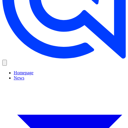
Homepage
News