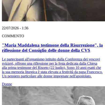
22/07/2026 - 1:36
COMMENTO
"Maria Maddalena testimone della Risurrezione", la
riflessione del Consiglio delle donne della CVS
Le partecipanti all'organismo istituito dalla Conferenza dei vescovi
svizzeri, offrono una riflessione per la festa dedicata dalla Chiesa
alla prima testimone del Risorto (22 luglio). Sono 10 anni esatti che
la sua memoria liturgica è stata elevata a festività da papa Francesco.
Un pensiero particolare alle donne impegnate nell'apostolato.
Donne