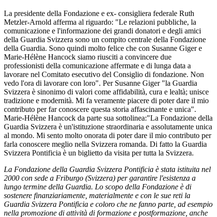
La presidente della Fondazione e ex- consigliera federale Ruth
Metzler-Arnold afferma al riguardo: "Le relazioni pubbliche, la
comunicazione e l'informazione dei grandi donatori e degli amici
della Guardia Svizzera sono un compito centrale della Fondazione
della Guardia. Sono quindi molto felice che con Susanne Giger e
Marie-Hélène Hancock siamo riusciti a convincere due
professionisti della comunicazione affermate e di lunga data a
lavorare nel Comitato esecutivo del Consiglio di fondazione. Non
vedo l'ora di lavorare con loro". Per Susanne Giger "la Guardia
Svizzera è sinonimo di valori come affidabilità, cura e lealtà; unisce
tradizione e modernità. Mi fa veramente piacere di poter dare il mio
contributo per far conoscere questa storia affascinante e unica".
Marie-Hélène Hancock da parte sua sottolinea:"La Fondazione della
Guardia Svizzera è un'istituzione straordinaria e assolutamente unica
al mondo. Mi sento molto onorata di poter dare il mio contributo per
farla conoscere meglio nella Svizzera romanda. Di fatto la Guardia
Svizzera Pontificia è un biglietto da visita per tutta la Svizzera.
La Fondazione della Guardia Svizzera Pontificia è stata istituita nel
2000 con sede a Friburgo (Svizzera) per garantire l'esistenza a
lungo termine della Guardia. Lo scopo della Fondazione è di
sostenere finanziariamente, materialmente e con le sue reti la
Guardia Svizzera Pontificia e coloro che ne fanno parte, ad esempio
nella promozione di attività di formazione e postformazione, anche