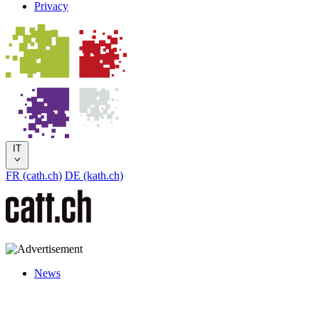
Privacy
IT
FR (cath.ch)
DE (kath.ch)
News