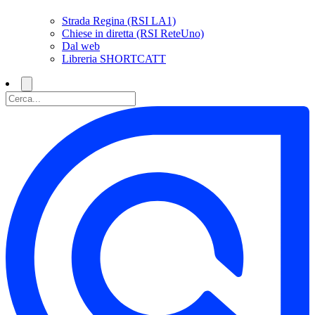
Strada Regina (RSI LA1)
Chiese in diretta (RSI ReteUno)
Dal web
Libreria SHORTCATT