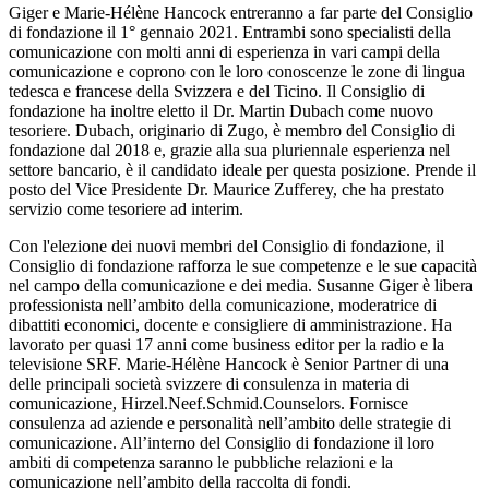
Giger e Marie-Hélène Hancock entreranno a far parte del Consiglio
di fondazione il 1° gennaio 2021. Entrambi sono specialisti della
comunicazione con molti anni di esperienza in vari campi della
comunicazione e coprono con le loro conoscenze le zone di lingua
tedesca e francese della Svizzera e del Ticino. Il Consiglio di
fondazione ha inoltre eletto il Dr. Martin Dubach come nuovo
tesoriere. Dubach, originario di Zugo, è membro del Consiglio di
fondazione dal 2018 e, grazie alla sua pluriennale esperienza nel
settore bancario, è il candidato ideale per questa posizione. Prende il
posto del Vice Presidente Dr. Maurice Zufferey, che ha prestato
servizio come tesoriere ad interim.
Con l'elezione dei nuovi membri del Consiglio di fondazione, il
Consiglio di fondazione rafforza le sue competenze e le sue capacità
nel campo della comunicazione e dei media. Susanne Giger è libera
professionista nell’ambito della comunicazione, moderatrice di
dibattiti economici, docente e consigliere di amministrazione. Ha
lavorato per quasi 17 anni come business editor per la radio e la
televisione SRF. Marie-Hélène Hancock è Senior Partner di una
delle principali società svizzere di consulenza in materia di
comunicazione, Hirzel.Neef.Schmid.Counselors. Fornisce
consulenza ad aziende e personalità nell’ambito delle strategie di
comunicazione. All’interno del Consiglio di fondazione il loro
ambiti di competenza saranno le pubbliche relazioni e la
comunicazione nell’ambito della raccolta di fondi.