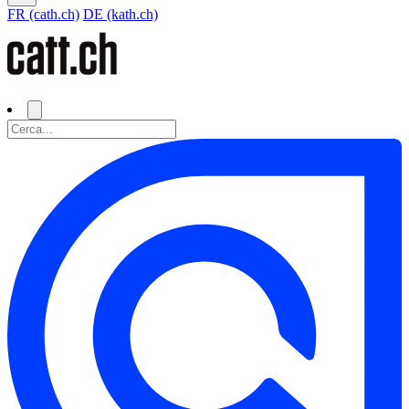
FR (cath.ch)
DE (kath.ch)