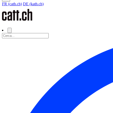
FR (cath.ch)
DE (kath.ch)