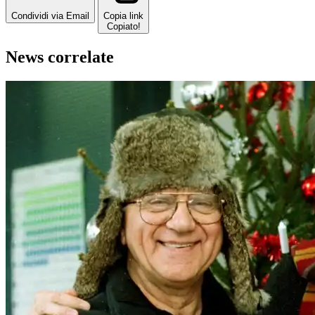
Condividi via Email
Copia link
Copiato!
News correlate