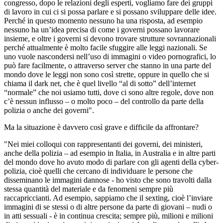
congresso, dopo le relazioni degli esperti, vogliamo fare dei gruppi
di lavoro in cui ci si possa parlare e si possano sviluppare delle idee.
Perché in questo momento nessuno ha una risposta, ad esempio
nessuno ha un’idea precisa di come i governi possano lavorare
insieme, e oltre i governi si devono trovare strutture sovrannazionali
perché attualmente è molto facile sfuggire alle leggi nazionali. Se
uno vuole nascondersi nell’uso di immagini o video pornografici, lo
può fare facilmente, o attraverso server che stanno in una parte del
mondo dove le leggi non sono così strette, oppure in quello che si
chiama il dark net, che è quel livello “al di sotto” dell’internet
“normale” che noi usiamo tutti, dove ci sono altre regole, dove non
c’è nessun influsso – o molto poco – del controllo da parte della
polizia o anche dei governi".
Ma la situazione è davvero così grave e difficile da affrontare?
"Nei miei colloqui con rappresentanti dei governi, dei ministeri,
anche della polizia – ad esempio in Italia, in Australia e in altre parti
del mondo dove ho avuto modo di parlare con gli agenti della cyber-
polizia, cioè quelli che cercano di individuare le persone che
disseminano le immagini dannose - ho visto che sono travolti dalla
stessa quantità del materiale e da fenomeni sempre più
raccapriccianti. Ad esempio, sappiamo che il sexting, cioè l’inviare
immagini di se stessi o di altre persone da parte di giovani – nudi o
in atti sessuali - è in continua crescita; sempre più, milioni e milioni