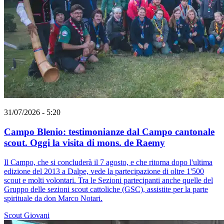
31/07/2026 - 5:20
Campo Blenio: testimonianze dal Campo cantonale
scout. Oggi la visita di mons. de Raemy
Il Campo, che si concluderà il 7 agosto, e che ritorna dopo l'ultima
edizione del 2013 a Dalpe, vede la partecipazione di oltre 1'500
scout e molti volontari. Tra le Sezioni partecipanti anche quelle del
Gruppo delle sezioni scout cattoliche (GSC), assistite per la parte
spirituale da don Marco Notari.
Scout
Giovani