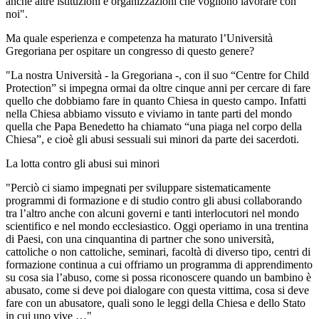
anche altre istituzioni e organizzazioni che vogliono lavorare con
noi".
Ma quale esperienza e competenza ha maturato l’Università
Gregoriana per ospitare un congresso di questo genere?
"La nostra Università - la Gregoriana -, con il suo “Centre for Child
Protection” si impegna ormai da oltre cinque anni per cercare di fare
quello che dobbiamo fare in quanto Chiesa in questo campo. Infatti
nella Chiesa abbiamo vissuto e viviamo in tante parti del mondo
quella che Papa Benedetto ha chiamato “una piaga nel corpo della
Chiesa”, e cioè gli abusi sessuali sui minori da parte dei sacerdoti.
La lotta contro gli abusi sui minori
"Perciò ci siamo impegnati per sviluppare sistematicamente
programmi di formazione e di studio contro gli abusi collaborando
tra l’altro anche con alcuni governi e tanti interlocutori nel mondo
scientifico e nel mondo ecclesiastico. Oggi operiamo in una trentina
di Paesi, con una cinquantina di partner che sono università,
cattoliche o non cattoliche, seminari, facoltà di diverso tipo, centri di
formazione continua a cui offriamo un programma di apprendimento
su cosa sia l’abuso, come si possa riconoscere quando un bambino è
abusato, come si deve poi dialogare con questa vittima, cosa si deve
fare con un abusatore, quali sono le leggi della Chiesa e dello Stato
in cui uno vive …"