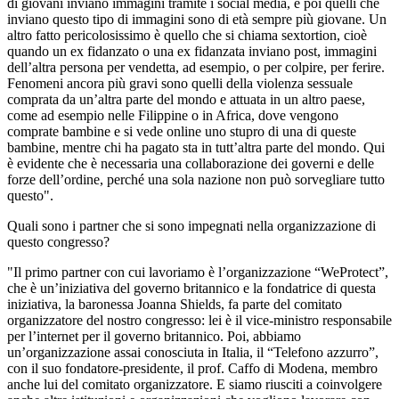
di giovani inviano immagini tramite i social media, e poi quelli che
inviano questo tipo di immagini sono di età sempre più giovane. Un
altro fatto pericolosissimo è quello che si chiama sextortion, cioè
quando un ex fidanzato o una ex fidanzata inviano post, immagini
dell’altra persona per vendetta, ad esempio, o per colpire, per ferire.
Fenomeni ancora più gravi sono quelli della violenza sessuale
comprata da un’altra parte del mondo e attuata in un altro paese,
come ad esempio nelle Filippine o in Africa, dove vengono
comprate bambine e si vede online uno stupro di una di queste
bambine, mentre chi ha pagato sta in tutt’altra parte del mondo. Qui
è evidente che è necessaria una collaborazione dei governi e delle
forze dell’ordine, perché una sola nazione non può sorvegliare tutto
questo".
Quali sono i partner che si sono impegnati nella organizzazione di
questo congresso?
"Il primo partner con cui lavoriamo è l’organizzazione “WeProtect”,
che è un’iniziativa del governo britannico e la fondatrice di questa
iniziativa, la baronessa Joanna Shields, fa parte del comitato
organizzatore del nostro congresso: lei è il vice-ministro responsabile
per l’internet per il governo britannico. Poi, abbiamo
un’organizzazione assai conosciuta in Italia, il “Telefono azzurro”,
con il suo fondatore-presidente, il prof. Caffo di Modena, membro
anche lui del comitato organizzatore. E siamo riusciti a coinvolgere