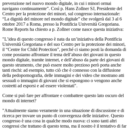
prevenzione nel nuovo mondo digitale, in cui i minori ormai
navigano continuamente”. Così p. Hans Zollner SJ, Presidente del
Centro per la protezione dei minori, sul congresso internazionale:
“La dignità del minore nel mondo digitale” che svolgerà dal 3 al 6
ottobre 2017 a Roma, presso la Pontificia Università Gregoriana.
Rome Reports ha chiesto a p. Zollner come nasce questa iniziativa:
"L’idea di questo congresso è nata da un’iniziativa della Pontificia
Università Gregoriana e del suo Centro per la protezione dei minori,
il “Centre for Child Protection”, perché ci siamo posti la domanda di
come possiamo affrontare il tema dell’abuso dei giovani in questo
mondo digitale, tramite internet, e dell’abuso da parte dei giovani di
questo strumento, che può essere molto prezioso però porta anche
tanti rischi: ad esempio, tutto ciò che è connesso con la diffusione
della pedopornografia, delle immagini e dei video che mostrano atti
sessuali o immagini di giovani che si espongono o vengono anche
costretti ad esporsi e ad essere violentati".
Come si può fare per affrontare e combattere questo lato oscuro del
mondo di internet?
"Attualmente siamo veramente in una situazione di discussione e di
ricerca per trovare un punto di convergenza delle iniziative. Questo
congresso è una cosa in qualche modo nuova: ci sono tanti altri
congressi che trattano di questo tema, ma il nostro è il tentativo di far