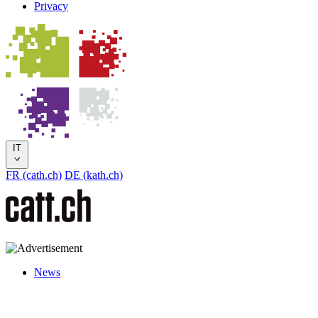
Privacy
IT
FR (cath.ch)
DE (kath.ch)
News