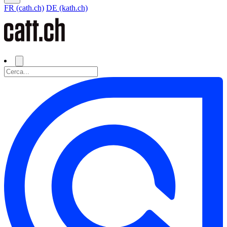
FR (cath.ch)
DE (kath.ch)