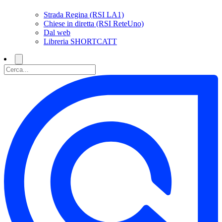
Strada Regina (RSI LA1)
Chiese in diretta (RSI ReteUno)
Dal web
Libreria SHORTCATT