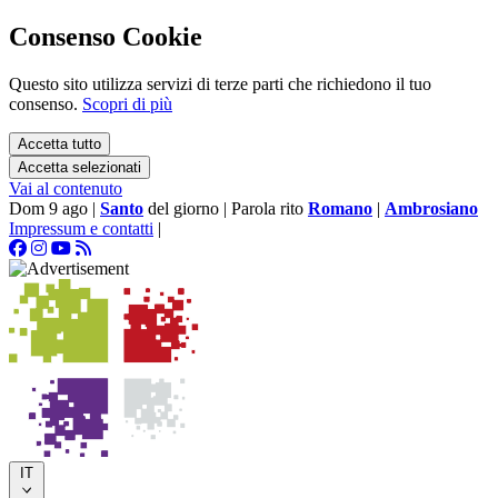
Consenso Cookie
Questo sito utilizza servizi di terze parti che richiedono il tuo
consenso.
Scopri di più
Accetta tutto
Accetta selezionati
Vai al contenuto
Dom 9 ago
|
Santo
del giorno
|
Parola rito
Romano
|
Ambrosiano
Impressum e contatti
|
IT