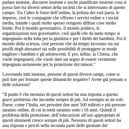
parlare insieme, discutere insieme e anche pianificare insieme cosa si
possa fare tra diversi settori della società che si interessano di questo
campo. Tra l’altro le forze dell’ordine, la polizia dei vari paesi, le
imprese, cioè le compagnie che offrono i servizi online e i social
media, tramite i quali molto spesso vengono diffuse cose molto
brutte. Poi il mondo governativo, il mondo politico, le
organizzazioni non governative, cioè quelli che da tanto tempo si
impegnano nella lotta per la giustizia e per i diritti dei bambini. Poi il
mondo della scienza, cioè persone che da tempo lavorano sia sui
profili degli abusatori sia sulle possibilità di proteggere in modo
migliore i bambini e gli adolescenti. E poi, infine, la Chiesa, che
vuole impegnarsi, che vuole dare un segno di essere veramente
impegnata seriamente per la protezione dei minori."
Lavorando tutti insieme, persone di questi diversi campi, come si
può fare per fermare queste dinamiche negative? Avete già pensato a
delle soluzioni?
"Il punto è che nessuno di questi settori ha una risposta a questo
grave problema che incombe sempre di più. Ad esempio in un solo
Paese, come l’India, nei prossimi due anni 500 milioni e più persone
saranno online, di cui la metà saranno sotto i 18 anni. Quindi il
problema della protezione, dell’educazione all’uso appropriato di
questi strumenti cresce sempre di più. Nessuno di questi settori ha
una risposta e perciò nella seconda parte delle giornate del