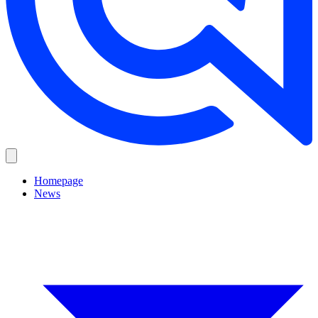
Homepage
News