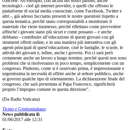
concrete. Ad esempio, con alcuni dei nostri partner, anche
tecnologici - cioè gli internet provider, o quelli che offrono le
piattaforme di social media conosciute, come Facebook, Twitter e
altri -, già adesso facciamo presenti le nostre questioni rispetto a
questa tematica, perché siano corresponsabili a monitorare il
materiale che viene trasmesso, perché riflettano come provvedere
affinché i giovani siano più sicuri e come possano – e anche
debbano - contribuire all’educazione di questi giovani con gli
strumenti offerti online, e in una maniera più interattiva con gli
agenti principali di quest’educazione, cioè le famiglie, le scuole, le
attività dei giovani e, infine, anche i governi. Poi ci sarà però
certamente anche un lavoro a lungo termine, perché questi non sono
problemi che si risolveranno in poco tempo, semplicemente con un
congresso. Piuttosto, come si è osservato prima, è impressionante e
urgentissima la necessità di offrire anche al settore pubblico, anche
ai governi qualche tipo di orientamento. La dichiarazione finale del
congresso, che sarà presentata al Papa Francesco, significherà
proprio l’impegno comune in questa direzione".
(Da Radio Vaticana)
Ticino e Grigionitaliano
News pubblicata il:
01/06/2017 alle 12:31