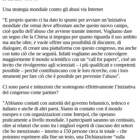
Una strategia mondiale contro gli abusi via Internet
"E proprio questo ci ha dato lo spunto per avviare un’iniziativa
mondiale che ormai deve affrontare anche questo nuovo campo,
cioè quello dell’abuso che avviene tramite internet. Vogliamo dare
un segno che la Chiesa si impegna per quanto riguarda il suo ambito
ma anche oltre, e vuole offrire una possibilità di discutere, di
dialogare, di creare una piattaforma con questo congresso, ma anche
con tutto ciò che ne seguirà. Infatti vogliamo anche coinvolgere
maggiormente il mondo scientifico con un “call for papers”, cioè un
invito che rivolgeremo agli scienziati – i più qualificati e competenti
possibile – perché contribuiscano con le loro ricerche, con i loro
strumenti per fare ciò che è possibile per prevenire l’abuso".
Ci sono paesi e istituzioni che sostengono effettivamente l’iniziativa
del congresso come partner?
"Abbiamo contatti con autorità del governo britannico, tedesco e
italiano e anche di altri paesi. Siamo in contatto con il mondo
europeo e con organizzazioni come Interpol, che operano
praticamente a livello mondiale. I partecipanti saranno un centinaio,
oltre ai relatori che sono tra i migliori esperti di ciascuno dei settori
che ho menzionato – intorno a 150 persone circa in totale – che
potranno esprimere alla fine un testo, una Dichiarazione “sulla