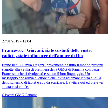
27/01/2019 - 12:04
Francesco: "Giovani, siate custodi delle vostre
radici", siate influencer dell'amore di Dio
Erano ben 600 mila i ragazzi provenienti da tutto il mondo presenti
stanotte alla veglia di preghiera della GMG di Panama con papa
Francesco che si rivolge ad essi con il loro linguaggio. Un
messaggio che arriva al cuore e che invita ad amare la vita al di là
dello schermo di tablet e app da scaricare. La vita è qui ed ora e va
amata così com'è.
Giovani
GMG
Panama