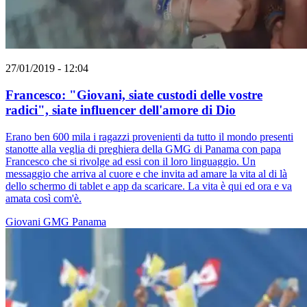
27/01/2019 - 12:04
Francesco: "Giovani, siate custodi delle vostre
radici", siate influencer dell'amore di Dio
Erano ben 600 mila i ragazzi provenienti da tutto il mondo presenti
stanotte alla veglia di preghiera della GMG di Panama con papa
Francesco che si rivolge ad essi con il loro linguaggio. Un
messaggio che arriva al cuore e che invita ad amare la vita al di là
dello schermo di tablet e app da scaricare. La vita è qui ed ora e va
amata così com'è.
Giovani
GMG
Panama