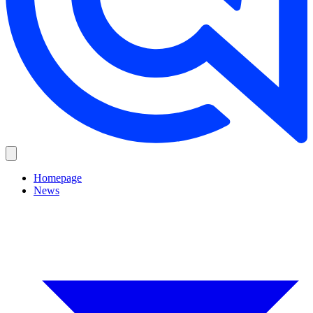
Homepage
News