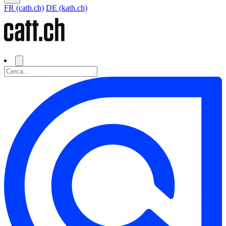
FR (cath.ch)
DE (kath.ch)