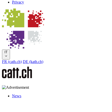
Privacy
IT
FR (cath.ch)
DE (kath.ch)
News