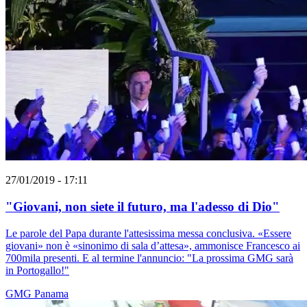
27/01/2019 - 17:11
"Giovani, non siete il futuro, ma l'adesso di Dio"
Le parole del Papa durante l'attesissima messa conclusiva. «Essere
giovani» non è «sinonimo di sala d’attesa», ammonisce Francesco ai
700mila presenti. E al termine l'annuncio: "La prossima GMG sarà
in Portogallo!"
GMG
Panama