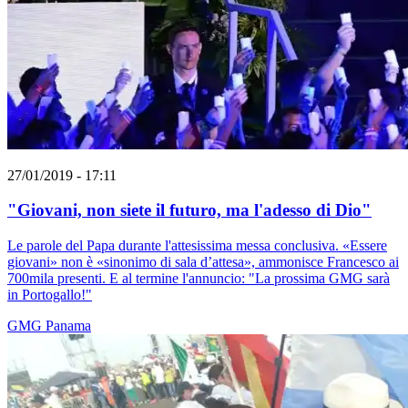
27/01/2019 - 17:11
"Giovani, non siete il futuro, ma l'adesso di Dio"
Le parole del Papa durante l'attesissima messa conclusiva. «Essere
giovani» non è «sinonimo di sala d’attesa», ammonisce Francesco ai
700mila presenti. E al termine l'annuncio: "La prossima GMG sarà
in Portogallo!"
GMG
Panama