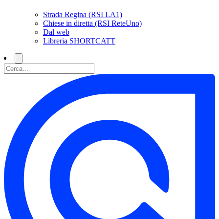
Strada Regina (RSI LA1)
Chiese in diretta (RSI ReteUno)
Dal web
Libreria SHORTCATT