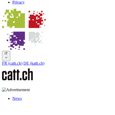
Privacy
IT
FR (cath.ch)
DE (kath.ch)
News