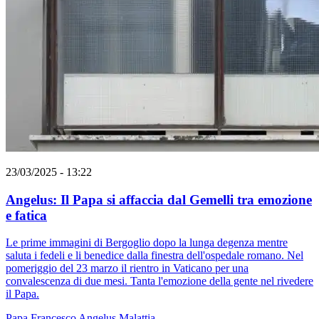
23/03/2025 - 13:22
Angelus: Il Papa si affaccia dal Gemelli tra emozione
e fatica
Le prime immagini di Bergoglio dopo la lunga degenza mentre
saluta i fedeli e li benedice dalla finestra dell'ospedale romano. Nel
pomeriggio del 23 marzo il rientro in Vaticano per una
convalescenza di due mesi. Tanta l'emozione della gente nel rivedere
il Papa.
Papa Francesco
Angelus
Malattia