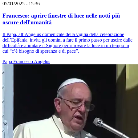
05/01/2025 - 15:36
Francesco: aprire finestre di luce nelle notti più
oscure dell'umanità
Il Papa, all’Angelus domenicale della vigilia della celebrazione
dell’Epifania, invita gli uomini a fare il primo passo per uscire dalle
difficoltà e a imitare il Signore per ritrovare la luce in un tempo in
cui “c’è bisogno di speranza e di pace”.
Papa Francesco
Angelus