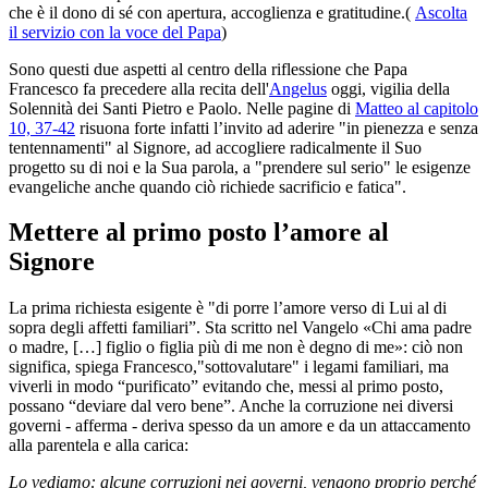
che è il dono di sé con apertura, accoglienza e gratitudine.(
Ascolta
il servizio con la voce del Papa
)
Sono questi due aspetti al centro della riflessione che Papa
Francesco fa precedere alla recita dell'
Angelus
oggi, vigilia della
Solennità dei Santi Pietro e Paolo. Nelle pagine di
Matteo al capitolo
10, 37-42
risuona forte infatti l’invito ad aderire "in pienezza e senza
tentennamenti" al Signore, ad accogliere radicalmente il Suo
progetto su di noi e la Sua parola, a "prendere sul serio" le esigenze
evangeliche anche quando ciò richiede sacrificio e fatica".
Mettere al primo posto l’amore al
Signore
La prima richiesta esigente è "di porre l’amore verso di Lui al di
sopra degli affetti familiari”. Sta scritto nel Vangelo «Chi ama padre
o madre, […] figlio o figlia più di me non è degno di me»: ciò non
significa, spiega Francesco,"sottovalutare" i legami familiari, ma
viverli in modo “purificato” evitando che, messi al primo posto,
possano “deviare dal vero bene”. Anche la corruzione nei diversi
governi - afferma - deriva spesso da un amore e da un attaccamento
alla parentela e alla carica:
Lo vediamo: alcune corruzioni nei governi, vengono proprio perché