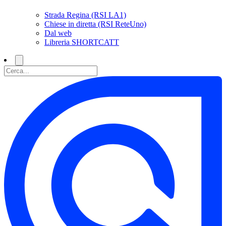
Strada Regina (RSI LA1)
Chiese in diretta (RSI ReteUno)
Dal web
Libreria SHORTCATT