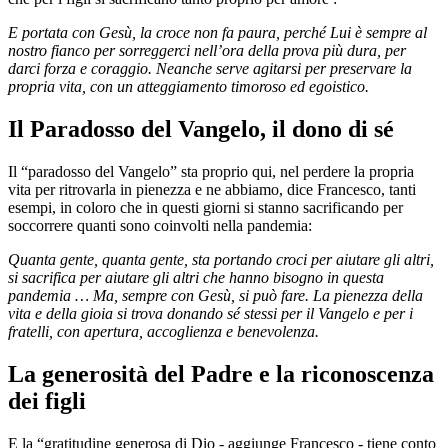
E portata con Gesù, la croce non fa paura, perché Lui è sempre al
nostro fianco per sorreggerci nell’ora della prova più dura, per
darci forza e coraggio. Neanche serve agitarsi per preservare la
propria vita, con un atteggiamento timoroso ed egoistico.
Il Paradosso del Vangelo, il dono di sé
Il “paradosso del Vangelo” sta proprio qui, nel perdere la propria
vita per ritrovarla in pienezza e ne abbiamo, dice Francesco, tanti
esempi, in coloro che in questi giorni si stanno sacrificando per
soccorrere quanti sono coinvolti nella pandemia:
Quanta gente, quanta gente, sta portando croci per aiutare gli altri,
si sacrifica per aiutare gli altri che hanno bisogno in questa
pandemia … Ma, sempre con Gesù, si può fare. La pienezza della
vita e della gioia si trova donando sé stessi per il Vangelo e per i
fratelli, con apertura, accoglienza e benevolenza.
La generosità del Padre e la riconoscenza
dei figli
E la “gratitudine generosa di Dio - aggiunge Francesco - tiene conto