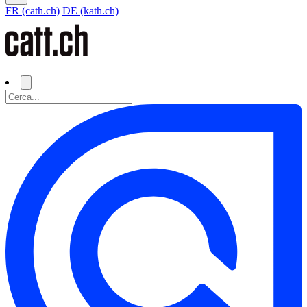
FR (cath.ch)
DE (kath.ch)