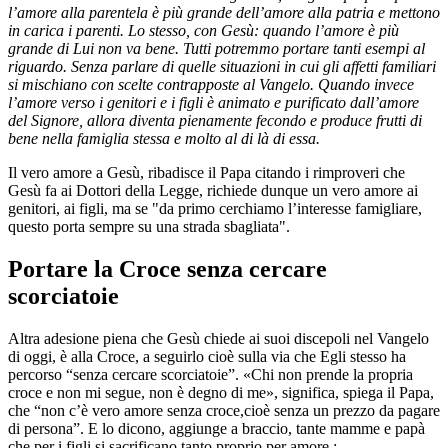
l’amore alla parentela è più grande dell’amore alla patria e mettono
in carica i parenti. Lo stesso, con Gesù: quando l’amore è più
grande di Lui non va bene. Tutti potremmo portare tanti esempi al
riguardo. Senza parlare di quelle situazioni in cui gli affetti familiari
si mischiano con scelte contrapposte al Vangelo. Quando invece
l’amore verso i genitori e i figli è animato e purificato dall’amore
del Signore, allora diventa pienamente fecondo e produce frutti di
bene nella famiglia stessa e molto al di là di essa.
Il vero amore a Gesù, ribadisce il Papa citando i rimproveri che
Gesù fa ai Dottori della Legge, richiede dunque un vero amore ai
genitori, ai figli, ma se "da primo cerchiamo l’interesse famigliare,
questo porta sempre su una strada sbagliata".
Portare la Croce senza cercare
scorciatoie
Altra adesione piena che Gesù chiede ai suoi discepoli nel Vangelo
di oggi, è alla Croce, a seguirlo cioè sulla via che Egli stesso ha
percorso “senza cercare scorciatoie”. «Chi non prende la propria
croce e non mi segue, non è degno di me», significa, spiega il Papa,
che “non c’è vero amore senza croce,cioè senza un prezzo da pagare
di persona”. E lo dicono, aggiunge a braccio, tante mamme e papà
che per i figli si sacrificano tanto proprio per amore :