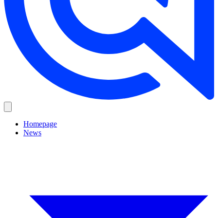
Homepage
News