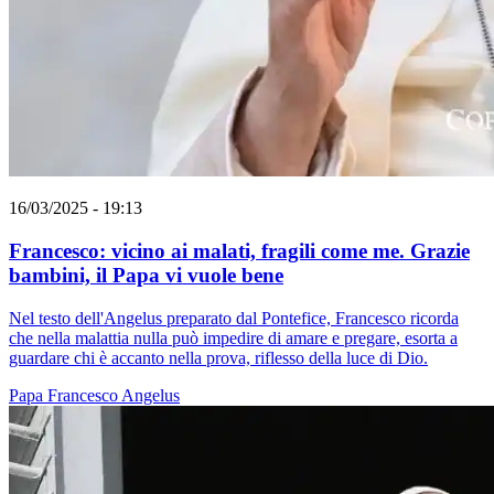
16/03/2025 - 19:13
Francesco: vicino ai malati, fragili come me. Grazie
bambini, il Papa vi vuole bene
Nel testo dell'Angelus preparato dal Pontefice, Francesco ricorda
che nella malattia nulla può impedire di amare e pregare, esorta a
guardare chi è accanto nella prova, riflesso della luce di Dio.
Papa Francesco
Angelus