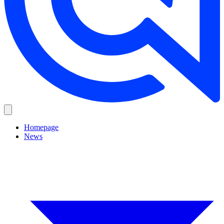
Homepage
News