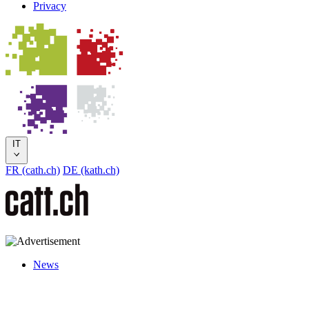
Privacy
IT
FR (cath.ch)
DE (kath.ch)
News