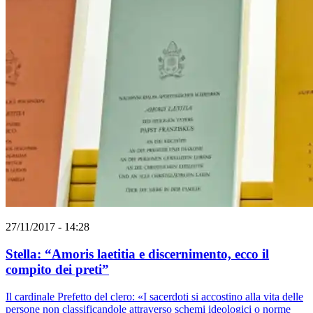
27/11/2017 - 14:28
Stella: “Amoris laetitia e discernimento, ecco il
compito dei preti”
Il cardinale Prefetto del clero: «I sacerdoti si accostino alla vita delle
persone non classificandole attraverso schemi ideologici o norme