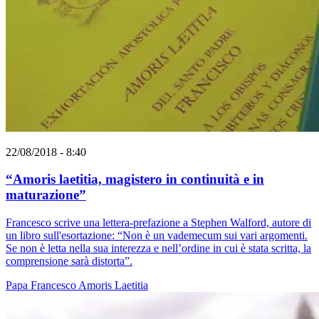
22/08/2018 - 8:40
“Amoris laetitia, magistero in continuità e in
maturazioneˮ
Francesco scrive una lettera-prefazione a Stephen Walford, autore di
un libro sull'esortazione: “Non è un vademecum sui vari argomenti.
Se non è letta nella sua interezza e nell’ordine in cui è stata scritta, la
comprensione sarà distortaˮ.
Papa Francesco
Amoris Laetitia