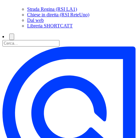
Strada Regina (RSI LA1)
Chiese in diretta (RSI ReteUno)
Dal web
Libreria SHORTCATT