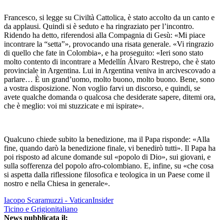
Francesco, si legge su Civiltà Cattolica, è stato accolto da un canto e
da applausi. Quindi si è seduto e ha ringraziato per l’incontro.
Ridendo ha detto, riferendosi alla Compagnia di Gesù: «Mi piace
incontrare la “setta”», provocando una risata generale. «Vi ringrazio
di quello che fate in Colombia», e ha proseguito: «Ieri sono stato
molto contento di incontrare a Medellín Álvaro Restrepo, che è stato
provinciale in Argentina. Lui in Argentina veniva in arcivescovado a
parlare… È un grand’uomo, molto buono, molto buono. Bene, sono
a vostra disposizione. Non voglio farvi un discorso, e quindi, se
avete qualche domanda o qualcosa che desiderate sapere, ditemi ora,
che è meglio: voi mi stuzzicate e mi ispirate».
Qualcuno chiede subito la benedizione, ma il Papa risponde: «Alla
fine, quando darò la benedizione finale, vi benedirò tutti». Il Papa ha
poi risposto ad alcune domande sul «popolo di Dio», sui giovani, e
sulla sofferenza del popolo afro-colombiano. E, infine, su «che cosa
si aspetta dalla riflessione filosofica e teologica in un Paese come il
nostro e nella Chiesa in generale».
Iacopo Scaramuzzi - VaticanInsider
Ticino e Grigionitaliano
News pubblicata il: