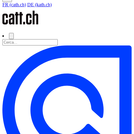
FR (cath.ch)
DE (kath.ch)