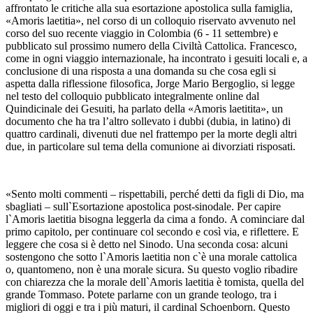
affrontato le critiche alla sua esortazione apostolica sulla famiglia,
«Amoris laetitia», nel corso di un colloquio riservato avvenuto nel
corso del suo recente viaggio in Colombia (6 - 11 settembre) e
pubblicato sul prossimo numero della Civiltà Cattolica. Francesco,
come in ogni viaggio internazionale, ha incontrato i gesuiti locali e, a
conclusione di una risposta a una domanda su che cosa egli si
aspetta dalla riflessione filosofica, Jorge Mario Bergoglio, si legge
nel testo del colloquio pubblicato integralmente online dal
Quindicinale dei Gesuiti, ha parlato della «Amoris laetitita», un
documento che ha tra l’altro sollevato i dubbi (dubia, in latino) di
quattro cardinali, divenuti due nel frattempo per la morte degli altri
due, in particolare sul tema della comunione ai divorziati risposati.
«Sento molti commenti – rispettabili, perché detti da figli di Dio, ma
sbagliati – sull`Esortazione apostolica post-sinodale. Per capire
l`Amoris laetitia bisogna leggerla da cima a fondo. A cominciare dal
primo capitolo, per continuare col secondo e così via, e riflettere. E
leggere che cosa si è detto nel Sinodo. Una seconda cosa: alcuni
sostengono che sotto l`Amoris laetitia non c`è una morale cattolica
o, quantomeno, non è una morale sicura. Su questo voglio ribadire
con chiarezza che la morale dell`Amoris laetitia è tomista, quella del
grande Tommaso. Potete parlarne con un grande teologo, tra i
migliori di oggi e tra i più maturi, il cardinal Schoenborn. Questo