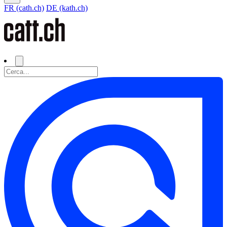
FR (cath.ch)
DE (kath.ch)