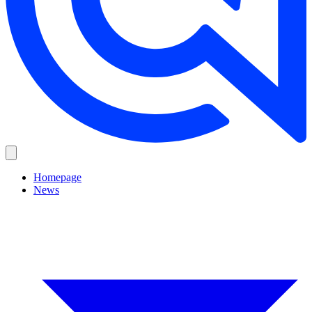
Homepage
News