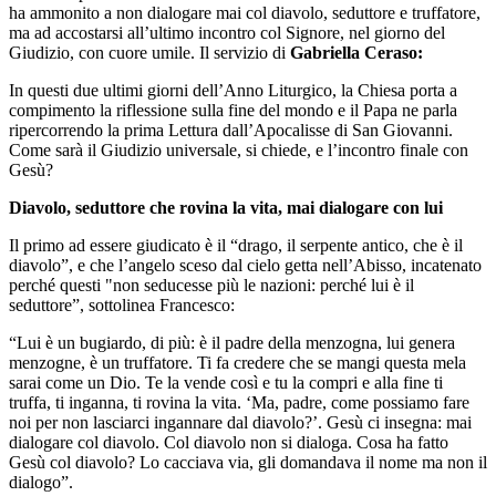
ha ammonito a non dialogare mai col diavolo, seduttore e truffatore,
ma ad accostarsi all’ultimo incontro col Signore, nel giorno del
Giudizio, con cuore umile. Il servizio di
Gabriella Ceraso:
In questi due ultimi giorni dell’Anno Liturgico, la Chiesa porta a
compimento la riflessione sulla fine del mondo e il Papa ne parla
ripercorrendo la prima Lettura dall’Apocalisse di San Giovanni.
Come sarà il Giudizio universale, si chiede, e l’incontro finale con
Gesù?
Diavolo, seduttore che rovina la vita, mai dialogare con lui
Il primo ad essere giudicato è il “drago, il serpente antico, che è il
diavolo”, e che l’angelo sceso dal cielo getta nell’Abisso, incatenato
perché questi "non seducesse più le nazioni: perché lui è il
seduttore”, sottolinea Francesco:
“Lui è un bugiardo, di più: è il padre della menzogna, lui genera
menzogne, è un truffatore. Ti fa credere che se mangi questa mela
sarai come un Dio. Te la vende così e tu la compri e alla fine ti
truffa, ti inganna, ti rovina la vita. ‘Ma, padre, come possiamo fare
noi per non lasciarci ingannare dal diavolo?’. Gesù ci insegna: mai
dialogare col diavolo. Col diavolo non si dialoga. Cosa ha fatto
Gesù col diavolo? Lo cacciava via, gli domandava il nome ma non il
dialogo”.