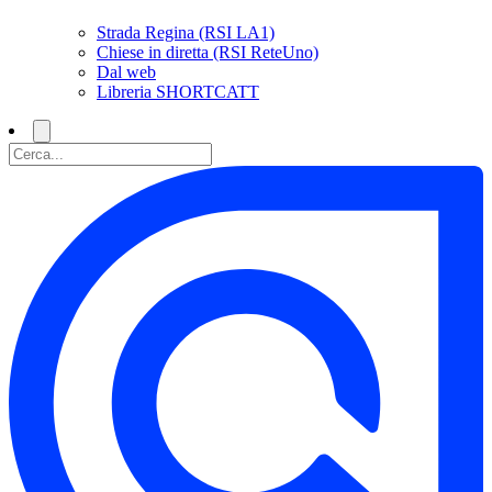
Strada Regina (RSI LA1)
Chiese in diretta (RSI ReteUno)
Dal web
Libreria SHORTCATT