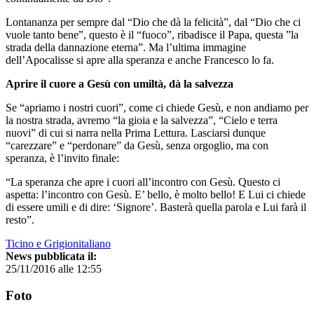
Lontananza per sempre dal “Dio che dà la felicità”, dal “Dio che ci
vuole tanto bene”, questo è il “fuoco”, ribadisce il Papa, questa ”la
strada della dannazione eterna”. Ma l’ultima immagine
dell’Apocalisse si apre alla speranza e anche Francesco lo fa.
Aprire il cuore a Gesù con umiltà, dà la salvezza
Se “apriamo i nostri cuori”, come ci chiede Gesù, e non andiamo per
la nostra strada, avremo “la gioia e la salvezza”, “Cielo e terra
nuovi” di cui si narra nella Prima Lettura. Lasciarsi dunque
“carezzare” e “perdonare” da Gesù, senza orgoglio, ma con
speranza, è l’invito finale:
“La speranza che apre i cuori all’incontro con Gesù. Questo ci
aspetta: l’incontro con Gesù. E’ bello, è molto bello! E Lui ci chiede
di essere umili e di dire: ‘Signore’. Basterà quella parola e Lui farà il
resto”.
Ticino e Grigionitaliano
News pubblicata il:
25/11/2016 alle 12:55
Foto