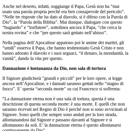
Anche nel deserto, infatti, soggiunge il Papa, Gesù non ha “mai
usato una parola propria perché era ben consapevole del pericolo”.
“Nelle tre risposte che ha dato al diavolo, si è difeso con la Parola di
Dio”, la “Parola della Bibbia”. Mai dunque, dialogare con questo
“bugiardo” e “truffatore”, sottolinea ancora il Papa, “che cerca la
nostra rovina” e che “per questo sarà gettato nell’abisso”.
Nella pagina dell’Apocalisse appaiono poi le anime dei martiri, gli
“umili” osserva il Papa, che hanno testimoniato Gesù Cristo e non
hanno adorato il diavolo e i suoi seguaci, “il denaro, la mondanità, la
vanità”, dando la vita per questo.
Dannazione è lontananza da Dio, non sala di tortura
Il Signore giudicherà "grandi e piccoli" per le loro opere, si legge
ancora nell’Apocalisse, e i dannati saranno gettati nello “stagno di
fuoco”. E’ questa “seconda morte" su cui Francesco si sofferma:
“La dannazione eterna non è una sala di tortura, questa è una
descrizione di questa seconda morte: è una morte. E quelli che non
saranno ricevuti nel Regno di Dio è perché non si sono avvicinati al
Signore. Sono quelli che sempre sono andati per la loro strada,
allontanandosi dal Signore e passano davanti al Signore e si
allontanano da soli. E’ la dannazione eterna è questo allontanarsi
continuamente da Dio".