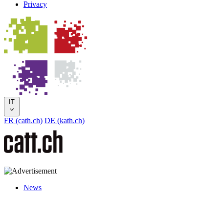
Privacy
IT
FR (cath.ch)
DE (kath.ch)
News