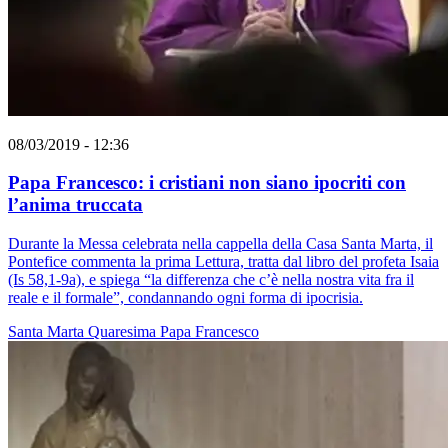
08/03/2019 - 12:36
Papa Francesco: i cristiani non siano ipocriti con
l’anima truccata
Durante la Messa celebrata nella cappella della Casa Santa Marta, il
Pontefice commenta la prima Lettura, tratta dal libro del profeta Isaia
(Is 58,1-9a), e spiega “la differenza che c’è nella nostra vita fra il
reale e il formale”, condannando ogni forma di ipocrisia.
Santa Marta
Quaresima
Papa Francesco