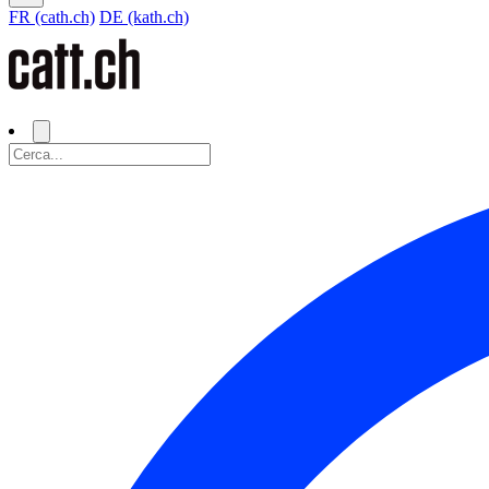
FR (cath.ch)
DE (kath.ch)