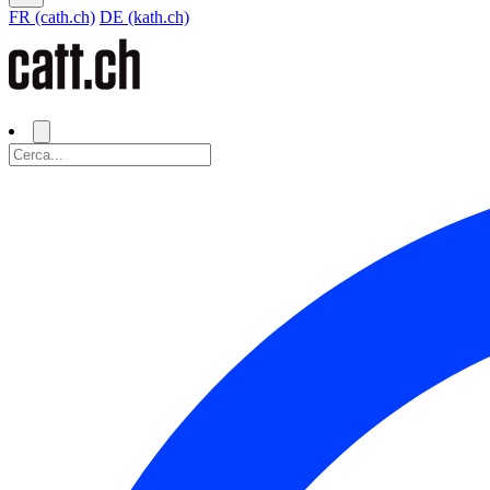
FR (cath.ch)
DE (kath.ch)