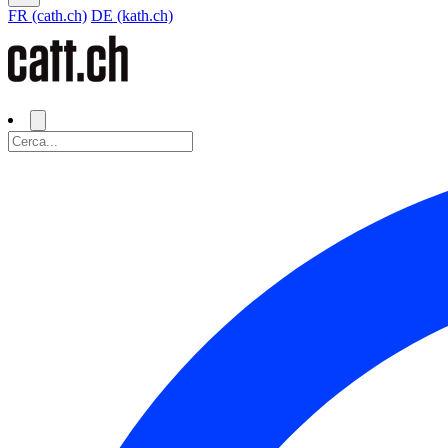
FR (cath.ch)
DE (kath.ch)