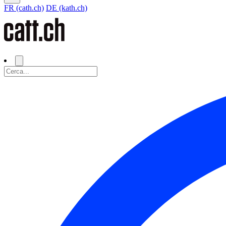
FR (cath.ch)
DE (kath.ch)