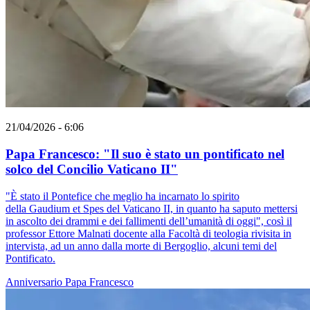
21/04/2026 - 6:06
Papa Francesco: "Il suo è stato un pontificato nel
solco del Concilio Vaticano II"
"È stato il Pontefice che meglio ha incarnato lo spirito
della Gaudium et Spes del Vaticano II, in quanto ha saputo mettersi
in ascolto dei drammi e dei fallimenti dell’umanità di oggi", così il
professor Ettore Malnati docente alla Facoltà di teologia rivisita in
intervista, ad un anno dalla morte di Bergoglio, alcuni temi del
Pontificato.
Anniversario
Papa Francesco