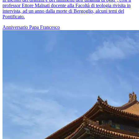
professor Ettore Malnati docente alla Facoltà di teologia rivisita in
intervista, ad un anno dalla morte di Bergoglio, alcuni temi del
Pontificato.
Anniversario
Papa Francesco