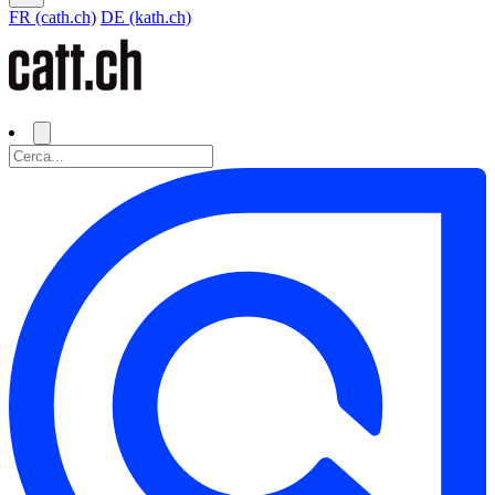
FR (cath.ch)
DE (kath.ch)