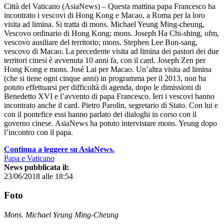
Città del Vaticano (AsiaNews) – Questa mattina papa Francesco ha
incontrato i vescovi di Hong Kong e Macao, a Roma per la loro
visita ad limina. Si tratta di mons. Michael Yeung Ming-cheung,
Vescovo ordinario di Hong Kong; mons. Joseph Ha Chi-shing, ofm,
vescovo ausiliare del territorio; mons. Stephen Lee Bun-sang,
vescovo di Macao. La precedente visita ad limina dei pastori dei due
territori cinesi è avvenuta 10 anni fa, con il card. Joseph Zen per
Hong Kong e mons. José Lai per Macao. Un’altra visita ad limina
(che si tiene ogni cinque anni) in programma per il 2013, non ha
potuto effettuarsi per difficoltà di agenda, dopo le dimissioni di
Benedetto XVI e l’avvento di papa Francesco. Ieri i vescovi hanno
incontrato anche il card. Pietro Parolin, segretario di Stato. Con lui e
con il pontefice essi hanno parlato dei dialoghi in corso con il
governo cinese. AsiaNews ha potuto intervistare mons. Yeung dopo
l’incontro con il papa.
Continua a leggere su AsiaNews.
Papa e Vaticano
News pubblicata il:
23/06/2018 alle 18:54
Foto
Mons. Michael Yeung Ming-Cheung