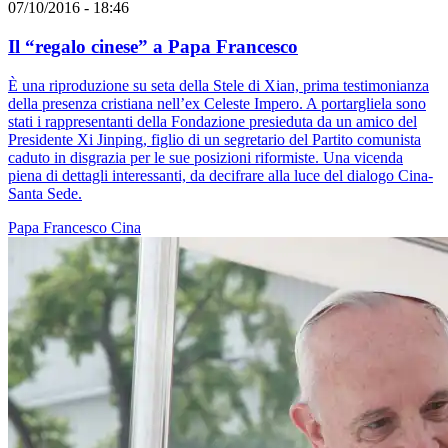
07/10/2016 - 18:46
Il “regalo cinese” a Papa Francesco
È una riproduzione su seta della Stele di Xian, prima testimonianza
della presenza cristiana nell’ex Celeste Impero. A portargliela sono
stati i rappresentanti della Fondazione presieduta da un amico del
Presidente Xi Jinping, figlio di un segretario del Partito comunista
caduto in disgrazia per le sue posizioni riformiste. Una vicenda
piena di dettagli interessanti, da decifrare alla luce del dialogo Cina-
Santa Sede.
Papa Francesco
Cina