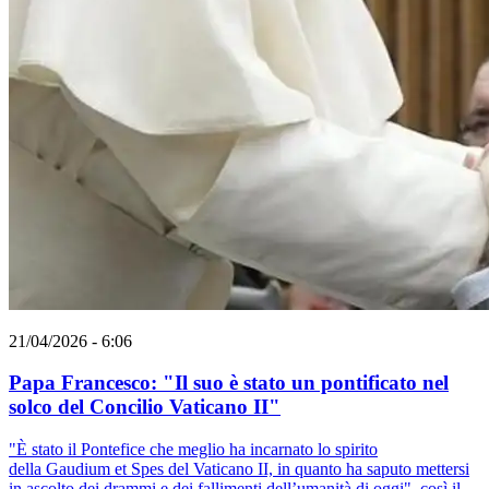
21/04/2026 - 6:06
Papa Francesco: "Il suo è stato un pontificato nel
solco del Concilio Vaticano II"
"È stato il Pontefice che meglio ha incarnato lo spirito
della Gaudium et Spes del Vaticano II, in quanto ha saputo mettersi
in ascolto dei drammi e dei fallimenti dell’umanità di oggi", così il