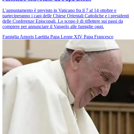
L'appuntamento è previsto in Vaticano fra il 7 al 14 ottobre e
parteciperanno i capi delle Chiese Orientali Cattoliche e i presidenti
delle Conferenze Episcopali. Lo scopo è di riflettere sui passi da
compiere per annunciare il Vangelo alle famiglie oggi.
Famiglia
Amoris Laetitia
Papa Leone XIV
Papa Francesco