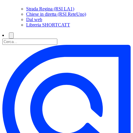
Strada Regina (RSI LA1)
Chiese in diretta (RSI ReteUno)
Dal web
Libreria SHORTCATT