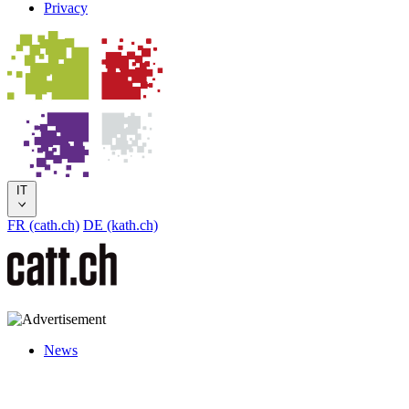
Privacy
IT
FR (cath.ch)
DE (kath.ch)
News