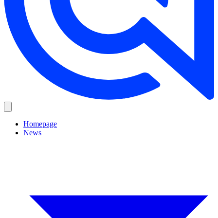
Homepage
News