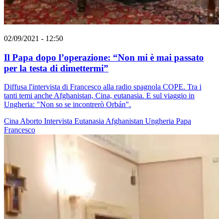
02/09/2021 - 12:50
Il Papa dopo l’operazione: “Non mi è mai passato
per la testa di dimettermi”
Diffusa l'intervista di Francesco alla radio spagnola COPE. Tra i
tanti temi anche Afghanistan, Cina, eutanasia. E sul viaggio in
Ungheria: "Non so se incontrerò Orbán".
Cina
Aborto
Intervista
Eutanasia
Afghanistan
Ungheria
Papa
Francesco