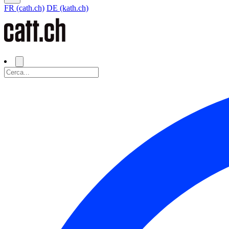
FR (cath.ch)
DE (kath.ch)