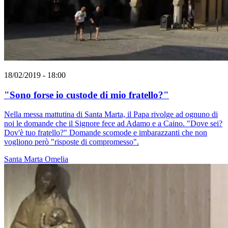
18/02/2019 - 18:00
"Sono forse io custode di mio fratello?"
Nella messa mattutina di Santa Marta, il Papa rivolge ad ognuno di
noi le domande che il Signore fece ad Adamo e a Caino. "Dove sei?
Dov'è tuo fratello?" Domande scomode e imbarazzanti che non
vogliono però "risposte di compromesso".
Santa Marta
Omelia