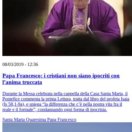
08/03/2019 - 12:36
Papa Francesco: i cristiani non siano ipocriti con
l’anima truccata
Durante la Messa celebrata nella cappella della Casa Santa Marta, il
Pontefice commenta la prima Lettura, tratta dal libro del profeta Isaia
(Is 58,1-9a), e spiega “la differenza che c’è nella nostra vita fra il
reale e il formale”, condannando ogni forma di ipocrisia.
Santa Marta
Quaresima
Papa Francesco