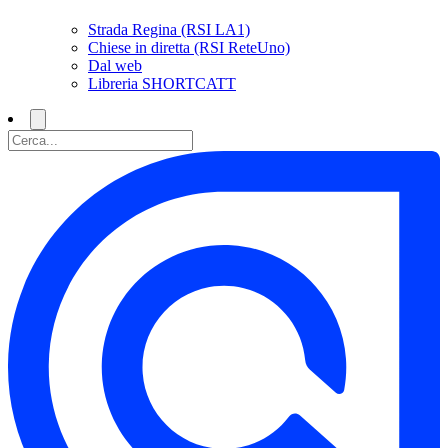
Strada Regina (RSI LA1)
Chiese in diretta (RSI ReteUno)
Dal web
Libreria SHORTCATT