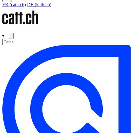
FR (cath.ch)
DE (kath.ch)