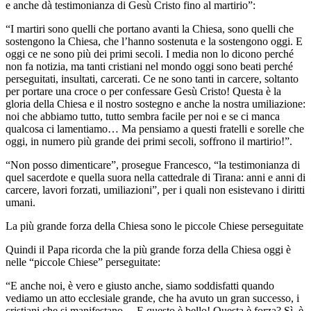
e anche dà testimonianza di Gesù Cristo fino al martirio”:
“I martiri sono quelli che portano avanti la Chiesa, sono quelli che
sostengono la Chiesa, che l’hanno sostenuta e la sostengono oggi. E
oggi ce ne sono più dei primi secoli. I media non lo dicono perché
non fa notizia, ma tanti cristiani nel mondo oggi sono beati perché
perseguitati, insultati, carcerati. Ce ne sono tanti in carcere, soltanto
per portare una croce o per confessare Gesù Cristo! Questa è la
gloria della Chiesa e il nostro sostegno e anche la nostra umiliazione:
noi che abbiamo tutto, tutto sembra facile per noi e se ci manca
qualcosa ci lamentiamo… Ma pensiamo a questi fratelli e sorelle che
oggi, in numero più grande dei primi secoli, soffrono il martirio!”.
“Non posso dimenticare”, prosegue Francesco, “la testimonianza di
quel sacerdote e quella suora nella cattedrale di Tirana: anni e anni di
carcere, lavori forzati, umiliazioni”, per i quali non esistevano i diritti
umani.
La più grande forza della Chiesa sono le piccole Chiese perseguitate
Quindi il Papa ricorda che la più grande forza della Chiesa oggi è
nelle “piccole Chiese” perseguitate:
“E anche noi, è vero e giusto anche, siamo soddisfatti quando
vediamo un atto ecclesiale grande, che ha avuto un gran successo, i
cristiani che si manifestano… E questo è bello! Questa è forza? Sì, è