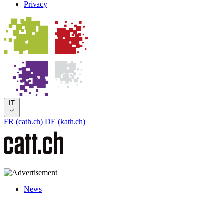
Privacy
IT
FR (cath.ch)
DE (kath.ch)
News