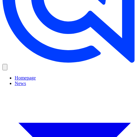
Homepage
News