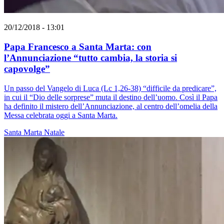
20/12/2018 - 13:01
Papa Francesco a Santa Marta: con
l’Annunciazione “tutto cambia, la storia si
capovolge”
Un passo del Vangelo di Luca (Lc 1,26-38) “difficile da predicare”,
in cui il “Dio delle sorprese” muta il destino dell’uomo. Così il Papa
ha definito il mistero dell’Annunciazione, al centro dell’omelia della
Messa celebrata oggi a Santa Marta.
Santa Marta
Natale