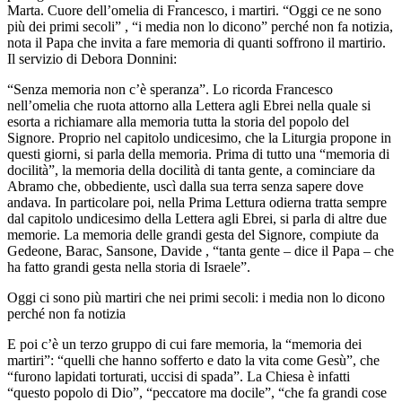
Marta. Cuore dell’omelia di Francesco, i martiri. “Oggi ce ne sono
più dei primi secoli” , “i media non lo dicono” perché non fa notizia,
nota il Papa che invita a fare memoria di quanti soffrono il martirio.
Il servizio di Debora Donnini:
“Senza memoria non c’è speranza”. Lo ricorda Francesco
nell’omelia che ruota attorno alla Lettera agli Ebrei nella quale si
esorta a richiamare alla memoria tutta la storia del popolo del
Signore. Proprio nel capitolo undicesimo, che la Liturgia propone in
questi giorni, si parla della memoria. Prima di tutto una “memoria di
docilità”, la memoria della docilità di tanta gente, a cominciare da
Abramo che, obbediente, uscì dalla sua terra senza sapere dove
andava. In particolare poi, nella Prima Lettura odierna tratta sempre
dal capitolo undicesimo della Lettera agli Ebrei, si parla di altre due
memorie. La memoria delle grandi gesta del Signore, compiute da
Gedeone, Barac, Sansone, Davide , “tanta gente – dice il Papa – che
ha fatto grandi gesta nella storia di Israele”.
Oggi ci sono più martiri che nei primi secoli: i media non lo dicono
perché non fa notizia
E poi c’è un terzo gruppo di cui fare memoria, la “memoria dei
martiri”: “quelli che hanno sofferto e dato la vita come Gesù”, che
“furono lapidati torturati, uccisi di spada”. La Chiesa è infatti
“questo popolo di Dio”, “peccatore ma docile”, “che fa grandi cose