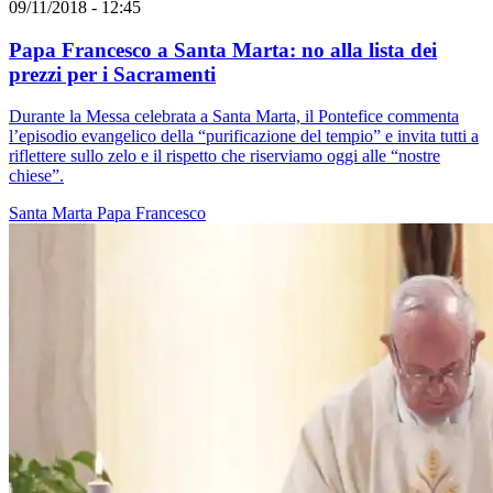
09/11/2018 - 12:45
Papa Francesco a Santa Marta: no alla lista dei
prezzi per i Sacramenti
Durante la Messa celebrata a Santa Marta, il Pontefice commenta
l’episodio evangelico della “purificazione del tempio” e invita tutti a
riflettere sullo zelo e il rispetto che riserviamo oggi alle “nostre
chiese”.
Santa Marta
Papa Francesco