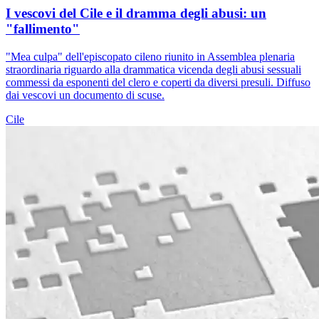
I vescovi del Cile e il dramma degli abusi: un
"fallimento"
"Mea culpa" dell'episcopato cileno riunito in Assemblea plenaria
straordinaria riguardo alla drammatica vicenda degli abusi sessuali
commessi da esponenti del clero e coperti da diversi presuli. Diffuso
dai vescovi un documento di scuse.
Cile