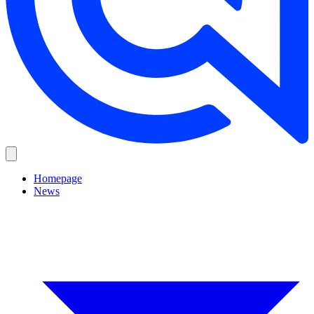
Homepage
News