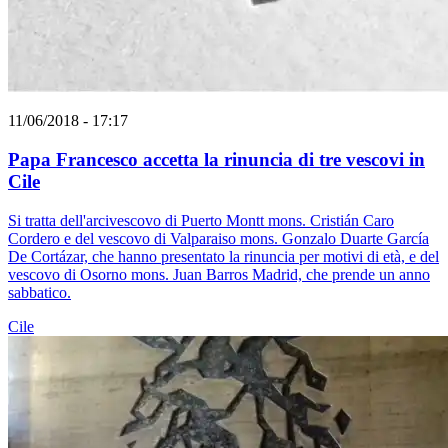
11/06/2018 - 17:17
Papa Francesco accetta la rinuncia di tre vescovi in
Cile
Si tratta dell'arcivescovo di Puerto Montt mons. Cristián Caro
Cordero e del vescovo di Valparaiso mons. Gonzalo Duarte García
De Cortázar, che hanno presentato la rinuncia per motivi di età, e del
vescovo di Osorno mons. Juan Barros Madrid, che prende un anno
sabbatico.
Cile