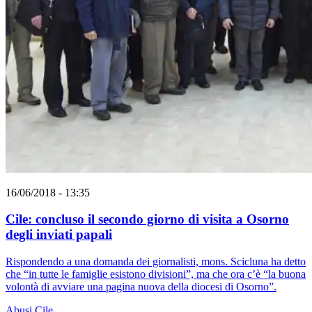
16/06/2018 - 13:35
Cile: concluso il secondo giorno di visita a Osorno
degli inviati papali
Rispondendo a una domanda dei giornalisti, mons. Scicluna ha detto
che “in tutte le famiglie esistono divisioni”, ma che ora c’è “la buona
volontà di avviare una pagina nuova della diocesi di Osorno”.
Abusi
Cile