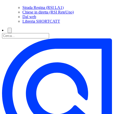
Strada Regina (RSI LA1)
Chiese in diretta (RSI ReteUno)
Dal web
Libreria SHORTCATT