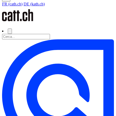
FR (cath.ch)
DE (kath.ch)