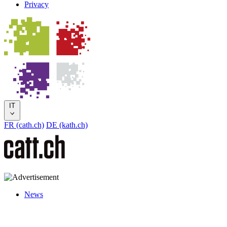
Privacy
IT
FR (cath.ch)
DE (kath.ch)
News