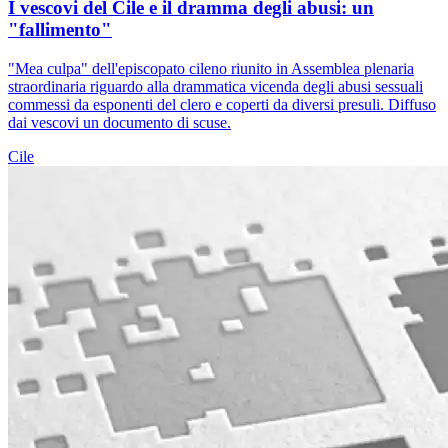
I vescovi del Cile e il dramma degli abusi: un
"fallimento"
"Mea culpa" dell'episcopato cileno riunito in Assemblea plenaria
straordinaria riguardo alla drammatica vicenda degli abusi sessuali
commessi da esponenti del clero e coperti da diversi presuli. Diffuso
dai vescovi un documento di scuse.
Cile