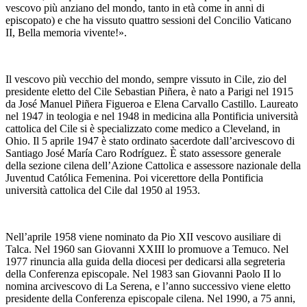
vescovo più anziano del mondo, tanto in età come in anni di
episcopato) e che ha vissuto quattro sessioni del Concilio Vaticano
II, Bella memoria vivente!».
Il vescovo più vecchio del mondo, sempre vissuto in Cile, zio del
presidente eletto del Cile Sebastian Piñera, è nato a Parigi nel 1915
da José Manuel Piñera Figueroa e Elena Carvallo Castillo. Laureato
nel 1947 in teologia e nel 1948 in medicina alla Pontificia università
cattolica del Cile si è specializzato come medico a Cleveland, in
Ohio. Il 5 aprile 1947 è stato ordinato sacerdote dall’arcivescovo di
Santiago José María Caro Rodríguez. È stato assessore generale
della sezione cilena dell’Azione Cattolica e assessore nazionale della
Juventud Católica Femenina. Poi vicerettore della Pontificia
università cattolica del Cile dal 1950 al 1953.
Nell’aprile 1958 viene nominato da Pio XII vescovo ausiliare di
Talca. Nel 1960 san Giovanni XXIII lo promuove a Temuco. Nel
1977 rinuncia alla guida della diocesi per dedicarsi alla segreteria
della Conferenza episcopale. Nel 1983 san Giovanni Paolo II lo
nomina arcivescovo di La Serena, e l’anno successivo viene eletto
presidente della Conferenza episcopale cilena. Nel 1990, a 75 anni,