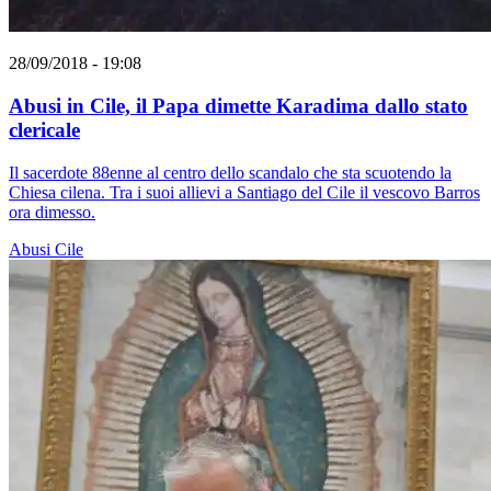
28/09/2018 - 19:08
Abusi in Cile, il Papa dimette Karadima dallo stato
clericale
Il sacerdote 88enne al centro dello scandalo che sta scuotendo la
Chiesa cilena. Tra i suoi allievi a Santiago del Cile il vescovo Barros
ora dimesso.
Abusi
Cile