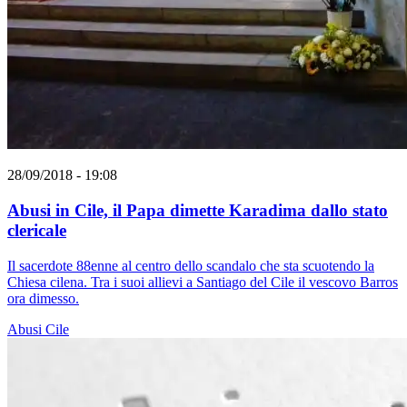
28/09/2018 - 19:08
Abusi in Cile, il Papa dimette Karadima dallo stato
clericale
Il sacerdote 88enne al centro dello scandalo che sta scuotendo la
Chiesa cilena. Tra i suoi allievi a Santiago del Cile il vescovo Barros
ora dimesso.
Abusi
Cile