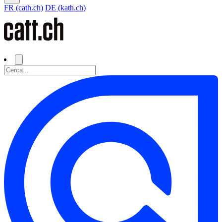
FR (cath.ch)
DE (kath.ch)