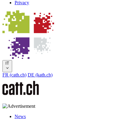
Privacy
IT
FR (cath.ch)
DE (kath.ch)
News