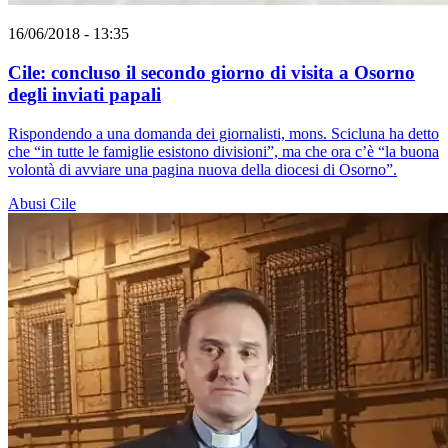
16/06/2018 - 13:35
Cile: concluso il secondo giorno di visita a Osorno
degli inviati papali
Rispondendo a una domanda dei giornalisti, mons. Scicluna ha detto
che “in tutte le famiglie esistono divisioni”, ma che ora c’è “la buona
volontà di avviare una pagina nuova della diocesi di Osorno”.
Abusi
Cile