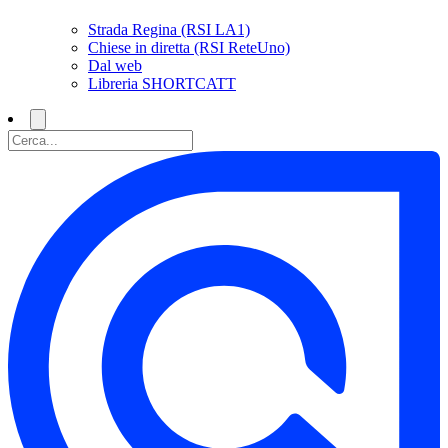
Strada Regina (RSI LA1)
Chiese in diretta (RSI ReteUno)
Dal web
Libreria SHORTCATT