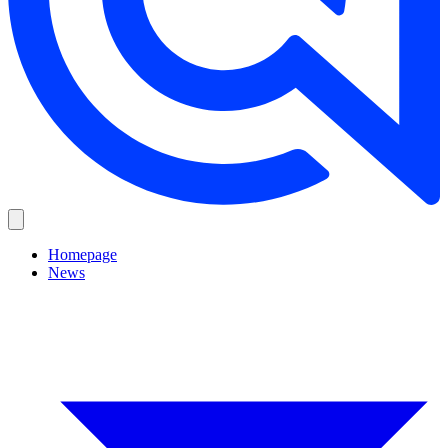
Homepage
News