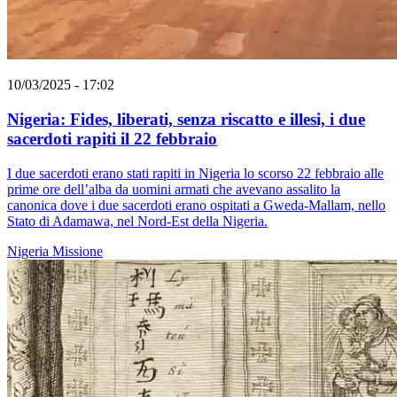
10/03/2025 - 17:02
Nigeria: Fides, liberati, senza riscatto e illesi, i due
sacerdoti rapiti il 22 febbraio
I due sacerdoti erano stati rapiti in Nigeria lo scorso 22 febbraio alle
prime ore dell’alba da uomini armati che avevano assalito la
canonica dove i due sacerdoti erano ospitati a Gweda-Mallam, nello
Stato di Adamawa, nel Nord-Est della Nigeria.
Nigeria
Missione