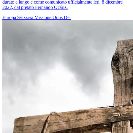
durato a lungo e come comunicato ufficialmente ieri, 8 dicembre
2022, dal prelato Fernando Ocáriz.
Europa
Svizzera
Missione
Opus Dei