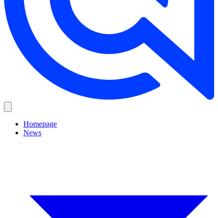
Homepage
News