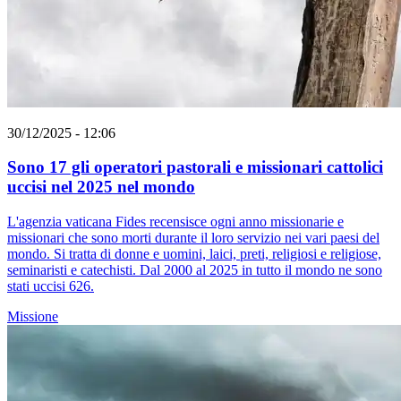
30/12/2025 - 12:06
Sono 17 gli operatori pastorali e missionari cattolici
uccisi nel 2025 nel mondo
L'agenzia vaticana Fides recensisce ogni anno missionarie e
missionari che sono morti durante il loro servizio nei vari paesi del
mondo. Si tratta di donne e uomini, laici, preti, religiosi e religiose,
seminaristi e catechisti. Dal 2000 al 2025 in tutto il mondo ne sono
stati uccisi 626.
Missione