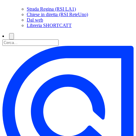
Strada Regina (RSI LA1)
Chiese in diretta (RSI ReteUno)
Dal web
Libreria SHORTCATT