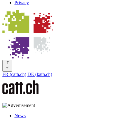
Privacy
IT
FR (cath.ch)
DE (kath.ch)
News