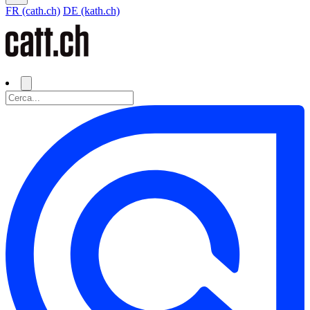
FR (cath.ch)
DE (kath.ch)