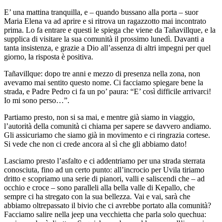
E’ una mattina tranquilla, e – quando bussano alla porta – suor
Maria Elena va ad aprire e si ritrova un ragazzotto mai incontrato
prima. Lo fa entrare e questi le spiega che viene da Tañavillque, e la
supplica di visitare la sua comunità il prossimo lunedì. Davanti a
tanta insistenza, e grazie a Dio all’assenza di altri impegni per quel
giorno, la risposta è positiva.
Tañavillque: dopo tre anni e mezzo di presenza nella zona, non
avevamo mai sentito questo nome. Ci facciamo spiegare bene la
strada, e Padre Pedro ci fa un po’ paura: “E’ così difficile arrivarci!
Io mi sono perso…”.
Partiamo presto, non si sa mai, e mentre già siamo in viaggio,
l’autorità della comunità ci chiama per sapere se davvero andiamo.
Gli assicuriamo che siamo già in movimento e ci ringrazia cortese.
Si vede che non ci crede ancora al sì che gli abbiamo dato!
Lasciamo presto l’asfalto e ci addentriamo per una strada sterrata
conosciuta, fino ad un certo punto: all’incrocio per Uvila tiriamo
dritto e scopriamo una serie di pianori, valli e saliscendi che – ad
occhio e croce – sono paralleli alla bella valle di Kepallo, che
sempre ci ha stregato con la sua bellezza. Vai e vai, sarà che
abbiamo oltrepassato il bivio che ci avrebbe portato alla comunità?
Facciamo salire nella jeep una vecchietta che parla solo quechua: