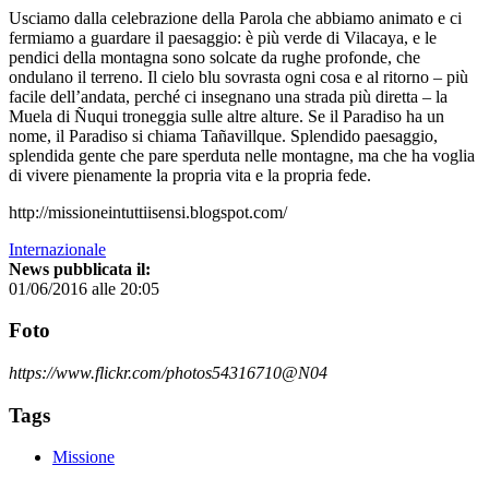
Usciamo dalla celebrazione della Parola che abbiamo animato e ci
fermiamo a guardare il paesaggio: è più verde di Vilacaya, e le
pendici della montagna sono solcate da rughe profonde, che
ondulano il terreno. Il cielo blu sovrasta ogni cosa e al ritorno – più
facile dell’andata, perché ci insegnano una strada più diretta – la
Muela di Ñuqui troneggia sulle altre alture. Se il Paradiso ha un
nome, il Paradiso si chiama Tañavillque. Splendido paesaggio,
splendida gente che pare sperduta nelle montagne, ma che ha voglia
di vivere pienamente la propria vita e la propria fede.
http://missioneintuttiisensi.blogspot.com/
Internazionale
News pubblicata il:
01/06/2016 alle 20:05
Foto
https://www.flickr.com/photos54316710@N04
Tags
Missione