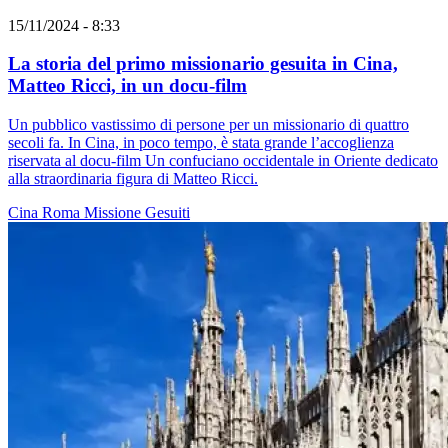
15/11/2024 - 8:33
La storia del primo missionario gesuita in Cina,
Matteo Ricci, in un docu-film
Un pubblico vastissimo di persone per un missionario di quattro
secoli fa. In Cina, in poco tempo, è stata grande l’accoglienza
riservata al docu-film Un confuciano occidentale in Oriente dedicato
alla straordinaria figura di Matteo Ricci.
Cina
Roma
Missione
Gesuiti