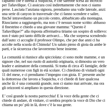
capiamo che è diretta a Suquicha, e che sarebbe scesa all’incrocio
per Tañavillque. Ci assicura così indirettamente che non ci siamo
perse. Lasciata l’anziana signora, prendiamo una valle laterale, anzi:
una serie di canyon in trasversale che ci fanno scendere e salire,
finché intravediamo un piccolo centro, abbarbicato alla montagna.
Riusciamo a raggiungerlo, ma non c’è nessun nome scritto: abbasso
il finestrino e chiedo a una giovane mamma: “Questo è
Tañavillque?” alla risposta affermativa tiriamo un sospiro di sollievo:
non è stato poi tanto difficile arrivarci… Ma che sorpresa scendendo
dall’auto: ci accoglie il professor Olimpo, che per due anni ci ha
accolte nella scuola di Chimola! Un saluto pieno di gioia da ambe le
parti, e la sicurezza che lavoreremo bene insieme.
La comunità si riunisce alla spicciolata: ci sono molte mamme, e un
signore che, nel suo ruolo di autorità originaria, si dimostra un vero
leader e animatore della comunità. Si tratta di circa 45 famiglie, delle
quali numerose con figli in età scolare. Ci chiedono di visitarli ogni
11 del mese, e ci prendiamo l’impegno con gioia. E’ presente anche
la dottoressa che lavora a Suquicha, e ci chiede di fare qualcosa
anche là: è una comunità grande, non ci siamo mai arrivate, ma ora
gli orizzonti si ampliano in questa direzione.
E’ così grande la nostra parrocchia! E la voce della gente che ci
chiede di andare, di visitare, ci sembra proprio la voce di Dio che ci
chiama un po’ più in là, dove c’è la sua gente.