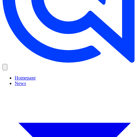
Homepage
News