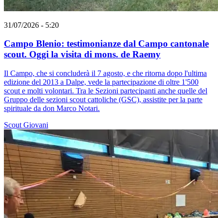
31/07/2026 - 5:20
Campo Blenio: testimonianze dal Campo cantonale
scout. Oggi la visita di mons. de Raemy
Il Campo, che si concluderà il 7 agosto, e che ritorna dopo l'ultima
edizione del 2013 a Dalpe, vede la partecipazione di oltre 1'500
scout e molti volontari. Tra le Sezioni partecipanti anche quelle del
Gruppo delle sezioni scout cattoliche (GSC), assistite per la parte
spirituale da don Marco Notari.
Scout
Giovani