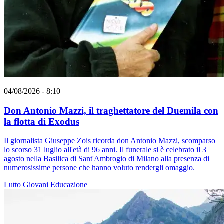
04/08/2026 - 8:10
Don Antonio Mazzi, il traghettatore del Duemila con
la flotta di Exodus
Il giornalista Giuseppe Zois ricorda don Antonio Mazzi, scomparso
lo scorso 31 luglio all'età di 96 anni. Il funerale si è celebrato il 3
agosto nella Basilica di Sant'Ambrogio di Milano alla presenza di
numerosissime persone che hanno voluto rendergli omaggio.
Lutto
Giovani
Educazione