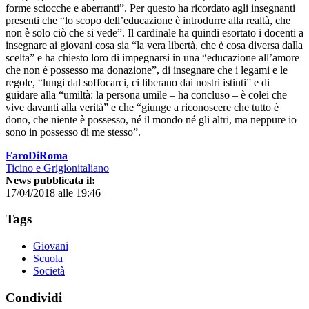
forme sciocche e aberranti”. Per questo ha ricordato agli insegnanti
presenti che “lo scopo dell’educazione è introdurre alla realtà, che
non è solo ciò che si vede”. Il cardinale ha quindi esortato i docenti a
insegnare ai giovani cosa sia “la vera libertà, che è cosa diversa dalla
scelta” e ha chiesto loro di impegnarsi in una “educazione all’amore
che non è possesso ma donazione”, di insegnare che i legami e le
regole, “lungi dal soffocarci, ci liberano dai nostri istinti” e di
guidare alla “umiltà: la persona umile – ha concluso – è colei che
vive davanti alla verità” e che “giunge a riconoscere che tutto è
dono, che niente è possesso, né il mondo né gli altri, ma neppure io
sono in possesso di me stesso”.
FaroDiRoma
Ticino e Grigionitaliano
News pubblicata il:
17/04/2018 alle 19:46
Tags
Giovani
Scuola
Società
Condividi