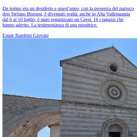
Da tempo era un desiderio e quest’anno, con la presenza del parroco
don Stefano Bisogni, è diventato realtà: anche in Alta Vallemaggia
dal 6 al 10 luglio, è stato organizzato un Grest. 16 i ragazzi che
hanno aderito. La testimonianza di una monitrice.
Estate
Bambini
Giovani