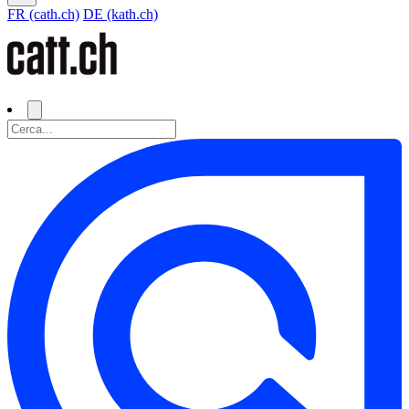
FR (cath.ch)
DE (kath.ch)