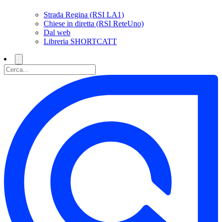
Strada Regina (RSI LA1)
Chiese in diretta (RSI ReteUno)
Dal web
Libreria SHORTCATT