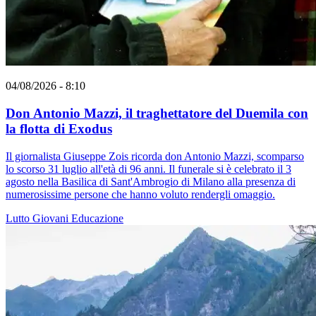
04/08/2026 - 8:10
Don Antonio Mazzi, il traghettatore del Duemila con
la flotta di Exodus
Il giornalista Giuseppe Zois ricorda don Antonio Mazzi, scomparso
lo scorso 31 luglio all'età di 96 anni. Il funerale si è celebrato il 3
agosto nella Basilica di Sant'Ambrogio di Milano alla presenza di
numerosissime persone che hanno voluto rendergli omaggio.
Lutto
Giovani
Educazione