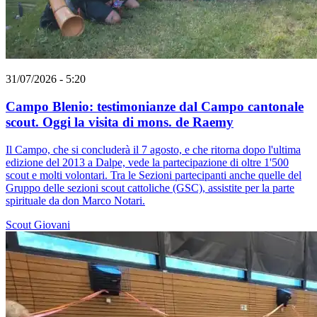
31/07/2026 - 5:20
Campo Blenio: testimonianze dal Campo cantonale
scout. Oggi la visita di mons. de Raemy
Il Campo, che si concluderà il 7 agosto, e che ritorna dopo l'ultima
edizione del 2013 a Dalpe, vede la partecipazione di oltre 1'500
scout e molti volontari. Tra le Sezioni partecipanti anche quelle del
Gruppo delle sezioni scout cattoliche (GSC), assistite per la parte
spirituale da don Marco Notari.
Scout
Giovani