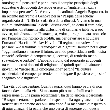
omologare il pensiero” e per questo il compito principale degli
educatori e dei docenti dovrebbe essere di “aiutare i ragazzi a
imparare a pensare”. Ne è convinto il cardinale Angelo Bagnasco, in
un recente intervento a Genova per la “Pasqua della scuola”
organizzato dall’Ufficio scolastico della diocesi. Viviamo in una
cultura “individualista” e della “distrazione”, ha detto il cardinale,
riferendosi direttamente alla diffusione di cellulari e tablet e, a suo
avviso, tale distrazione “è strategica, voluta, programmata, non solo
per l’amplissimo ritorno di profitti, ma per devastare e liquidare
l’umano”. Ha citato Vaclav Havel – “il regime non voleva farci
pensare” – e il volume “Retrotopia” di Zigmunt Bauman per il quale
“oggi tendiamo a temere il futuro, avendo perso fiducia nella nostra
capacità collettiva di temperarne gli eccessi, di renderlo meno
spaventoso e orribile”. L’appello rivolto dal porporato ai docenti –
tra cui numerosi docenti di religione – è quindi quello di aiutare i
giovani ad “uscire dalla omologazione” perché “la cultura
occidentale ed europea pretende di omologare il pensiero e questo è
sbagliato ed è ingiusto”.
“La vita può spaventare. Quanti ragazzi oggi hanno paura di non
farcela davanti alla vita. Si mostrano più o meno bulli ma è
espressione di una paura sostanziale”, ha detto ancora il cardinale.
“Bisogna certamente parlare del rispetto, della uguaglianza, ma la
radice” del fenomeno del bullismo “non è la mancanza di rispetto o
di uguaglianza: è la paura che uno cerca di superare con queste