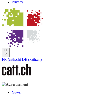
Privacy
IT
FR (cath.ch)
DE (kath.ch)
News