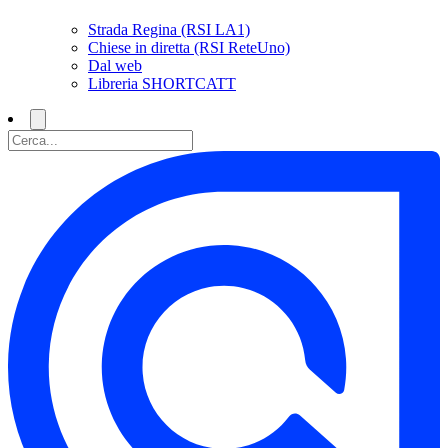
Strada Regina (RSI LA1)
Chiese in diretta (RSI ReteUno)
Dal web
Libreria SHORTCATT