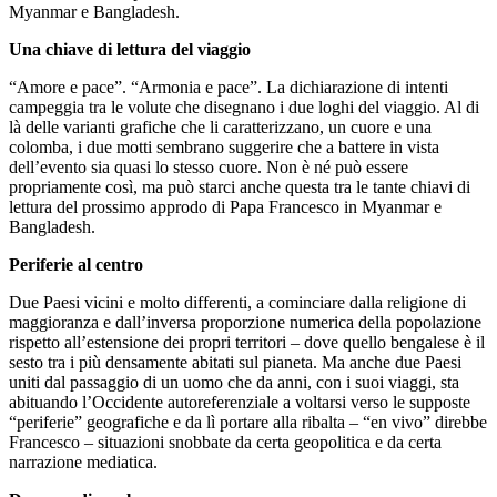
Myanmar e Bangladesh.
Una chiave di lettura del viaggio
“Amore e pace”. “Armonia e pace”. La dichiarazione di intenti
campeggia tra le volute che disegnano i due loghi del viaggio. Al di
là delle varianti grafiche che li caratterizzano, un cuore e una
colomba, i due motti sembrano suggerire che a battere in vista
dell’evento sia quasi lo stesso cuore. Non è né può essere
propriamente così, ma può starci anche questa tra le tante chiavi di
lettura
del prossimo approdo di Papa Francesco in Myanmar e
Bangladesh.
Periferie al centro
Due Paesi vicini e molto differenti, a cominciare dalla religione di
maggioranza e dall’inversa proporzione numerica della popolazione
rispetto all’estensione dei propri territori – dove quello bengalese è il
sesto tra i più densamente abitati sul pianeta. Ma anche due Paesi
uniti dal passaggio di un uomo che da anni, con i suoi viaggi, sta
abituando l’Occidente autoreferenziale a voltarsi verso le supposte
“periferie” geografiche e da lì portare alla ribalta – “en vivo” direbbe
Francesco – situazioni snobbate da certa geopolitica e da certa
narrazione mediatica.