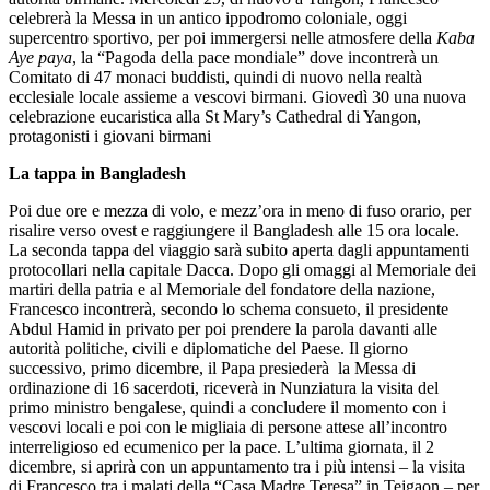
celebrerà la Messa in un antico ippodromo coloniale, oggi
supercentro sportivo, per poi immergersi nelle atmosfere della
Kaba
Aye paya
, la “Pagoda della pace mondiale” dove incontrerà un
Comitato di 47 monaci buddisti, quindi di nuovo nella realtà
ecclesiale locale assieme a vescovi birmani. Giovedì 30 una nuova
celebrazione eucaristica alla St Mary’s Cathedral di Yangon,
protagonisti i giovani birmani
La tappa in Bangladesh
Poi due ore e mezza di volo, e mezz’ora in meno di fuso orario, per
risalire verso ovest e raggiungere il Bangladesh alle 15 ora locale.
La seconda tappa del viaggio sarà subito aperta dagli appuntamenti
protocollari nella capitale Dacca. Dopo gli omaggi al Memoriale dei
martiri della patria e al Memoriale del fondatore della nazione,
Francesco incontrerà, secondo lo schema consueto, il presidente
Abdul Hamid in privato per poi prendere la parola davanti alle
autorità politiche, civili e diplomatiche del Paese. Il giorno
successivo, primo dicembre, il Papa presiederà la Messa di
ordinazione di 16 sacerdoti, riceverà in Nunziatura la visita del
primo ministro bengalese, quindi a concludere il momento con i
vescovi locali e poi con le migliaia di persone attese all’incontro
interreligioso ed ecumenico per la pace. L’ultima giornata, il 2
dicembre, si aprirà con un appuntamento tra i più intensi – la visita
di Francesco tra i malati della “Casa Madre Teresa” in Tejgaon – per