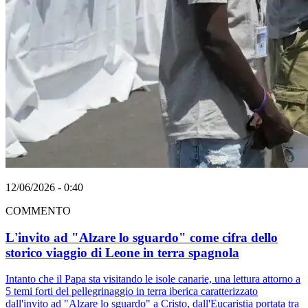
12/06/2026 - 0:40
COMMENTO
L'invito ad "Alzare lo sguardo" come cifra dello
storico viaggio di Leone in terra spagnola
Intanto che il Papa sta visitando le isole canarie, una lettura attorno a
5 temi forti del pellegrinaggio in terra iberica caratterizzato
dall'invito ad "Alzare lo sguardo" a Cristo, dall'Eucaristia portata tra