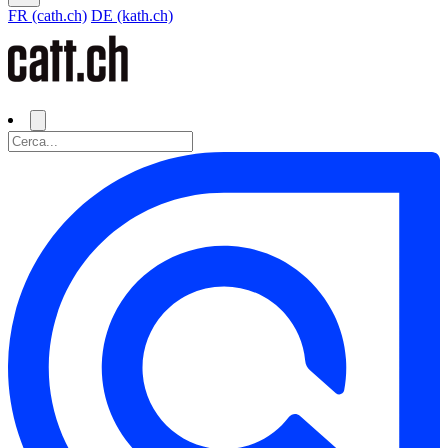
FR (cath.ch)
DE (kath.ch)