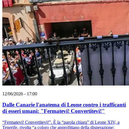
12/06/2026 - 17:00
Dalle Canarie l'anatema di Leone contro i trafficanti
di esseri umani: "Fermatevi! Convertitevi!"
“Fermatevi! Convertitevi!”. È la “parola chiara” di Leone XIV, a
Tenerife, rivolta “a coloro che approfittano della disperazione;