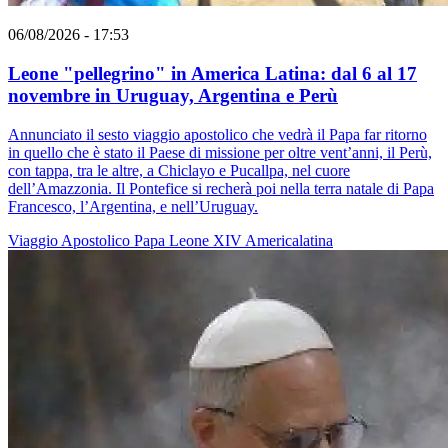
06/08/2026 - 17:53
Leone "pellegrino" in America Latina: dal 6 al 17
novembre in Uruguay, Argentina e Perù
Annunciato il sesto viaggio apostolico che vedrà il Papa far ritorno
in quello che è stato il Paese di missione per oltre vent’anni, il Perù,
con tappa, tra le altre, a Chiclayo e Pucallpa, nel cuore
dell’Amazzonia. Il Pontefice si recherà poi nella terra natale di Papa
Francesco, l’Argentina, e nell’Uruguay.
Viaggio Apostolico
Papa Leone XIV
Americalatina