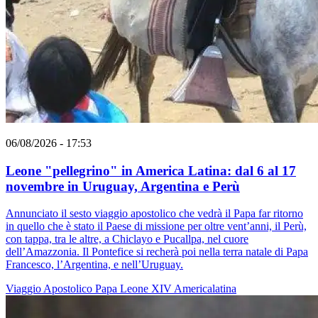
06/08/2026 - 17:53
Leone "pellegrino" in America Latina: dal 6 al 17
novembre in Uruguay, Argentina e Perù
Annunciato il sesto viaggio apostolico che vedrà il Papa far ritorno
in quello che è stato il Paese di missione per oltre vent’anni, il Perù,
con tappa, tra le altre, a Chiclayo e Pucallpa, nel cuore
dell’Amazzonia. Il Pontefice si recherà poi nella terra natale di Papa
Francesco, l’Argentina, e nell’Uruguay.
Viaggio Apostolico
Papa Leone XIV
Americalatina