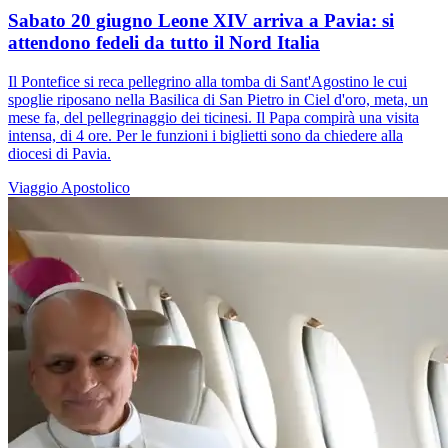
Sabato 20 giugno Leone XIV arriva a Pavia: si
attendono fedeli da tutto il Nord Italia
Il Pontefice si reca pellegrino alla tomba di Sant'Agostino le cui
spoglie riposano nella Basilica di San Pietro in Ciel d'oro, meta, un
mese fa, del pellegrinaggio dei ticinesi. Il Papa compirà una visita
intensa, di 4 ore. Per le funzioni i biglietti sono da chiedere alla
diocesi di Pavia.
Viaggio Apostolico