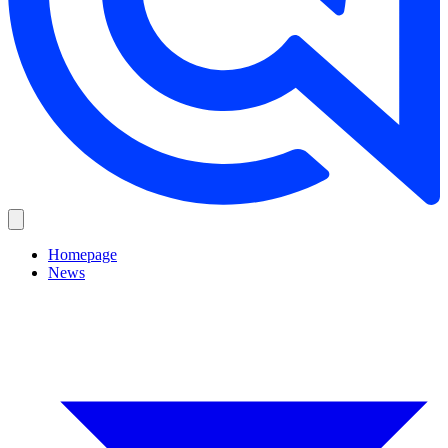
Homepage
News