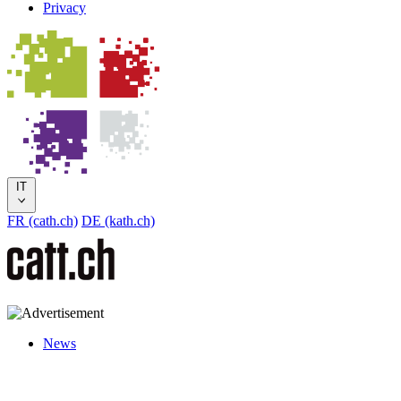
Privacy
IT
FR (cath.ch)
DE (kath.ch)
News