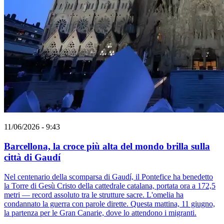
11/06/2026 - 9:43
Barcellona, la croce più alta del mondo brilla sulla
città di Gaudí
Nel centenario della scomparsa di Gaudí, il Pontefice ha benedetto
la Torre di Gesù Cristo della cattedrale catalana, portata ora a 172,5
metri — record assoluto tra le strutture sacre. L'omelia ha
condannato la guerra con parole dirette. Questa mattina, 11 giugno,
la partenza per le Gran Canarie, dove lo attendono i migranti.