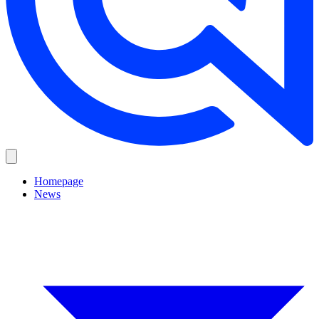
Homepage
News