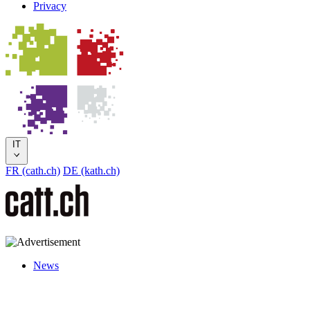
Privacy
IT
FR (cath.ch)
DE (kath.ch)
News