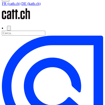
FR (cath.ch)
DE (kath.ch)