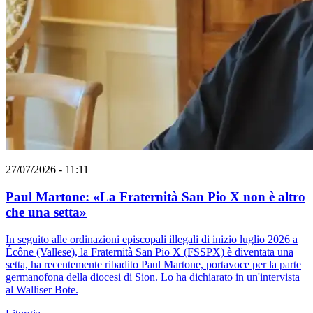
27/07/2026 - 11:11
Paul Martone: «La Fraternità San Pio X non è altro
che una setta»
In seguito alle ordinazioni episcopali illegali di inizio luglio 2026 a
Écône (Vallese), la Fraternità San Pio X (FSSPX) è diventata una
setta, ha recentemente ribadito Paul Martone, portavoce per la parte
germanofona della diocesi di Sion. Lo ha dichiarato in un'intervista
al Walliser Bote.