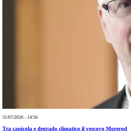
31/07/2026 - 14:56
Tra canicola e degrado climatico il vescovo Morerod