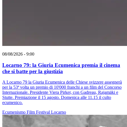
08/08/2026 - 9:00
Locarno 79: la Giuria Ecumenica premia il cinema
che si batte per la giustizia
A Locarno 79 la Giuria Ecumenica delle Chiese svizzere assegnerà
per la 53ª volta un premio di 10'000 franchi a un film del Concorso
Internazionale. Presidente Viera Pirker, con Gadreau, Rajamäki e
Stutte. Premiazione il 15 agosto. Domenica alle 11.15 il culto
ecumenico.
Ecumenismo
Film
Festival
Locarno