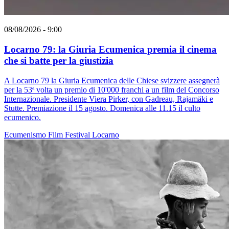
08/08/2026 - 9:00
Locarno 79: la Giuria Ecumenica premia il cinema
che si batte per la giustizia
A Locarno 79 la Giuria Ecumenica delle Chiese svizzere assegnerà
per la 53ª volta un premio di 10'000 franchi a un film del Concorso
Internazionale. Presidente Viera Pirker, con Gadreau, Rajamäki e
Stutte. Premiazione il 15 agosto. Domenica alle 11.15 il culto
ecumenico.
Ecumenismo
Film
Festival
Locarno