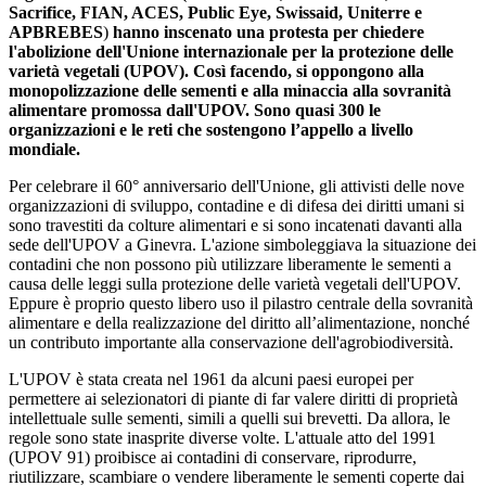
Sacrifice, FIAN, ACES, Public Eye, Swissaid, Uniterre e
APBREBES
)
hanno inscenato una protesta per chiedere
l'abolizione dell'Unione internazionale per la protezione delle
varietà vegetali (UPOV). Così facendo, si oppongono alla
monopolizzazione delle sementi e alla minaccia alla sovranità
alimentare promossa dall'UPOV. Sono quasi 300 le
organizzazioni e le reti che sostengono l’appello a livello
mondiale.
Per celebrare il 60° anniversario dell'Unione, gli attivisti delle nove
organizzazioni di sviluppo, contadine e di difesa dei diritti umani si
sono travestiti da colture alimentari e si sono incatenati davanti alla
sede dell'UPOV a Ginevra. L'azione simboleggiava la situazione dei
contadini che non possono più utilizzare liberamente le sementi a
causa delle leggi sulla protezione delle varietà vegetali dell'UPOV.
Eppure è proprio questo libero uso il pilastro centrale della sovranità
alimentare e della realizzazione del diritto all’alimentazione, nonché
un contributo importante alla conservazione dell'agrobiodiversità.
L'UPOV è stata creata nel 1961 da alcuni paesi europei per
permettere ai selezionatori di piante di far valere diritti di proprietà
intellettuale sulle sementi, simili a quelli sui brevetti. Da allora, le
regole sono state inasprite diverse volte. L'attuale atto del 1991
(UPOV 91) proibisce ai contadini di conservare, riprodurre,
riutilizzare, scambiare o vendere liberamente le sementi coperte dai