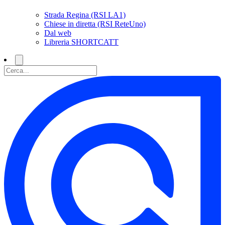
Strada Regina (RSI LA1)
Chiese in diretta (RSI ReteUno)
Dal web
Libreria SHORTCATT