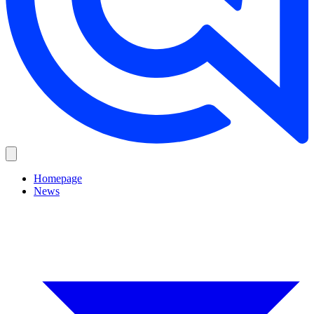
Homepage
News