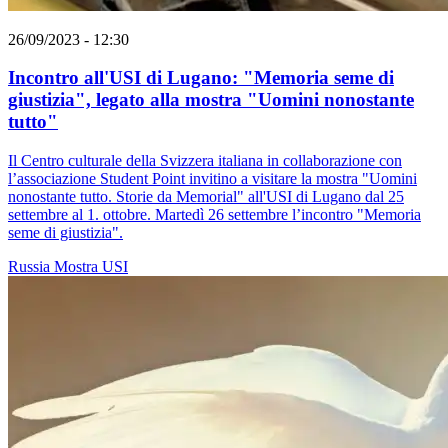
26/09/2023 - 12:30
Incontro all'USI di Lugano: "Memoria seme di
giustizia", legato alla mostra "Uomini nonostante
tutto"
Il Centro culturale della Svizzera italiana in collaborazione con
l’associazione Student Point invitino a visitare la mostra "Uomini
nonostante tutto. Storie da Memorial" all'USI di Lugano dal 25
settembre al 1. ottobre. Martedì 26 settembre l’incontro "Memoria
seme di giustizia".
Russia
Mostra
USI