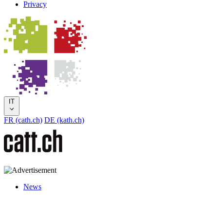
Privacy
IT
FR (cath.ch)
DE (kath.ch)
News