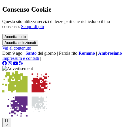
Consenso Cookie
Questo sito utilizza servizi di terze parti che richiedono il tuo
consenso.
Scopri di più
Accetta tutto
Accetta selezionati
Vai al contenuto
Dom 9 ago
|
Santo
del giorno
|
Parola rito
Romano
|
Ambrosiano
Impressum e contatti
|
IT