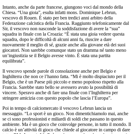
Intanto, anche da parte francese, giungono voci dal mondo della
Chiesa. “Una gioia”, esulta infatti mons. Dominique Lebrun,
vescovo di Rouen. È stato per ben tredici anni arbitro della
Federazione calcistica della Francia. Raggiunto telefonicamente dal
Sir, il vescovo non nasconde la soddisfazione di avere la “sua”
squadra in finale con la Croazia: “È stata una gioia vedere questa
squadra, dopo le difficoltà di alcuni anni fa, riuscire a dare
nuovamente il meglio di sé, grazie anche alla giovane età dei suoi
giocatori. Non sarebbe comunque stato un dramma né tanto meno
un’ingiustizia se il Belgio avesse vinto. È stata una partita
equilibrata”.
Il vescovo spende parole di consolazione anche per Belgio e
Inghilterra che non ce l’hanno fatta. “Mi è molto dispiaciuto per il
Belgio, che è un Paese più piccolo e meno popoloso rispetto alla
Francia. Sarebbe stato bello se avessero avuto la possibilità di
vincere. Speravo anche di fare una finale con l’Inghilterra per
stringere amicizia con questo popolo che lascia l’Europa”.
Poi in tempo di calciomercato il vescovo Lebrun lancia un
messaggio. “Lo sport è un gioco. Non dimentichiamolo mai, anche
se ci sono professionisti e miliardi di soldi che passano in questo
ambiente. Ma è un gioco che coinvolge persone, in tutto il mondo. Il
calcio è un’attività di gioco che chiede al giocatore in campo di dare