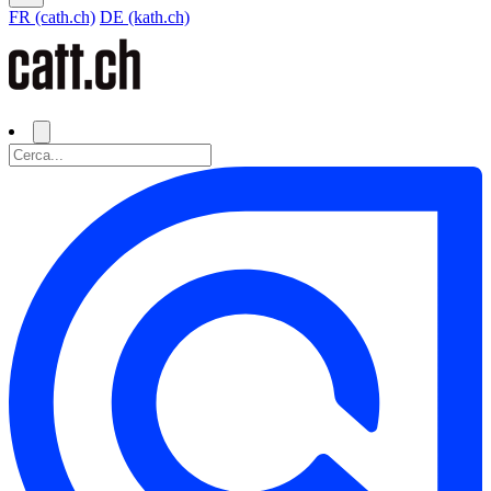
FR (cath.ch)
DE (kath.ch)