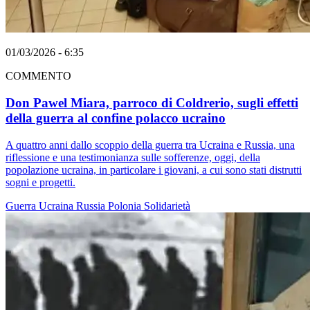
01/03/2026 - 6:35
COMMENTO
Don Pawel Miara, parroco di Coldrerio, sugli effetti
della guerra al confine polacco ucraino
A quattro anni dallo scoppio della guerra tra Ucraina e Russia, una
riflessione e una testimonianza sulle sofferenze, oggi, della
popolazione ucraina, in particolare i giovani, a cui sono stati distrutti
sogni e progetti.
Guerra
Ucraina
Russia
Polonia
Solidarietà