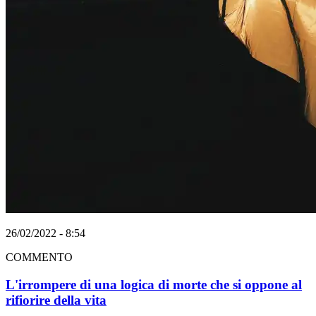
26/02/2022 - 8:54
COMMENTO
L'irrompere di una logica di morte che si oppone al
rifiorire della vita