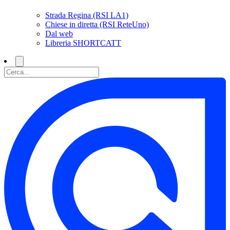
Strada Regina (RSI LA1)
Chiese in diretta (RSI ReteUno)
Dal web
Libreria SHORTCATT