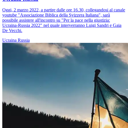
Oggi, 2 marzo 2022, a partire dalle ore 16.30, collegandosi al canale
youtube "Associazione Biblica della Svizzera Italiana", sarà
possibile assistere all'incontro su "Per la pace nella giustizia:
Ucraina-Russia 2022" nel quale interverranno Luigi Sandri e Gaia
De Vecchi.
Ucraina
Russia