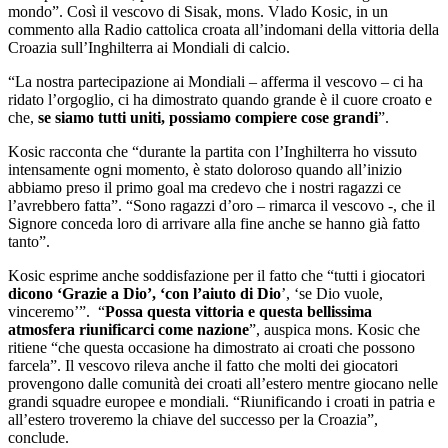
mondo”. Così il vescovo di Sisak, mons. Vlado Kosic, in un
commento alla Radio cattolica croata all’indomani della vittoria della
Croazia sull’Inghilterra ai Mondiali di calcio.
“La nostra partecipazione ai Mondiali – afferma il vescovo – ci ha
ridato l’orgoglio, ci ha dimostrato quando grande è il cuore croato e
che,
se siamo tutti uniti, possiamo compiere cose grandi
”.
Kosic racconta che “durante la partita con l’Inghilterra ho vissuto
intensamente ogni momento, è stato doloroso quando all’inizio
abbiamo preso il primo goal ma credevo che i nostri ragazzi ce
l’avrebbero fatta”. “Sono ragazzi d’oro – rimarca il vescovo -, che il
Signore conceda loro di arrivare alla fine anche se hanno già fatto
tanto”.
Kosic esprime anche soddisfazione per il fatto che “tutti i giocatori
dicono ‘Grazie a Dio’, ‘con l’aiuto di Dio
’, ‘se Dio vuole,
vinceremo’”. “
Possa questa vittoria e questa bellissima
atmosfera riunificarci come nazione
”, auspica mons. Kosic che
ritiene “che questa occasione ha dimostrato ai croati che possono
farcela”. Il vescovo rileva anche il fatto che molti dei giocatori
provengono dalle comunità dei croati all’estero mentre giocano nelle
grandi squadre europee e mondiali. “Riunificando i croati in patria e
all’estero troveremo la chiave del successo per la Croazia”,
conclude.