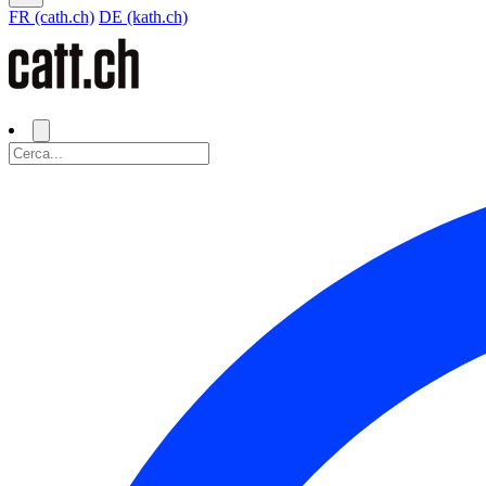
FR (cath.ch)
DE (kath.ch)