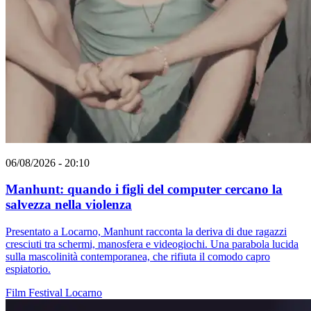
06/08/2026 - 20:10
Manhunt: quando i figli del computer cercano la
salvezza nella violenza
Presentato a Locarno, Manhunt racconta la deriva di due ragazzi
cresciuti tra schermi, manosfera e videogiochi. Una parabola lucida
sulla mascolinità contemporanea, che rifiuta il comodo capro
espiatorio.
Film
Festival
Locarno