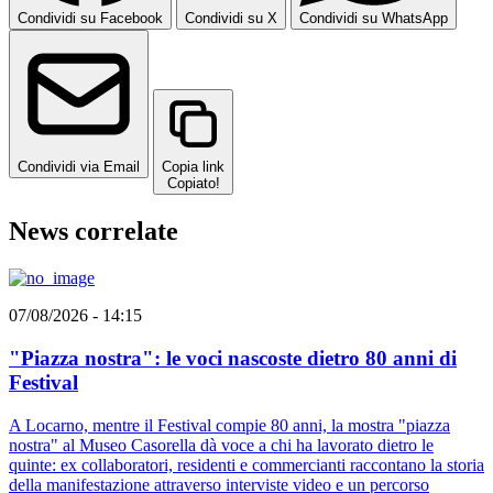
Condividi su Facebook
Condividi su X
Condividi su WhatsApp
Condividi via Email
Copia link
Copiato!
News correlate
07/08/2026 - 14:15
"Piazza nostra": le voci nascoste dietro 80 anni di
Festival
A Locarno, mentre il Festival compie 80 anni, la mostra "piazza
nostra" al Museo Casorella dà voce a chi ha lavorato dietro le
quinte: ex collaboratori, residenti e commercianti raccontano la storia
della manifestazione attraverso interviste video e un percorso