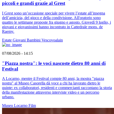
piccoli e grandi grazie al Grest
I Grest sono un’occasione speciale per vivere l’estate all’insegna
dell’amicizia, del gioco e della condivisione. All'oratorio sono
quattro le settimane proposte fra giugno e agosto. Giovedì 9 luglio, i
giovani e giovanissimi hanno incontrato in Cattedrale mons. de
Raemy.
Estate
Giovani
Bambini
Vescovoalain
07/08/2026 - 14:15
"Piazza nostra": le voci nascoste dietro 80 anni di
Festival
A Locarno, mentre il Festival compie 80 anni, la mostra "piazza
nostra" al Museo Casorella dà voce a chi ha lavorato dietro le
quinte: ex collaboratori, residenti e commercianti raccontano la storia
della manifestazione attraverso interviste video e un percorso
urbano.
Museo
Locarno
Film