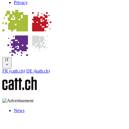
Privacy
IT
FR (cath.ch)
DE (kath.ch)
News