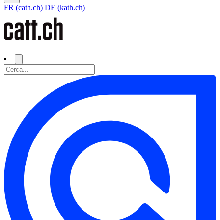
FR (cath.ch)
DE (kath.ch)