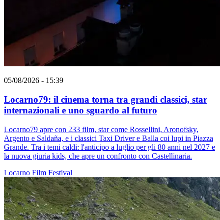
05/08/2026 - 15:39
Locarno79: il cinema torna tra grandi classici, star
internazionali e uno sguardo al futuro
Locarno79 apre con 233 film, star come Rossellini, Aronofsky,
Argento e Saldaña, e i classici Taxi Driver e Balla coi lupi in Piazza
Grande. Tra i temi caldi: l'anticipo a luglio per gli 80 anni nel 2027 e
la nuova giuria kids, che apre un confronto con Castellinaria.
Locarno
Film
Festival