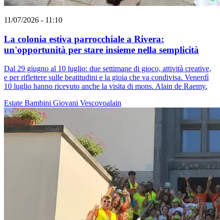
11/07/2026 - 11:10
La colonia estiva parrocchiale a Rivera:
un'opportunità per stare insieme nella semplicità
Dal 29 giugno al 10 luglio: due settimane di gioco, attività creative,
e per riflettere sulle beatitudini e la gioia che va condivisa. Venerdì
10 luglio hanno ricevuto anche la visita di mons. Alain de Raemy.
Estate
Bambini
Giovani
Vescovoalain