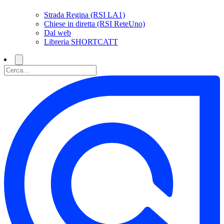
Strada Regina (RSI LA1)
Chiese in diretta (RSI ReteUno)
Dal web
Libreria SHORTCATT