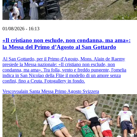
01/08/2026 - 16:13
«Il cristiano non esclude, non condanna, ma ama»:
la Messa del Primo d’Agosto al San Gottardo
Al San Gottardo, per il Primo d'Agosto, Mons. Alain de Raemy
presiede la Messa nazionale: «Il cristiano non esclude, non
condanna, ma ama». Tra folla, vento e freddo pungente, l'omelia
indica in San Nicolao della Flüe il modello di un amore senza
confini, fino a Ceuta. Fotogallery in fondo.
Vescovoalain
Santa Messa
Primo Agosto
Svizzera