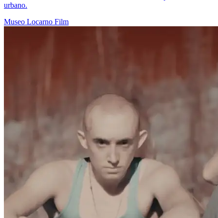
urbano.
Museo
Locarno
Film