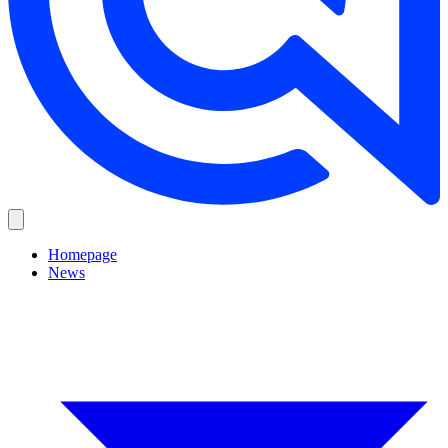
Homepage
News