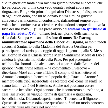
“Se in quest’ora tarda della mia vita guardo indietro ai decenni che
ho percorso, per prima cosa vedo quante ragioni abbia per
ringraziare. Ringrazio prima di ogni altro Dio stesso, il dispensatore
di ogni buon dono, che mi ha donato la vita e mi ha guidato
attraverso vari momenti di confusione; rialzandomi sempre ogni
volta che incominciavo a scivolare e donandomi sempre di nuovo la
luce del suo volto (...)”. Ha preso avvio dal
testamento spirituale di
papa Benedetto XVI
– diffuso ieri, nel giorno della sua morte,
dalla Sala Stampa vaticana – il saluto di
mons. De Raemy,
amministratore apostolico della Diocesi di Lugano,
ai molti fedeli
accorsi al Santuario della Madonna del Sasso a Orselina per
partecipare, nel tardo pomeriggio di oggi, 1. gennaio, alla S. Messa
nel giorno in cui la Chiesa ricorda Maria Santissima Madre di Dio e
celebra la giornata mondiale della Pace. Per poi proseguire
nell’omelia, formulando alcuni auspici a partire dalle Letture del
giorno: “Nella prima lettura – ha commentato il vescovo –
ritroviamo Mosè cui viene affidato il compito di trasmettere ad
Aronne il compito di benedire il popolo degli Israeliti. Aronne è
membro della tribù sacerdotale; è sacerdote così come, in realtà, lo
siamo tutti in virtù del Battesimo. Anche noi possiamo essere
sacerdoti e benedire. Ogni persona che incontreremo quest’anno, a
casa, sul lavoro, in viaggio, prima di guardarla o giudicarla,
benediciamola. Diciamole apertamente: “Ti benedica il Signore”.
Questa sia la nostra risoluzione quest’anno. Sarà un modo concreto
per contribuire alla pace nel mondo”.