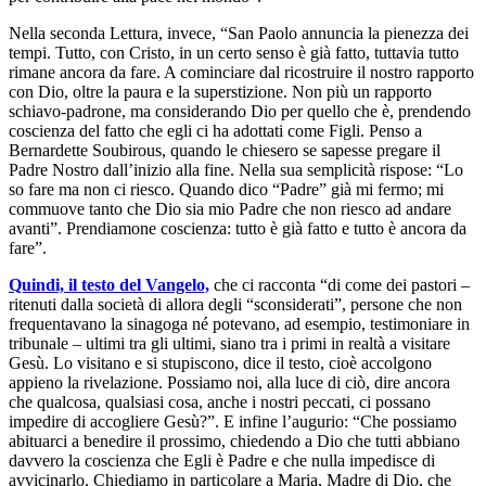
Nella seconda Lettura, invece, “San Paolo annuncia la pienezza dei
tempi. Tutto, con Cristo, in un certo senso è già fatto, tuttavia tutto
rimane ancora da fare. A cominciare dal ricostruire il nostro rapporto
con Dio, oltre la paura e la superstizione. Non più un rapporto
schiavo-padrone, ma considerando Dio per quello che è, prendendo
coscienza del fatto che egli ci ha adottati come Figli. Penso a
Bernardette Soubirous, quando le chiesero se sapesse pregare il
Padre Nostro dall’inizio alla fine. Nella sua semplicità rispose: “Lo
so fare ma non ci riesco. Quando dico “Padre” già mi fermo; mi
commuove tanto che Dio sia mio Padre che non riesco ad andare
avanti”. Prendiamone coscienza: tutto è già fatto e tutto è ancora da
fare”.
Quindi, il testo del Vangelo,
che ci racconta “di come dei pastori –
ritenuti dalla società di allora degli “sconsiderati”, persone che non
frequentavano la sinagoga né potevano, ad esempio, testimoniare in
tribunale – ultimi tra gli ultimi, siano tra i primi in realtà a visitare
Gesù. Lo visitano e si stupiscono, dice il testo, cioè accolgono
appieno la rivelazione. Possiamo noi, alla luce di ciò, dire ancora
che qualcosa, qualsiasi cosa, anche i nostri peccati, ci possano
impedire di accogliere Gesù?”. E infine l’augurio: “Che possiamo
abituarci a benedire il prossimo, chiedendo a Dio che tutti abbiano
davvero la coscienza che Egli è Padre e che nulla impedisce di
avvicinarlo. Chiediamo in particolare a Maria, Madre di Dio, che