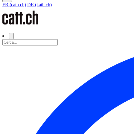
FR (cath.ch)
DE (kath.ch)