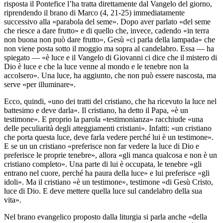
risposta il Pontefice l’ha tratta direttamente dal Vangelo del giorno,
riprendendo il brano di Marco (4, 21-25) immediatamente
successivo alla «parabola del seme». Dopo aver parlato «del seme
che riesce a dare frutto» e di quello che, invece, cadendo «in terra
non buona non può dare frutto», Gesù «ci parla della lampada» che
non viene posta sotto il moggio ma sopra al candelabro. Essa — ha
spiegato — «è luce e il Vangelo di Giovanni ci dice che il mistero di
Dio è luce e che la luce venne al mondo e le tenebre non la
accolsero». Una luce, ha aggiunto, che non può essere nascosta, ma
serve «per illuminare».
Ecco, quindi, «uno dei tratti del cristiano, che ha ricevuto la luce nel
battesimo e deve darla». Il cristiano, ha detto il Papa, «è un
testimone». E proprio la parola «testimonianza» racchiude «una
delle peculiarità degli atteggiamenti cristiani». Infatti: «un cristiano
che porta questa luce, deve farla vedere perché lui è un testimone».
E se un un cristiano «preferisce non far vedere la luce di Dio e
preferisce le proprie tenebre», allora «gli manca qualcosa e non è un
cristiano completo». Una parte di lui è occupata, le tenebre «gli
entrano nel cuore, perché ha paura della luce» e lui preferisce «gli
idoli». Ma il cristiano «è un testimone», testimone «di Gesù Cristo,
luce di Dio. E deve mettere quella luce sul candelabro della sua
vita».
Nel brano evangelico proposto dalla liturgia si parla anche «della