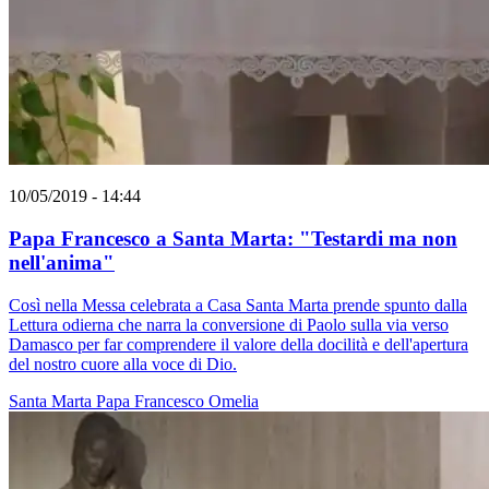
10/05/2019 - 14:44
Papa Francesco a Santa Marta: "Testardi ma non
nell'anima"
Così nella Messa celebrata a Casa Santa Marta prende spunto dalla
Lettura odierna che narra la conversione di Paolo sulla via verso
Damasco per far comprendere il valore della docilità e dell'apertura
del nostro cuore alla voce di Dio.
Santa Marta
Papa Francesco
Omelia