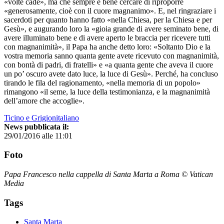
«volte cade», ma che sempre è bene cercare di riproporre
«generosamente, cioè con il cuore magnanimo». E, nel ringraziare i
sacerdoti per quanto hanno fatto «nella Chiesa, per la Chiesa e per
Gesù», e augurando loro la «gioia grande di avere seminato bene, di
avere illuminato bene e di avere aperto le braccia per ricevere tutti
con magnanimità», il Papa ha anche detto loro: «Soltanto Dio e la
vostra memoria sanno quanta gente avete ricevuto con magnanimità,
con bontà di padri, di fratelli» e «a quanta gente che aveva il cuore
un po’ oscuro avete dato luce, la luce di Gesù». Perché, ha concluso
tirando le fila del ragionamento, «nella memoria di un popolo»
rimangono «il seme, la luce della testimonianza, e la magnanimità
dell’amore che accoglie».
Ticino e Grigionitaliano
News pubblicata il:
29/01/2016 alle 11:01
Foto
Papa Francesco nella cappella di Santa Marta a Roma © Vatican
Media
Tags
Santa Marta