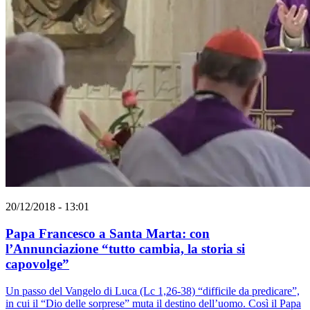
20/12/2018 - 13:01
Papa Francesco a Santa Marta: con
l’Annunciazione “tutto cambia, la storia si
capovolge”
Un passo del Vangelo di Luca (Lc 1,26-38) “difficile da predicare”,
in cui il “Dio delle sorprese” muta il destino dell’uomo. Così il Papa