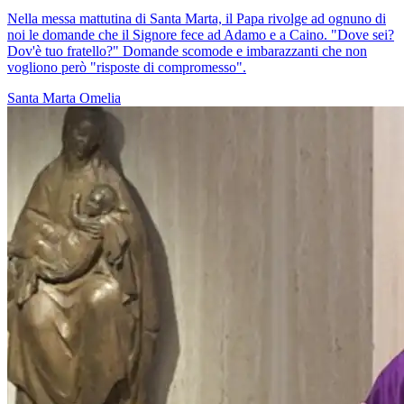
Nella messa mattutina di Santa Marta, il Papa rivolge ad ognuno di
noi le domande che il Signore fece ad Adamo e a Caino. "Dove sei?
Dov'è tuo fratello?" Domande scomode e imbarazzanti che non
vogliono però "risposte di compromesso".
Santa Marta
Omelia