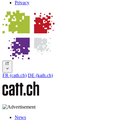
Privacy
IT
FR (cath.ch)
DE (kath.ch)
News