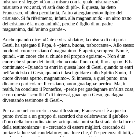
misura» e si legge: «Con la misura con la quale misurate sarà
misurato a voi; anzi, vi sarà dato di più». È questa, ha detto
Francesco, «l’altra peculiarità, l’altro atteggiamento» tipico del
cristiano. Si fa riferimento, infatti, alla magnanimità: «un altro tratto
del cristiano è la magnanimità, perché è figlio di un padre
magnanimo, dall’animo grande».
Anche quando dice: «Date e vi sarà dato», la misura di cui parla
Gesù, ha spiegato il Papa, è «piena, buona, traboccante». Allo stesso
modo «il cuore cristiano è magnanimo. È aperto, sempre». Non è,
quindi, «un cuore che si chiude nel proprio egoismo». Non è un
cuore che si pone dei limiti, che «conta: fino a qui, fino a qua». E ha
continuato: «Quando tu entri in questa luce di Gesù, quando tu entri
nell’amicizia di Gesù, quando ti lasci guidare dallo Spirito Santo, il
cuore diventa aperto, magnanimo». Si innesca, a quel punto, una
dinamica particolare: Il cristiano, «non guadagna: perde». Ma, in
realtà, ha concluso il Pontefice, «perde per guadagnare un’altra cosa,
e con questa “sconfitta” di interessi, guadagna Gesù, guadagna
diventando testimone di Gesù».
Per calare nel concreto la sua riflessione, Francesco si è a questo
punto rivolto a un gruppo di sacerdoti che celebravano il giubileo
d’oro della loro ordinazione: «cinquanta anni sulla strada della luce e
della testimonianza» e «cercando di essere migliori, cercando di
portare la luce sul candelabro»; una luce che, è l’esperienza di tutti, a