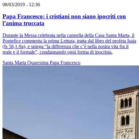
08/03/2019 - 12:36
Papa Francesco: i cristiani non siano ipocriti con
l’anima truccata
Durante la Messa celebrata nella cappella della Casa Santa Marta, il
Pontefice commenta la prima Lettura, tratta dal libro del profeta Isaia
(Is 58,1-9a), e spiega “la differenza che c’è nella nostra vita fra il
reale e il formale”, condannando ogni forma di ipocrisia.
Santa Marta
Quaresima
Papa Francesco