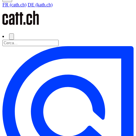
FR (cath.ch)
DE (kath.ch)