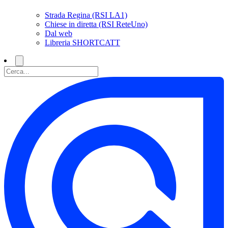
Strada Regina (RSI LA1)
Chiese in diretta (RSI ReteUno)
Dal web
Libreria SHORTCATT