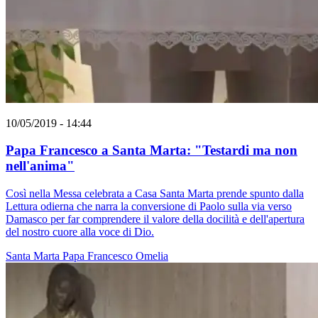
10/05/2019 - 14:44
Papa Francesco a Santa Marta: "Testardi ma non
nell'anima"
Così nella Messa celebrata a Casa Santa Marta prende spunto dalla
Lettura odierna che narra la conversione di Paolo sulla via verso
Damasco per far comprendere il valore della docilità e dell'apertura
del nostro cuore alla voce di Dio.
Santa Marta
Papa Francesco
Omelia