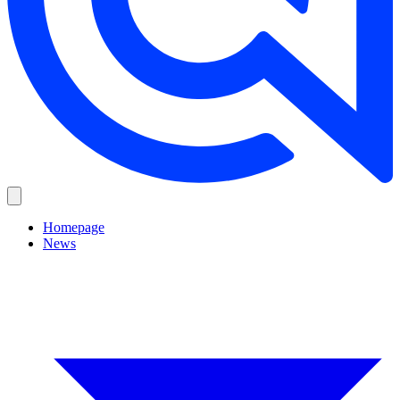
Homepage
News