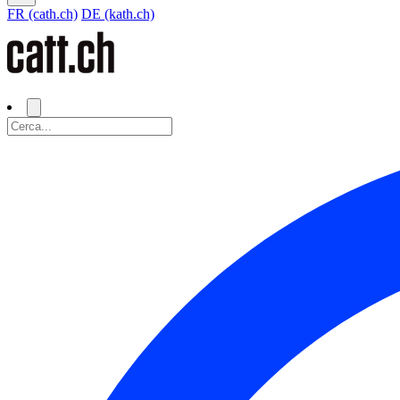
FR (cath.ch)
DE (kath.ch)