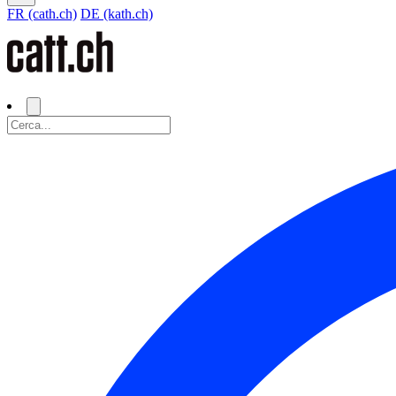
FR (cath.ch)
DE (kath.ch)