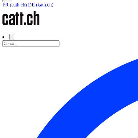
FR (cath.ch)
DE (kath.ch)