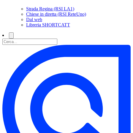
Strada Regina (RSI LA1)
Chiese in diretta (RSI ReteUno)
Dal web
Libreria SHORTCATT