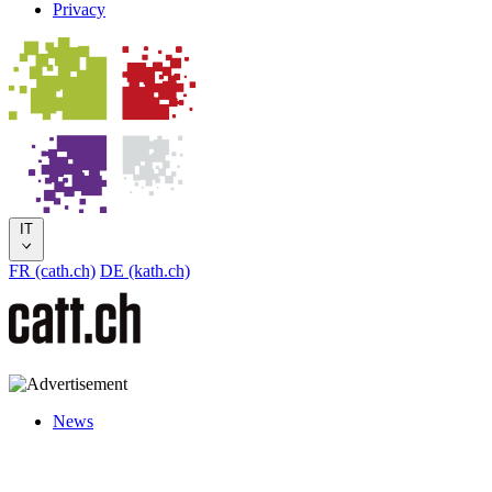
Privacy
IT
FR (cath.ch)
DE (kath.ch)
News