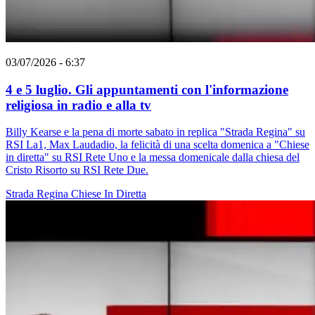
03/07/2026 - 6:37
4 e 5 luglio. Gli appuntamenti con l'informazione
religiosa in radio e alla tv
Billy Kearse e la pena di morte sabato in replica "Strada Regina" su
RSI La1, Max Laudadio, la felicità di una scelta domenica a "Chiese
in diretta" su RSI Rete Uno e la messa domenicale dalla chiesa del
Cristo Risorto su RSI Rete Due.
Strada Regina
Chiese In Diretta