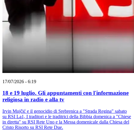
17/07/2026 - 6:19
18 e 19 luglio. Gli appuntamenti con l'informazione
religiosa in radio e alla tv
Irvin Mujčić e il genocidio di Srebrenica a "Strada Regina" sabato
su RSI La1, I traditori e le traditrici della Bibbia domenica a "Chiese
in diretta" su RSI Rete Uno e la Messa domenicale dalla Chiesa del
Cristo Risorto su RSI Rete Due.