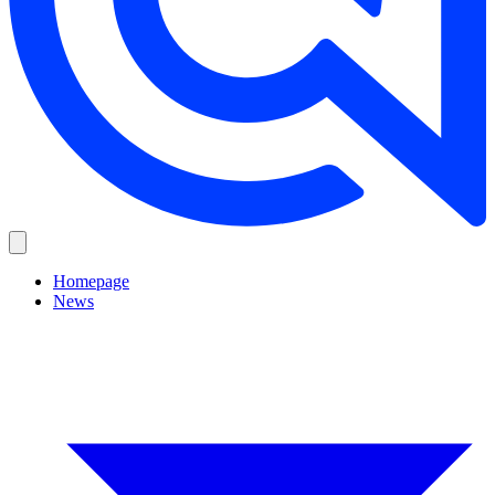
Homepage
News