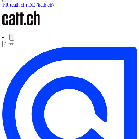
FR (cath.ch)
DE (kath.ch)