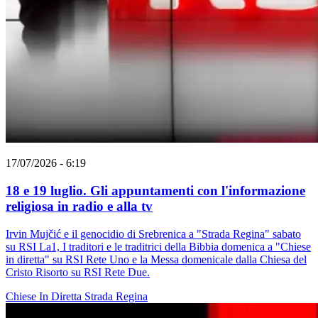
17/07/2026 - 6:19
18 e 19 luglio. Gli appuntamenti con l'informazione
religiosa in radio e alla tv
Irvin Mujčić e il genocidio di Srebrenica a "Strada Regina" sabato
su RSI La1, I traditori e le traditrici della Bibbia domenica a "Chiese
in diretta" su RSI Rete Uno e la Messa domenicale dalla Chiesa del
Cristo Risorto su RSI Rete Due.
Chiese In Diretta
Strada Regina