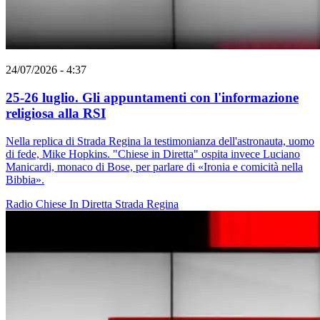
24/07/2026 - 4:37
25-26 luglio. Gli appuntamenti con l'informazione
religiosa alla RSI
Nella replica di Strada Regina la testimonianza dell'astronauta, uomo
di fede, Mike Hopkins. "Chiese in Diretta" ospita invece Luciano
Manicardi, monaco di Bose, per parlare di «Ironia e comicità nella
Bibbia».
Radio
Chiese In Diretta
Strada Regina