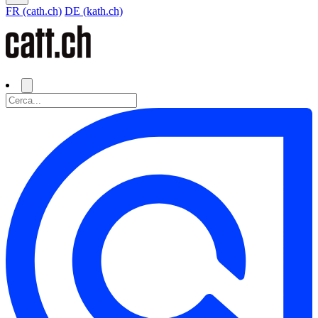
FR (cath.ch)
DE (kath.ch)