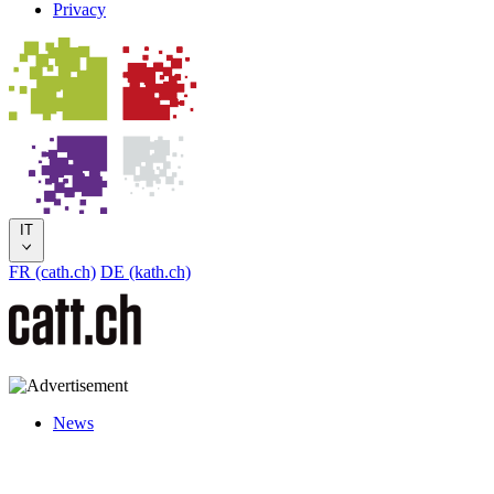
Privacy
IT
FR (cath.ch)
DE (kath.ch)
News