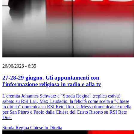
26/06/2026 - 6:35
27-28-29 giugno. Gli appuntamenti con
l'informazione religiosa in radio e alla tv
L'eremita Johannes Schwarz a "Strada Regina" (replica estiva)
sabato su RSI La1, Max Laudadio: la felicità come scelta a "Chiese
in diretta" domenica su RSI Rete Uno, la Messa domenicale e quella
per San Pietro e Paolo dalla Chiesa del Cristo Risorto su RSI Rete
Due.
Strada Regina
Chiese In Diretta