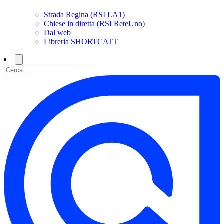
Strada Regina (RSI LA1)
Chiese in diretta (RSI ReteUno)
Dal web
Libreria SHORTCATT