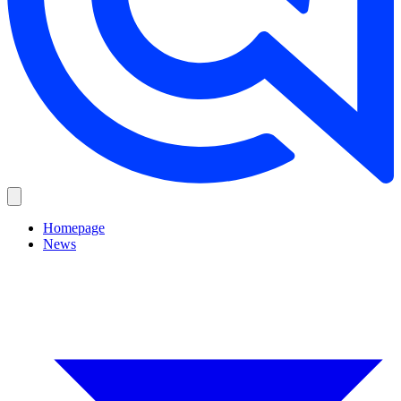
Homepage
News