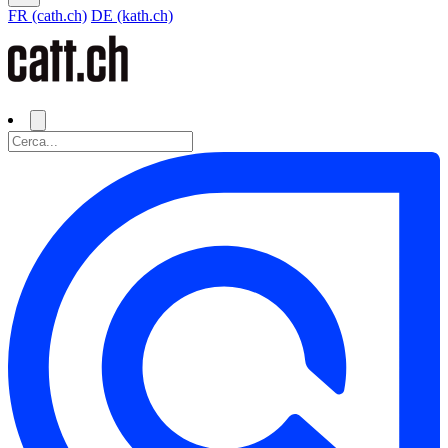
FR (cath.ch)
DE (kath.ch)