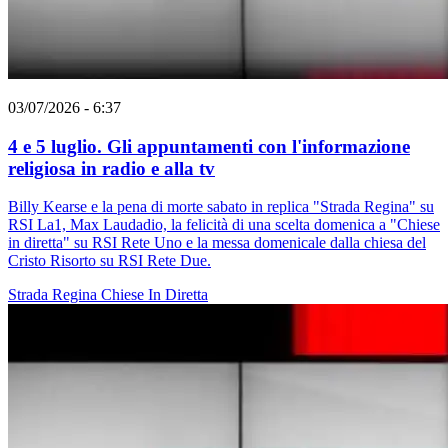
03/07/2026 - 6:37
4 e 5 luglio. Gli appuntamenti con l'informazione
religiosa in radio e alla tv
Billy Kearse e la pena di morte sabato in replica "Strada Regina" su
RSI La1, Max Laudadio, la felicità di una scelta domenica a "Chiese
in diretta" su RSI Rete Uno e la messa domenicale dalla chiesa del
Cristo Risorto su RSI Rete Due.
Strada Regina
Chiese In Diretta