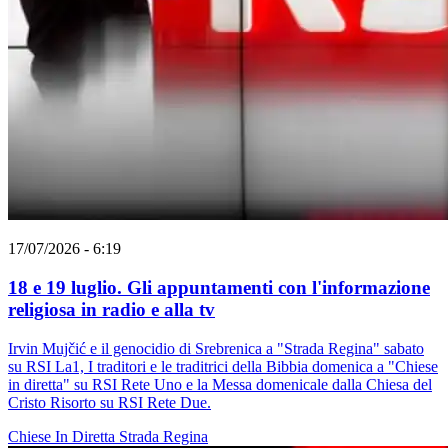
17/07/2026 - 6:19
18 e 19 luglio. Gli appuntamenti con l'informazione
religiosa in radio e alla tv
Irvin Mujčić e il genocidio di Srebrenica a "Strada Regina" sabato
su RSI La1, I traditori e le traditrici della Bibbia domenica a "Chiese
in diretta" su RSI Rete Uno e la Messa domenicale dalla Chiesa del
Cristo Risorto su RSI Rete Due.
Chiese In Diretta
Strada Regina