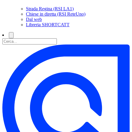
Strada Regina (RSI LA1)
Chiese in diretta (RSI ReteUno)
Dal web
Libreria SHORTCATT