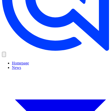
Homepage
News