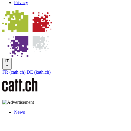
Privacy
IT
FR (cath.ch)
DE (kath.ch)
News