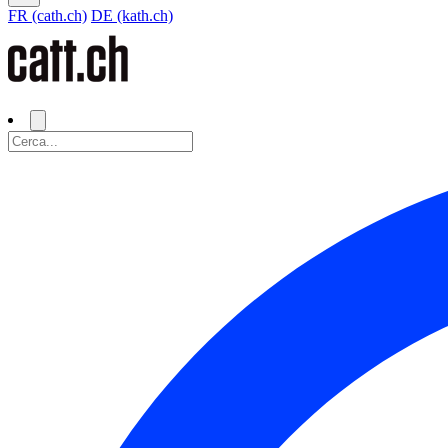
FR (cath.ch)
DE (kath.ch)