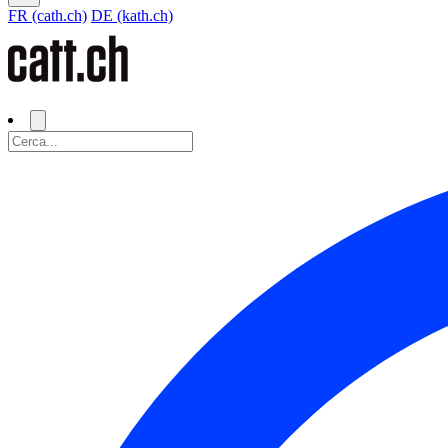
FR (cath.ch)
DE (kath.ch)