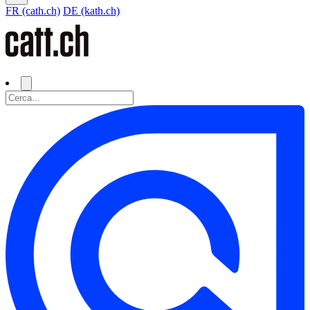
FR (cath.ch)
DE (kath.ch)