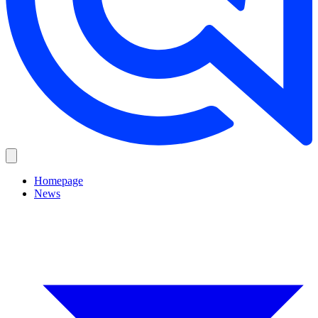
Homepage
News