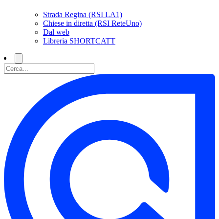
Strada Regina (RSI LA1)
Chiese in diretta (RSI ReteUno)
Dal web
Libreria SHORTCATT