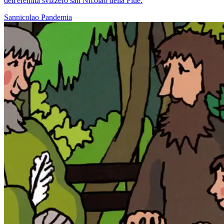
dell'eremita svizzero san Nicolao della Flüe.
Sannicolao
Pandemia