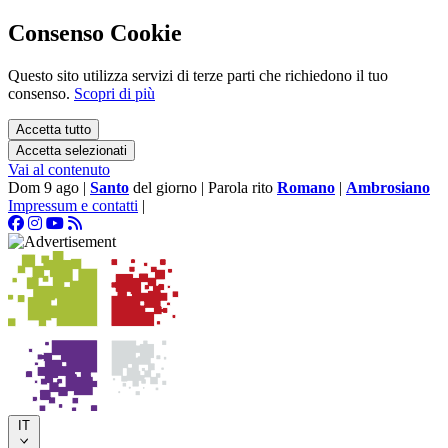
Consenso Cookie
Questo sito utilizza servizi di terze parti che richiedono il tuo
consenso.
Scopri di più
Accetta tutto
Accetta selezionati
Vai al contenuto
Dom 9 ago
|
Santo
del giorno
|
Parola rito
Romano
|
Ambrosiano
Impressum e contatti
|
IT