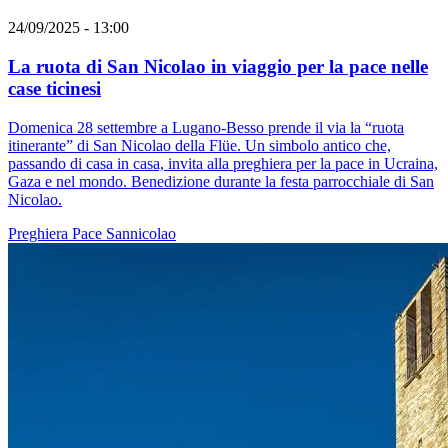
24/09/2025 - 13:00
La ruota di San Nicolao in viaggio per la pace nelle
case ticinesi
Domenica 28 settembre a Lugano-Besso prende il via la “ruota
itinerante” di San Nicolao della Flüe. Un simbolo antico che,
passando di casa in casa, invita alla preghiera per la pace in Ucraina,
Gaza e nel mondo. Benedizione durante la festa parrocchiale di San
Nicolao.
Preghiera
Pace
Sannicolao