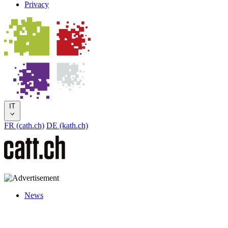
Privacy
IT
FR (cath.ch)
DE (kath.ch)
News