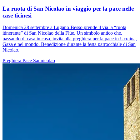
La ruota di San Nicolao in viaggio per la pace nelle
case ticinesi
Domenica 28 settembre a Lugano-Besso prende il via la “ruota
itinerante” di San Nicolao della Flüe. Un simbolo antico che,
passando di casa in casa, invita alla preghiera per la pace in Ucraina,
Gaza e nel mondo. Benedizione durante la festa parrocchiale di San
Nicolao.
Preghiera
Pace
Sannicolao