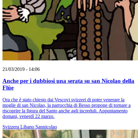
21/03/2019 - 14:06
Anche per i dubbiosi una serata su san Nicolao della
Flüe
Ora che è stato chiesto dai Vescovi svizzeri di poter venerare la
moglie di san Nicolao, la parrocchia di Besso propone di tornare a
riscoprire la figura del Santo anche agli increduli. Appuntamento
domani, venerdì 22 marzo.
Svizzera
Libano
Sannicolao