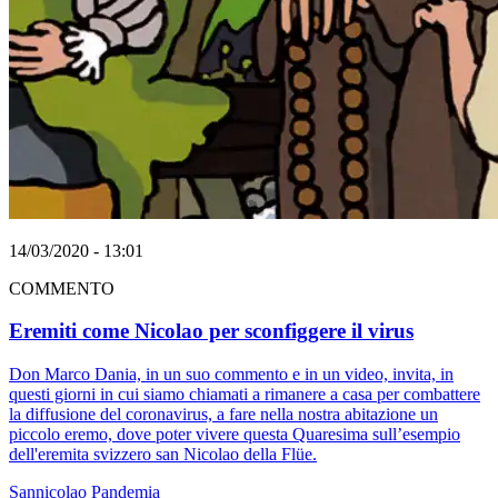
14/03/2020 - 13:01
COMMENTO
Eremiti come Nicolao per sconfiggere il virus
Don Marco Dania, in un suo commento e in un video, invita, in
questi giorni in cui siamo chiamati a rimanere a casa per combattere
la diffusione del coronavirus, a fare nella nostra abitazione un
piccolo eremo, dove poter vivere questa Quaresima sull’esempio
dell'eremita svizzero san Nicolao della Flüe.
Sannicolao
Pandemia