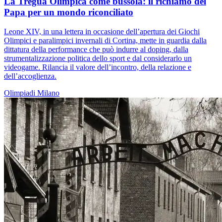
La Tregua Olimpica come bussola: il richiamo del
Papa per un mondo riconciliato
Leone XIV, in una lettera in occasione dell’apertura dei Giochi
Olimpici e paralimpici invernali di Cortina, mette in guardia dalla
dittatura della performance che può indurre al doping, dalla
strumentalizzazione politica dello sport e dal considerarlo un
videogame. Rilancia il valore dell’incontro, della relazione e
dell’accoglienza.
Olimpiadi
Milano