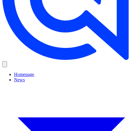
Homepage
News