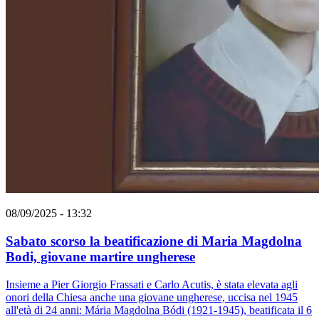
08/09/2025 - 13:32
Sabato scorso la beatificazione di Maria Magdolna
Bodi, giovane martire ungherese
Insieme a Pier Giorgio Frassati e Carlo Acutis, è stata elevata agli
onori della Chiesa anche una giovane ungherese, uccisa nel 1945
all'età di 24 anni: Mária Magdolna Bódi (1921-1945), beatificata il 6