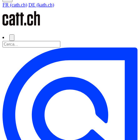
FR (cath.ch)
DE (kath.ch)