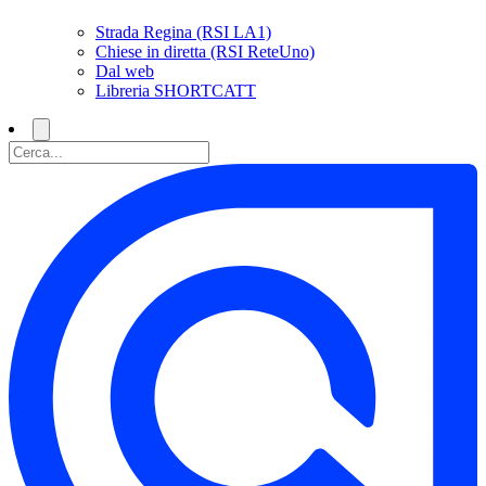
Strada Regina (RSI LA1)
Chiese in diretta (RSI ReteUno)
Dal web
Libreria SHORTCATT