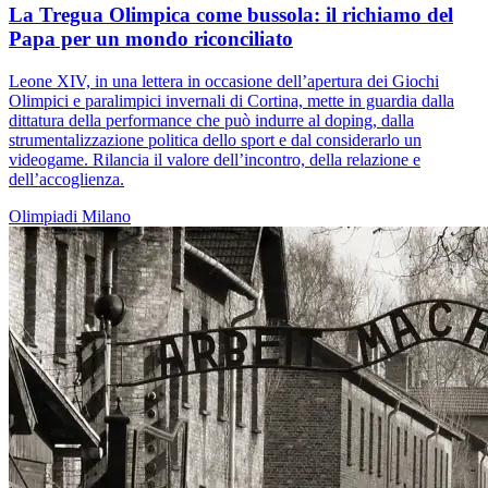
La Tregua Olimpica come bussola: il richiamo del
Papa per un mondo riconciliato
Leone XIV, in una lettera in occasione dell’apertura dei Giochi
Olimpici e paralimpici invernali di Cortina, mette in guardia dalla
dittatura della performance che può indurre al doping, dalla
strumentalizzazione politica dello sport e dal considerarlo un
videogame. Rilancia il valore dell’incontro, della relazione e
dell’accoglienza.
Olimpiadi
Milano