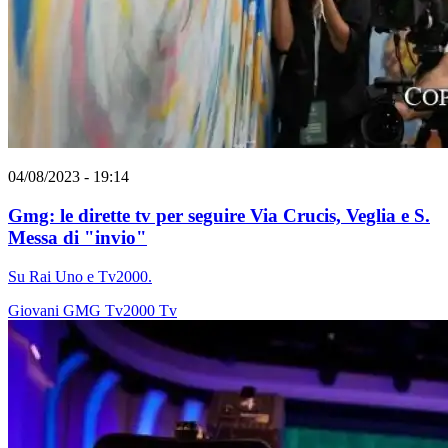
04/08/2023 - 19:14
Gmg: le dirette tv per seguire Via Crucis, Veglia e S.
Messa di "invio"
Su Rai Uno e Tv2000.
Giovani
GMG
Tv2000
Tv