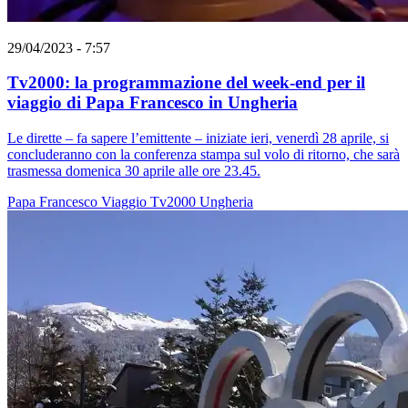
29/04/2023 - 7:57
Tv2000: la programmazione del week-end per il
viaggio di Papa Francesco in Ungheria
Le dirette – fa sapere l’emittente – iniziate ieri, venerdì 28 aprile, si
concluderanno con la conferenza stampa sul volo di ritorno, che sarà
trasmessa domenica 30 aprile alle ore 23.45.
Papa Francesco
Viaggio
Tv2000
Ungheria