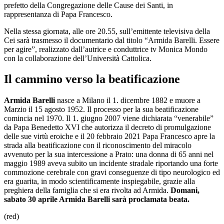
prefetto della Congregazione delle Cause dei Santi, in
rappresentanza di Papa Francesco.
Nella stessa giornata, alle ore 20.55, sull’emittente televisiva della
Cei sarà trasmesso il documentario dal titolo “Armida Barelli. Essere
per agire”, realizzato dall’autrice e conduttrice tv Monica Mondo
con la collaborazione dell’Università Cattolica.
Il cammino verso la beatificazione
Armida Barelli
nasce a Milano il 1. dicembre 1882 e muore a
Marzio il 15 agosto 1952. Il processo per la sua beatificazione
comincia nel 1970. Il 1. giugno 2007 viene dichiarata “venerabile”
da Papa Benedetto XVI che autorizza il decreto di promulgazione
delle sue virtù eroiche e il 20 febbraio 2021 Papa Francesco apre la
strada alla beatificazione con il riconoscimento del miracolo
avvenuto per la sua intercessione a Prato: una donna di 65 anni nel
maggio 1989 aveva subito un incidente stradale riportando una forte
commozione cerebrale con gravi conseguenze di tipo neurologico ed
era guarita, in modo scientificamente inspiegabile, grazie alla
preghiera della famiglia che si era rivolta ad Armida.
Domani,
sabato 30 aprile Armida Barelli sarà proclamata beata.
(red)