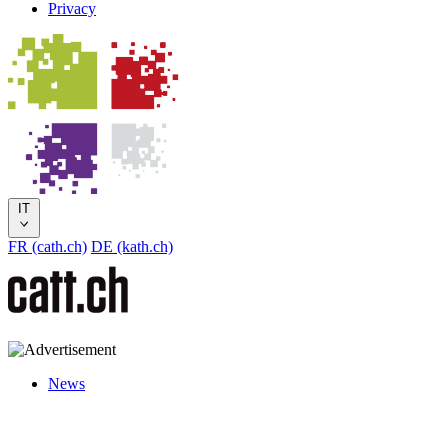
Privacy
IT
FR (cath.ch)
DE (kath.ch)
News