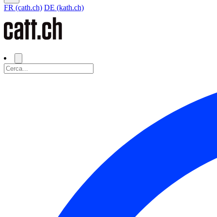
FR (cath.ch)
DE (kath.ch)