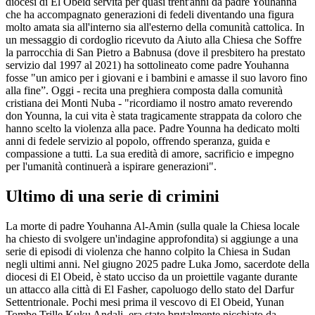
diocesi di El Obeid servita per quasi trent'anni da padre Youhanna
che ha accompagnato generazioni di fedeli diventando una figura
molto amata sia all'interno sia all'esterno della comunità cattolica. In
un messaggio di cordoglio ricevuto da Aiuto alla Chiesa che Soffre
la parrocchia di San Pietro a Babnusa (dove il presbitero ha prestato
servizio dal 1997 al 2021) ha sottolineato come padre Youhanna
fosse "un amico per i giovani e i bambini e amasse il suo lavoro fino
alla fine”. Oggi - recita una preghiera composta dalla comunità
cristiana dei Monti Nuba - "ricordiamo il nostro amato reverendo
don Younna, la cui vita è stata tragicamente strappata da coloro che
hanno scelto la violenza alla pace. Padre Younna ha dedicato molti
anni di fedele servizio al popolo, offrendo speranza, guida e
compassione a tutti. La sua eredità di amore, sacrificio e impegno
per l'umanità continuerà a ispirare generazioni".
Ultimo di una serie di crimini
La morte di padre Youhanna Al-Amin (sulla quale la Chiesa locale
ha chiesto di svolgere un'indagine approfondita) si aggiunge a una
serie di episodi di violenza che hanno colpito la Chiesa in Sudan
negli ultimi anni. Nel giugno 2025 padre Luka Jomo, sacerdote della
diocesi di El Obeid, è stato ucciso da un proiettile vagante durante
un attacco alla città di El Fasher, capoluogo dello stato del Darfur
Settentrionale. Pochi mesi prima il vescovo di El Obeid, Yunan
Tombe Trille Kuku Andali, era stato brutalmente picchiato da