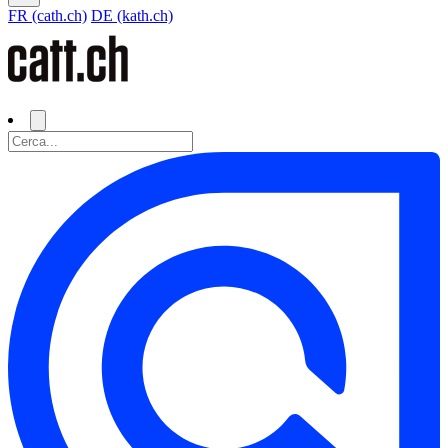
FR (cath.ch)
DE (kath.ch)