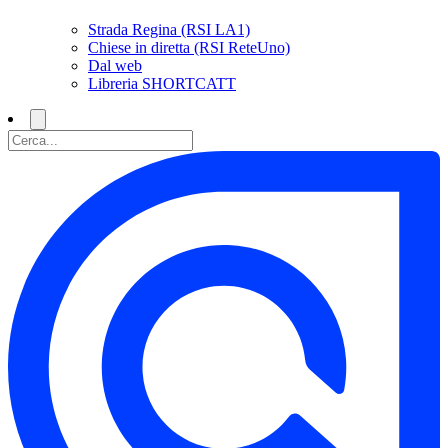
Strada Regina (RSI LA1)
Chiese in diretta (RSI ReteUno)
Dal web
Libreria SHORTCATT