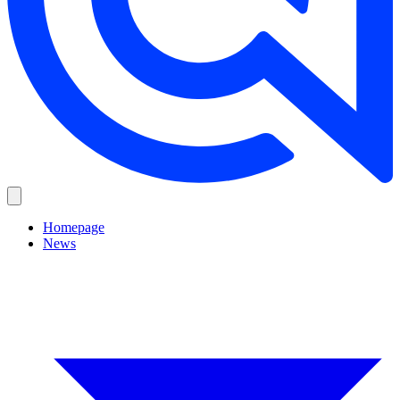
Homepage
News