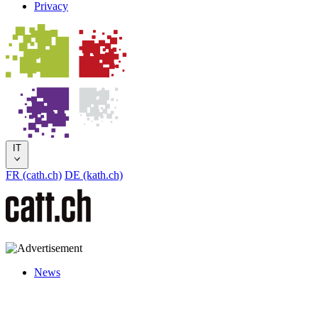
Privacy
IT
FR (cath.ch)
DE (kath.ch)
News