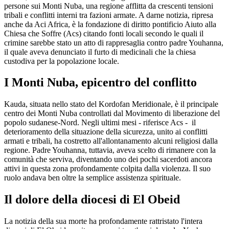
persone sui Monti Nuba, una regione afflitta da crescenti tensioni
tribali e conflitti interni tra fazioni armate. A darne notizia, ripresa
anche da Aci Africa, è la fondazione di diritto pontificio Aiuto alla
Chiesa che Soffre (Acs) citando fonti locali secondo le quali il
crimine sarebbe stato un atto di rappresaglia contro padre Youhanna,
il quale aveva denunciato il furto di medicinali che la chiesa
custodiva per la popolazione locale.
I Monti Nuba, epicentro del conflitto
Kauda, ​​situata nello stato del Kordofan Meridionale, è il principale
centro dei Monti Nuba controllati dal Movimento di liberazione del
popolo sudanese-Nord. Negli ultimi mesi - riferisce Acs - il
deterioramento della situazione della sicurezza, unito ai conflitti
armati e tribali, ha costretto all'allontanamento alcuni religiosi dalla
regione. Padre Youhanna, tuttavia, aveva scelto di rimanere con la
comunità che serviva, diventando uno dei pochi sacerdoti ancora
attivi in ​​questa zona profondamente colpita dalla violenza. Il suo
ruolo andava ben oltre la semplice assistenza spirituale.
Il dolore della diocesi di El Obeid
La notizia della sua morte ha profondamente rattristato l'intera