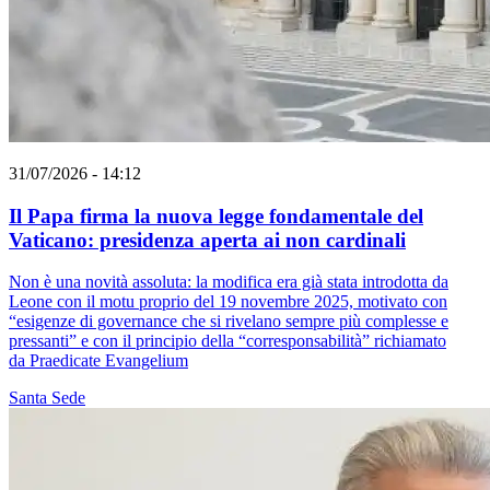
31/07/2026 - 14:12
Il Papa firma la nuova legge fondamentale del
Vaticano: presidenza aperta ai non cardinali
Non è una novità assoluta: la modifica era già stata introdotta da
Leone con il motu proprio del 19 novembre 2025, motivato con
“esigenze di governance che si rivelano sempre più complesse e
pressanti” e con il principio della “corresponsabilità” richiamato
da Praedicate Evangelium
Santa Sede