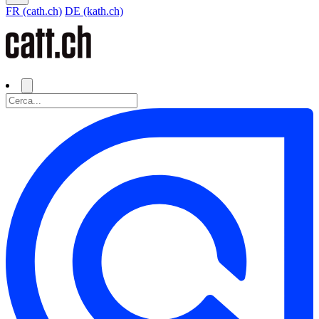
FR (cath.ch)
DE (kath.ch)