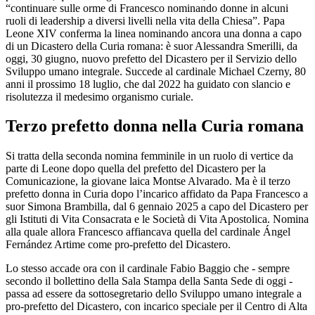
“continuare sulle orme di Francesco nominando donne in alcuni
ruoli di leadership a diversi livelli nella vita della Chiesa”. Papa
Leone XIV conferma la linea nominando ancora una donna a capo
di un Dicastero della Curia romana: è suor Alessandra Smerilli, da
oggi, 30 giugno, nuovo prefetto del Dicastero per il Servizio dello
Sviluppo umano integrale. Succede al cardinale Michael Czerny, 80
anni il prossimo 18 luglio, che dal 2022 ha guidato con slancio e
risolutezza il medesimo organismo curiale.
Terzo prefetto donna nella Curia romana
Si tratta della seconda nomina femminile in un ruolo di vertice da
parte di Leone dopo quella del prefetto del Dicastero per la
Comunicazione, la giovane laica Montse Alvarado. Ma è il terzo
prefetto donna in Curia dopo l’incarico affidato da Papa Francesco a
suor Simona Brambilla, dal 6 gennaio 2025 a capo del Dicastero per
gli Istituti di Vita Consacrata e le Società di Vita Apostolica. Nomina
alla quale allora Francesco affiancava quella del cardinale Ángel
Fernández Artime come pro-prefetto del Dicastero.
Lo stesso accade ora con il cardinale Fabio Baggio che - sempre
secondo il bollettino della Sala Stampa della Santa Sede di oggi -
passa ad essere da sottosegretario dello Sviluppo umano integrale a
pro-prefetto del Dicastero, con incarico speciale per il Centro di Alta