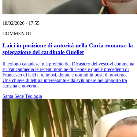
18/02/2026 - 17:55
COMMENTO
Laici in posizione di autorità nella Curia romana: la
spiegazione del cardinale Ouellet
Il teologo canadese, già prefetto del Dicastero dei vescovi commenta
su Vaticanmedia le recenti nomine di Leone e quelle precedenti di
Francesco di laici e religiosi, donne e uomini in posti di governo.
Una chiave di lettura interessante e da sviluppare nel rapporto tra
carisma e governo.
Santa Sede
Teologia