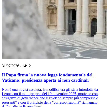
31/07/2026 - 14:12
Il Papa firma la nuova legge fondamentale del
Vaticano: presidenza aperta ai non cardinali
Non è una novità assoluta: la modifica era già stata introdotta da
Leone con il motu proprio del 19 novembre 2025, motivato con
“esigenze di governance che si rivelano sempre più complesse e
pressanti” e con il principio della “corresponsabilità” richiamato
da Praedicate Evangelium