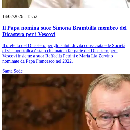
14/02/2026 - 15:52
Il Papa nomina suor Simona Brambilla membro del
Dicastero per i Vescovi
Il prefetto del Dicastero per gli Istituti di vita consacrata e le Società
di vita apostolica è stato chiamato a far parte del Dicastero per i
Vescovi insieme a suor Raffaella Petrini e María Lía Zervino
nominate da Papa Francesco nel 2022.
Santa Sede