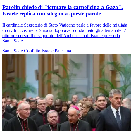
Parolin chiede di "fermare la carneficina a Gaza".
Israele replica con sdegno a queste parole
Il cardinale Segretario di Stato Vaticano parla a favore delle migliaia
di civili uccisi nella Striscia dopo aver condannato gli attentati del 7
ottobre scorso. Il disappunto dell'Ambasciata di Israele presso la
Santa Sede
Santa Sede
Conflitto Israele Palestina