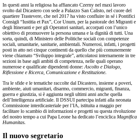
In questi anni la religiosa ha affiancato Czerny nel maxi lavoro
svolto dal Dicastero con sede a Palazzo San Calisto, nel cuore del
quartiere Trastevere, che nel 2017 ha visto confluire in sé i Pontifici
Consigli “Iustitia et Pax”, Cor Unum, per la pastorale dei Migranti e
degli Itineranti e per gli Operatori sanitari, accorpati con l’unico
obiettivo di promuovere la persona umana e la dignità di tutti. Una
sorta, quindi, di Ministero delle Politiche sociali con competenze
sociali, umanitarie, sanitarie, ambientali. Numerosi, infatti, i progetti
posti in atto nei cinque continenti da quello che più comunemente
viene chiamato “Sviluppo integrale”, articolatosi internamente in tre
sezioni in base agli ambiti di competenza, nelle quali operano
numerose e qualificate dipendenti donne:
Ascolto e Dialogo,
Riflessione e Ricerca, Comunicazione e Restituzione.
Tra le sfide e le tematiche raccolte dal Dicastero, insieme a poveri,
ambiente, aiuti umanitari, disarmo, commercio, migranti, finanza,
guerra e giustizia, si è aggiunta negli ultimi anni anche quella
dell’Intelligenza artificiale. Il DSSUI partecipa infatti alla neonata
Commissione interdicasteriale per l’IA, istituita a maggio per
facilitare lo scambio di informazioni e progetti su questa rivoluzione
del nostro tempo a cui Papa Leone ha dedicato l’enciclica
Magnifica
Humanitas.
Il nuovo segretario