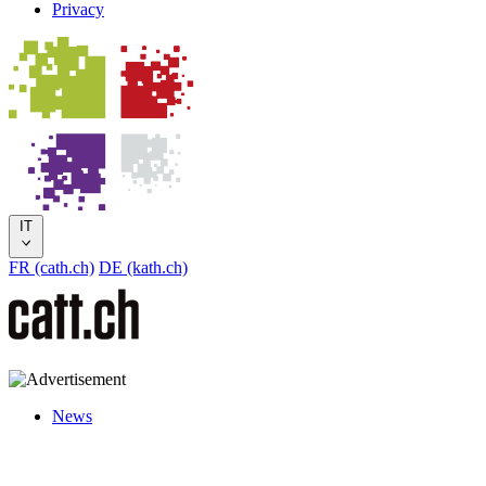
Privacy
IT
FR (cath.ch)
DE (kath.ch)
News