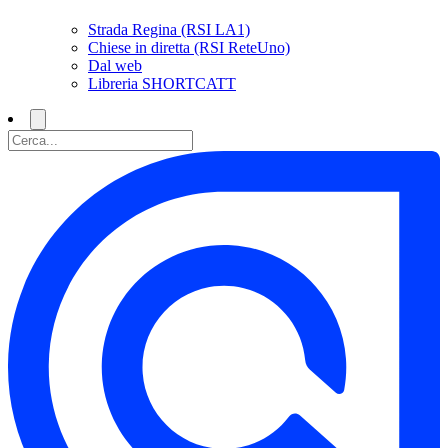
Strada Regina (RSI LA1)
Chiese in diretta (RSI ReteUno)
Dal web
Libreria SHORTCATT