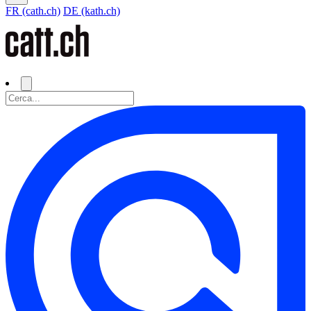
FR (cath.ch)
DE (kath.ch)