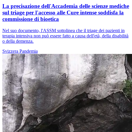
La precisazione dell'Accademia delle scienze mediche
sul triage per l'accesso alle Cure intense soddisfa la
commissione di bioetica
Nel suo documento, l'ASSM sottolinea che il triage dei pazienti in
terapia intensiva non può essere fatto a causa dell'età, della disabilità
o della demenza.
Svizzera
Pandemia