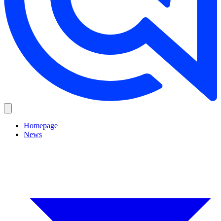
Homepage
News