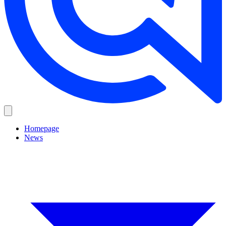
Homepage
News