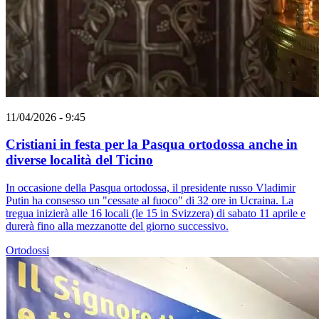
11/04/2026 - 9:45
Cristiani in festa per la Pasqua ortodossa anche in
diverse località del Ticino
In occasione della Pasqua ortodossa, il presidente russo Vladimir
Putin ha consesso un "cessate al fuoco" di 32 ore in Ucraina. La
tregua inizierà alle 16 locali (le 15 in Svizzera) di sabato 11 aprile e
durerà fino alla mezzanotte del giorno successivo.
Ortodossi