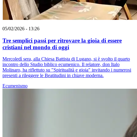
05/02/2026 - 13:26
Tre semplici passi per ritrovare la gioia di essere
cristiani nel mondo di oggi
Mercoledì sera, alla Chiesa Battista di Lugano, si è svolto il quarto
incontro dello Studio biblico ecumenico. Il relatore, don Italo
Molinaro, ha riflettuto su "Spiritualità e gioia" invitando i numerosi
presenti a rileggere le Beatitudini in chiave moderna.
Ecumenismo