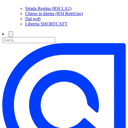
Strada Regina (RSI LA1)
Chiese in diretta (RSI ReteUno)
Dal web
Libreria SHORTCATT