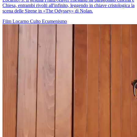
Chiesa, entrambi rivolti all'infinito, leggendo in chiave cristologica la
scena delle Sirene in «The Odyssey» di Nolan.
Film
Locarno
Culto
Ecumenismo