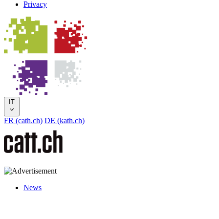
Privacy
IT
FR (cath.ch)
DE (kath.ch)
News