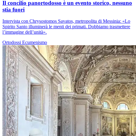
Il concilio panortodosso è un evento storico, nessuno
stia fuori
Intervista con Chrysostomos Savatos, metropolita di Messinia: «Lo
Spirito Santo illuminerà le menti dei primati. Dobbiamo trasmettere
l’immagine dell’unità».
Ortodossi
Ecumenismo