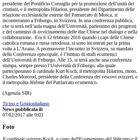
presidente del Pontificio Consiglio per la promozione dell’unità dei
cristiani, e il metropolita Hilarion, presidente del Dipartimento delle
relazione ecclesiastiche esterne del Patriarcato di Mosca, si
incontreranno a Friburgo, in Svizzera. In una conferenza pubblica,
che si terrà nell’aula magna dell’Università, parleranno dei progressi
e del cammino di avvicinamento delle due Chiese nel dialogo e nella
collaborazione. Era il 12 febbraio 2016 quando i capi delle Chiese
cattolica romana e russa ortodossa, si sono incontrati per la prima
volta a L’Avana. A promuovere l’incontro in Svizzera, su mandato
della Conferenza episcopale, è l’Istituto di studi ecumenici
dell’Università di Friburgo. Alle 15, si terrà anche una conferenza
stampa, sempre presso l’Università di Friburgo, alla quale
parteciperanno il cardinale Kurt Koch, il metropolita Hilarion, mons.
Charles Morerod, presidente della Conferenza dei vescovi svizzeri, e
il metropolita Jérémie del Patriarcato ecumenico.
(Agenzia SIR)
Ticino e Grigionitaliano
News pubblicata il:
07/02/2017 alle 9:03
Foto
Il cardinale svizzero Koch, a capo dell'Ecumenismo del Vaticano e il