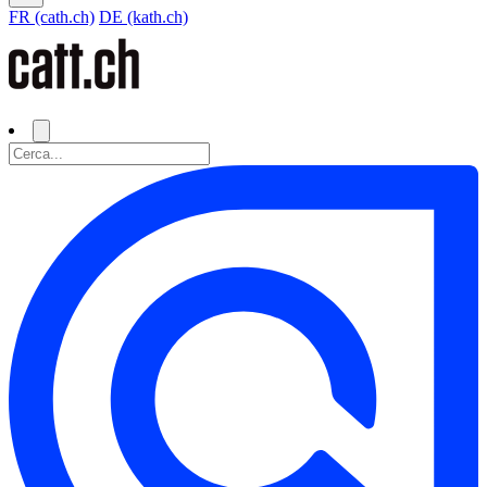
FR (cath.ch)
DE (kath.ch)