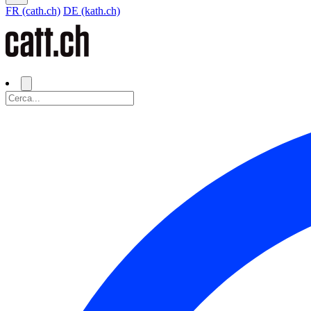
FR (cath.ch)
DE (kath.ch)