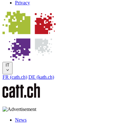
Privacy
IT
FR (cath.ch)
DE (kath.ch)
News