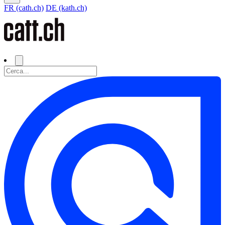
FR (cath.ch)
DE (kath.ch)