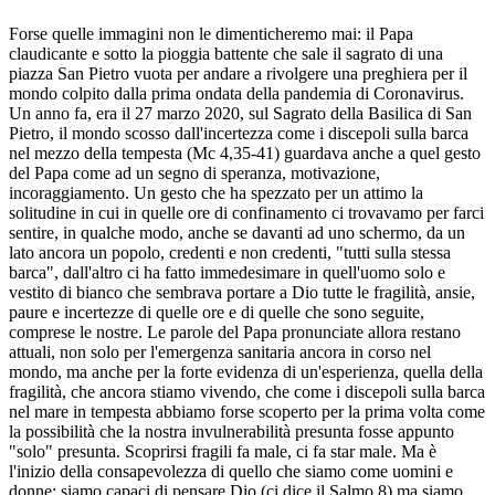
Forse quelle immagini non le dimenticheremo mai: il Papa
claudicante e sotto la pioggia battente che sale il sagrato di una
piazza San Pietro vuota per andare a rivolgere una preghiera per il
mondo colpito dalla prima ondata della pandemia di Coronavirus.
Un anno fa, era il 27 marzo 2020, sul Sagrato della Basilica di San
Pietro, il mondo scosso dall'incertezza come i discepoli sulla barca
nel mezzo della tempesta (Mc 4,35-41) guardava anche a quel gesto
del Papa come ad un segno di speranza, motivazione,
incoraggiamento. Un gesto che ha spezzato per un attimo la
solitudine in cui in quelle ore di confinamento ci trovavamo per farci
sentire, in qualche modo, anche se davanti ad uno schermo, da un
lato ancora un popolo, credenti e non credenti, "tutti sulla stessa
barca", dall'altro ci ha fatto immedesimare in quell'uomo solo e
vestito di bianco che sembrava portare a Dio tutte le fragilità, ansie,
paure e incertezze di quelle ore e di quelle che sono seguite,
comprese le nostre. Le parole del Papa pronunciate allora restano
attuali, non solo per l'emergenza sanitaria ancora in corso nel
mondo, ma anche per la forte evidenza di un'esperienza, quella della
fragilità, che ancora stiamo vivendo, che come i discepoli sulla barca
nel mare in tempesta abbiamo forse scoperto per la prima volta come
la possibilità che la nostra invulnerabilità presunta fosse appunto
"solo" presunta. Scoprirsi fragili fa male, ci fa star male. Ma è
l'inizio della consapevolezza di quello che siamo come uomini e
donne: siamo capaci di pensare Dio (ci dice il Salmo 8) ma siamo