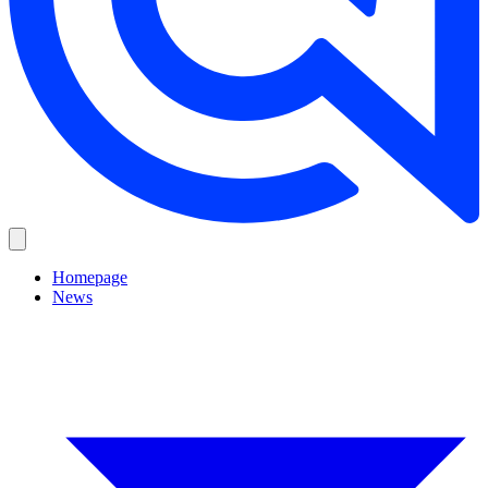
Homepage
News