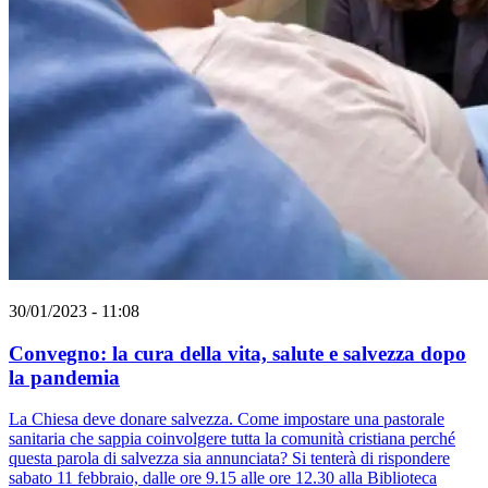
30/01/2023 - 11:08
Convegno: la cura della vita, salute e salvezza dopo
la pandemia
La Chiesa deve donare salvezza. Come impostare una pastorale
sanitaria che sappia coinvolgere tutta la comunità cristiana perché
questa parola di salvezza sia annunciata? Si tenterà di rispondere
sabato 11 febbraio, dalle ore 9.15 alle ore 12.30 alla Biblioteca