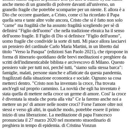
anche meno di un granello di polvere davanti all'universo, un
granello fragile che potrebbe scomparire per un niente. E allora è a
Dio che occorre guardare, a Cristo, come ci ha ricordato il Papa
quella sera e tante altre volte ancora, Cristo che si è fatto non solo
"carne" ma fragilità che ha assunto fragilità scegliendo per sè di
definirsi "Figlio dell'uomo" che nella tradizione ebraica ha il senso
dell'uomo fragile. Il Figlio di Dio si definisce "Figlio dell'uomo",
uomo fragile che condivide la sorte di tutti. Mi piace allora lasciarvi
un pensiero del cardinale Carlo Maria Martini, in un libretto dal
titolo "Verso la Pasqua" (edizioni San Paolo 2021), che ripropone in
forma di itinerario quotidiano delle brevi meditazioni e preghiere da
scritti dell'indimenticabile biblista e arcivescovo di Milano. Questo
pensiero vale per tutti noi, perché tutti, "siamo sulla stessa barca":
famiglie, malati, persone stanche e affaticate da questa pandemia,
fragilizzati dalla situazione economica e sociale. Ognuno sa cosa
metterci dentro. "Cristo non ha inventato la croce, l'ha trovata
anch'egli sul proprio cammino. La novità che egli ha inventato è
stata quella di mettere nella croce un germe di amore. Cosi' la croce
è diventata la strada che porta alla vita" Ce la faremo anche noi a
mettere un po' di amore nelle nostre croci? Forse l'amore oltre noi
stessi e verso gli altri, in qualche modo, potrebbe essere il primo
inizio di una liberazione. La meditazione di papa Francesco
pronunciata il 27 marzo 2020 nel momento straordinario di
preghiera in tempo di epidemia. di Cristina Vonzun