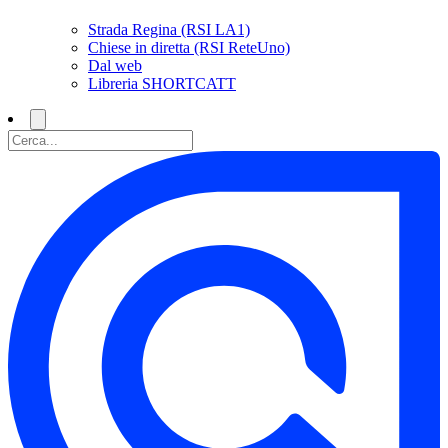
Strada Regina (RSI LA1)
Chiese in diretta (RSI ReteUno)
Dal web
Libreria SHORTCATT