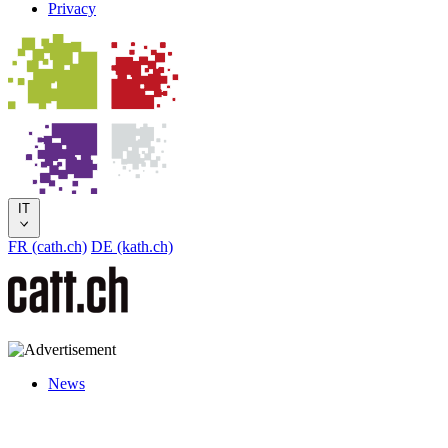
Privacy
IT
FR (cath.ch)
DE (kath.ch)
News