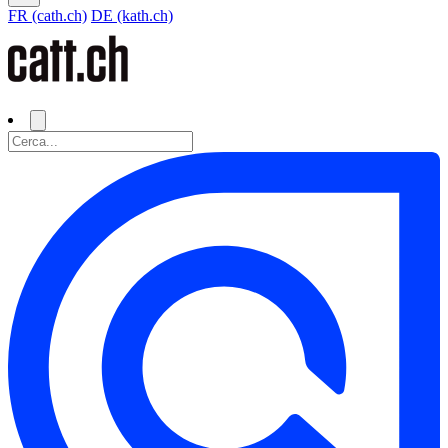
FR (cath.ch)
DE (kath.ch)