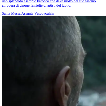
uno splendido esempio barocco che deve molto del suo fascino
all’opera di cinque famiglie di artisti del luogo.
Santa Messa
Assunta
Vescovoalain