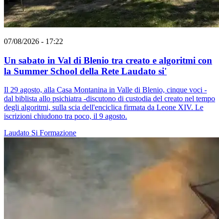
07/08/2026 - 17:22
Un sabato in Val di Blenio tra creato e algoritmi con
la Summer School della Rete Laudato si'
Il 29 agosto, alla Casa Montanina in Valle di Blenio, cinque voci -
dal biblista allo psichiatra -discutono di custodia del creato nel tempo
degli algoritmi, sulla scia dell'enciclica firmata da Leone XIV. Le
iscrizioni chiudono tra poco, il 9 agosto.
Laudato Si
Formazione