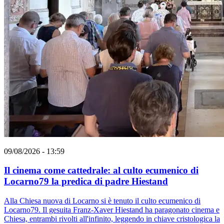
09/08/2026 - 13:59
Il cinema come cattedrale: al culto ecumenico di
Locarno79 la predica di padre Hiestand
Alla Chiesa nuova di Locarno si è tenuto il culto ecumenico di
Locarno79. Il gesuita Franz-Xaver Hiestand ha paragonato cinema e
Chiesa, entrambi rivolti all'infinito, leggendo in chiave cristologica la