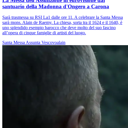
La Messa dell'Assunzione in eurovisione dal
santuario della Madonna d'Ongero a Carona
Sarà trasmessa su RSI La1 dalle ore 11. A celebrare la Santa Messa
sarà mons. Alain de Raemy. La chiesa, sorta tra il 1624 e il 1640, è
uno splendido esempio barocco che deve molto del suo fascino
all’opera di cinque famiglie di artisti del luogo.
Santa Messa
Assunta
Vescovoalain