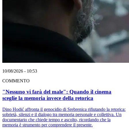
10/08/2026 - 10:53
COMMENTO
"Nessuno vi farà del male": Quando il cinema
sceglie la memoria invece della retorica
Dino Hodić affronta il genocidio di Srebrenica rifiutando la retorica:
sobrietà, silenzi e il dialogo tra memoria personale e collettiva. Un
documentario che chiede tempo e ascolto, ricordando che la
memoria è strumento per comprendere il presente.