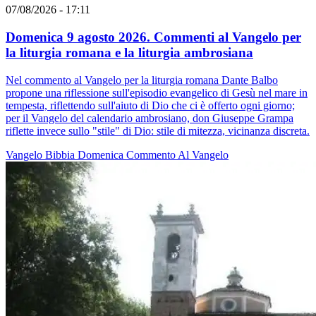
07/08/2026 - 17:11
Domenica 9 agosto 2026. Commenti al Vangelo per
la liturgia romana e la liturgia ambrosiana
Nel commento al Vangelo per la liturgia romana Dante Balbo
propone una riflessione sull'episodio evangelico di Gesù nel mare in
tempesta, riflettendo sull'aiuto di Dio che ci è offerto ogni giorno;
per il Vangelo del calendario ambrosiano, don Giuseppe Grampa
riflette invece sullo "stile" di Dio: stile di mitezza, vicinanza discreta.
Vangelo
Bibbia
Domenica
Commento Al Vangelo