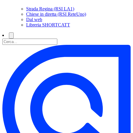
Strada Regina (RSI LA1)
Chiese in diretta (RSI ReteUno)
Dal web
Libreria SHORTCATT