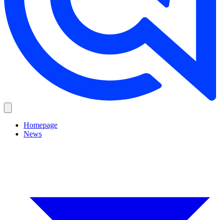
Homepage
News