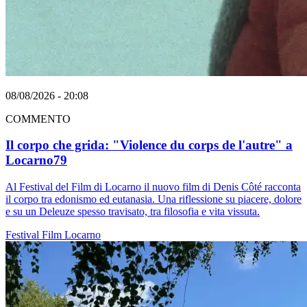
08/08/2026 - 20:08
COMMENTO
Il corpo che grida: "Violence du corps de l'autre" a
Locarno79
Al Festival del Film di Locarno il nuovo film di Denis Côté racconta
il corpo tra edonismo ed eutanasia. Una riflessione su piacere, dolore
e su un Deleuze spesso travisato, tra filosofia e vita vissuta.
Festival
Film
Locarno